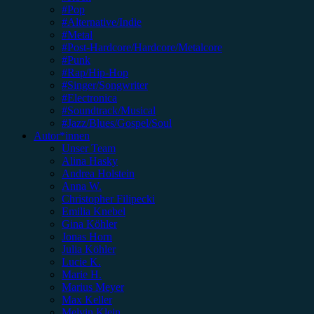
#Pop
#Alternative/Indie
#Metal
#Post-Hardcore/Hardcore/Metalcore
#Punk
#Rap/Hip-Hop
#Singer/Songwriter
#Electronica
#Soundtrack/Musical
#Jazz/Blues/Gospel/Soul
Autor*innen
Unser Team
Alina Hasky
Andrea Holstein
Anna W.
Christopher Filipecki
Emilia Knebel
Gina Köhler
Jonas Horn
Julia Köhler
Lucie K.
Marie H.
Marius Meyer
Max Keller
Melvin Klein