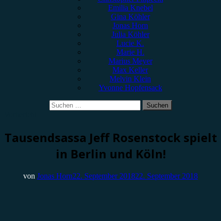
Emilia Knebel
Gina Köhler
Jonas Horn
Julia Köhler
Lucie K.
Marie H.
Marius Meyer
Max Keller
Melvin Klein
Yvonne Hopfensack
Suchen
nach:
Vorbericht
Tausendsassa Jeff Rosenstock spielt
in Berlin und Köln!
von
Jonas Horn
22. September 2018
22. September 2018