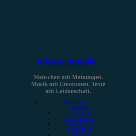
Zum
Inhalt
springen
minutenmusik.
Menschen mit Meinungen.
Musik mit Emotionen. Texte
mit Leidenschaft.
Kategorien
Rezension
Vorbericht
Konzertbericht
Festivalbericht
Showbericht
Interview