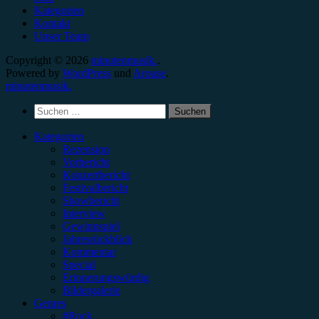
Kategorien
Kontakt
Unser Team
Copyright © 2026
minutenmusik.
.
Powered by
WordPress
und
Arouse
.
minutenmusik.
Suchen
nach:
Kategorien
Rezension
Vorbericht
Konzertbericht
Festivalbericht
Showbericht
Interview
Gewinnspiel
Jahresrückblick
Kommentar
Special
Erinnerungswürdig
Bildergalerie
Genres
#Rock