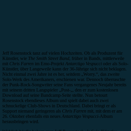
Jeff Rosenstock tanz auf vielen Hochzeiten. Ob als Produzent für
Künstler, wie
The Smith Street Band
, früher in Bands, mittlerweile
mit
Chris Farren
im Emo-Projekt
Antarctigo Vespucci
oder als Solo-
Künstler, über Langeweile kann der 36-Jährige sich nicht beklagen.
Nicht einmal zwei Jahre ist es her, seitdem „Worry.“, das zweite
Solo-Werk des Amerikaners, erschienen war. Dennoch überraschte
der Punk-Rock-Songwriter seine Fans vergangenes Neujahr bereits
mit seinem dritten Langspieler „Post-„, den er zum kostenlosen
Download auf seine Bandcamp-Seite stellte. Nun betourt
Rosenstock ebendieses Album und spielt dabei auch zwei
schnuckelige Club-Shows in Deutschland. Dabei bringt er als
Support niemand geringeren als
Chris Farren
mit, mit dem er am
26. Oktober ebenfalls ein neues
Antarctigo Vespucci
-Album
herausbringen wird.