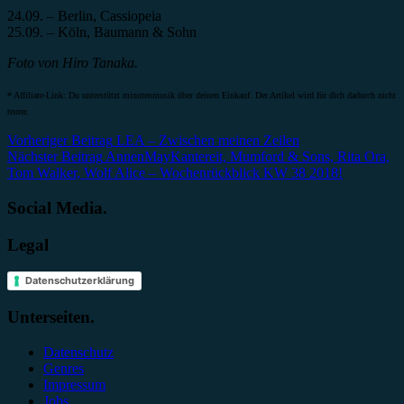
24.09. – Berlin, Cassiopeia
25.09. – Köln, Baumann & Sohn
Foto von Hiro Tanaka.
* Affiliate-Link: Du unterstützt minutenmusik über deinen Einkauf. Der Artikel wird für dich dadurch nicht
teurer.
Beitragsnavigation
Vorheriger Beitrag
LEA – Zwischen meinen Zeilen
Nächster Beitrag
AnnenMayKantereit, Mumford & Sons, Rita Ora,
Tom Walker, Wolf Alice – Wochenrückblick KW 38 2018!
Social Media.
Legal
Datenschutzerklärung
Unterseiten.
Datenschutz
Genres
Impressum
Jobs