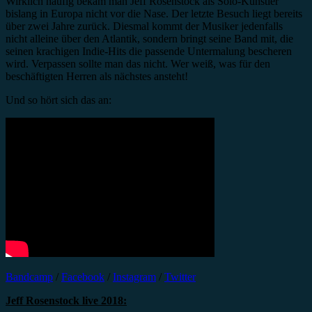
Wirklich häufig bekam man Jeff Rosenstock als Solo-Künstler
bislang in Europa nicht vor die Nase. Der letzte Besuch liegt bereits
über zwei Jahre zurück. Diesmal kommt der Musiker jedenfalls
nicht alleine über den Atlantik, sondern bringt seine Band mit, die
seinen krachigen Indie-Hits die passende Untermalung bescheren
wird. Verpassen sollte man das nicht. Wer weiß, was für den
beschäftigten Herren als nächstes ansteht!
Und so hört sich das an:
Bandcamp
/
Facebook
/
Instagram
/
Twitter
Jeff Rosenstock live 2018: