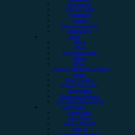
Gewinnspiel
Jahresrückblick
Kommentar
Special
Erinnerungswürdig
Bildergalerie
Genres
#Rock
#Pop
#Alternative/Indie
#Metal
#Post-
Hardcore/Hardcore/Metalcore
#Punk
#Rap/Hip-Hop
#Singer/Songwriter
#Electronica
#Soundtrack/Musical
#Jazz/Blues/Gospel/Soul
Autor*innen
Unser Team
Alina Hasky
Andrea Holstein
Anna W.
Christopher Filipecki