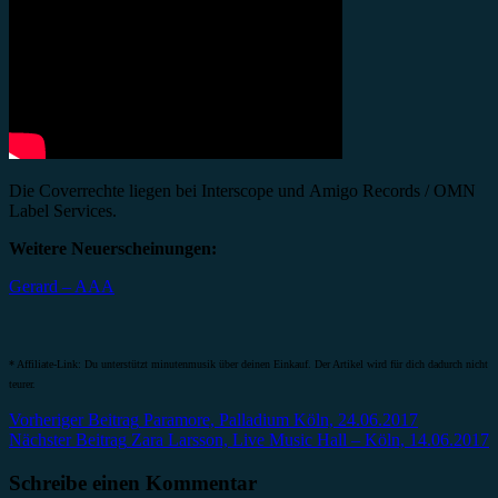
Die Coverrechte liegen bei Interscope und Amigo Records / OMN
Label Services.
Weitere Neuerscheinungen:
Gerard – AAA
* Affiliate-Link: Du unterstützt minutenmusik über deinen Einkauf. Der Artikel wird für dich dadurch nicht
teurer.
Beitragsnavigation
Vorheriger Beitrag
Paramore, Palladium Köln, 24.06.2017
Nächster Beitrag
Zara Larsson, Live Music Hall – Köln, 14.06.2017
Schreibe einen Kommentar