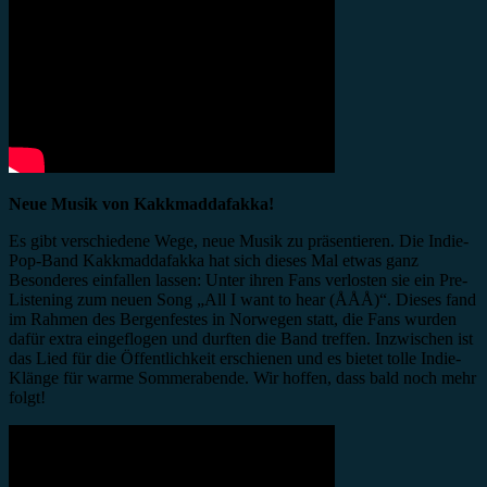
Neue Musik von Kakkmaddafakka!
Es gibt verschiedene Wege, neue Musik zu präsentieren. Die Indie-
Pop-Band Kakkmaddafakka hat sich dieses Mal etwas ganz
Besonderes einfallen lassen: Unter ihren Fans verlosten sie ein Pre-
Listening zum neuen Song „All I want to hear (ÅÅÅ)“. Dieses fand
im Rahmen des Bergenfestes in Norwegen statt, die Fans wurden
dafür extra eingeflogen und durften die Band treffen. Inzwischen ist
das Lied für die Öffentlichkeit erschienen und es bietet tolle Indie-
Klänge für warme Sommerabende. Wir hoffen, dass bald noch mehr
folgt!