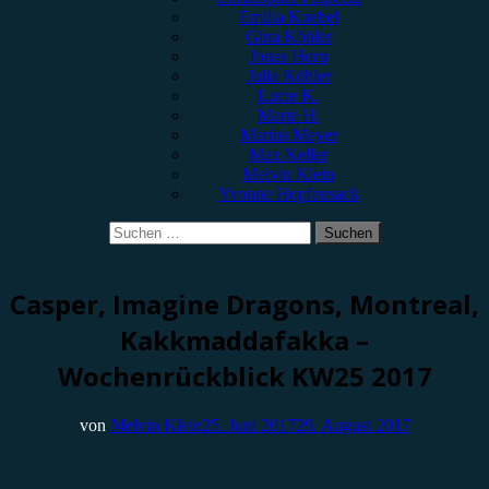
Emilia Knebel
Gina Köhler
Jonas Horn
Julia Köhler
Lucie K.
Marie H.
Marius Meyer
Max Keller
Melvin Klein
Yvonne Hopfensack
Suchen
nach:
Wochenrückblick
Casper, Imagine Dragons, Montreal,
Kakkmaddafakka –
Wochenrückblick KW25 2017
von
Melvin Klein
25. Juni 2017
29. August 2017