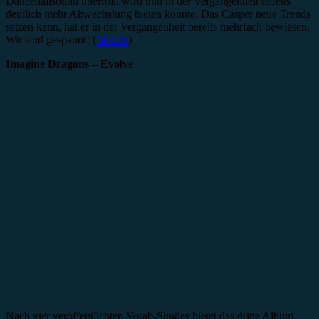
Dancehallsound überrollt wird und in der Vergangenheit bereits
deutlich mehr Abwechslung bieten konnte. Das Casper neue Trends
setzen kann, hat er in der Vergangenheit bereits mehrfach bewiesen.
Wir sind gespannt! (
Melvin
)
Imagine Dragons – Evolve
Nach vier veröffentlichten Vorab-Singles bietet das dritte Album