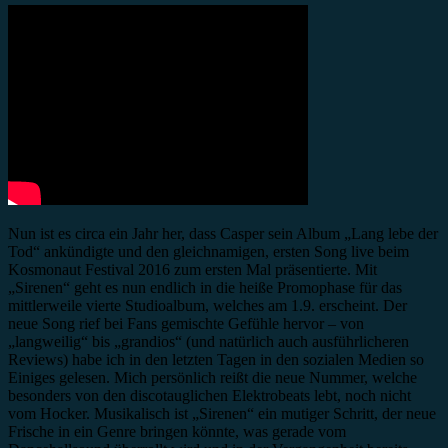
Nun ist es circa ein Jahr her, dass Casper sein Album „Lang lebe der
Tod“ ankündigte und den gleichnamigen, ersten Song live beim
Kosmonaut Festival 2016 zum ersten Mal präsentierte. Mit
„Sirenen“ geht es nun endlich in die heiße Promophase für das
mittlerweile vierte Studioalbum, welches am 1.9. erscheint. Der
neue Song rief bei Fans gemischte Gefühle hervor – von
„langweilig“ bis „grandios“ (und natürlich auch ausführlicheren
Reviews) habe ich in den letzten Tagen in den sozialen Medien so
Einiges gelesen. Mich persönlich reißt die neue Nummer, welche
besonders von den discotauglichen Elektrobeats lebt, noch nicht
vom Hocker. Musikalisch ist „Sirenen“ ein mutiger Schritt, der neue
Frische in ein Genre bringen könnte, was gerade vom