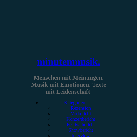
Zum
Inhalt
springen
minutenmusik.
Menschen mit Meinungen.
Musik mit Emotionen. Texte
mit Leidenschaft.
Kategorien
Rezension
Vorbericht
Konzertbericht
Festivalbericht
Showbericht
Interview