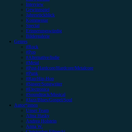
Interview
Gewinnspiel
Jahresrückblick
Kommentar
Special
Erinnerungswürdig
Bildergalerie
Genres
#Rock
#Pop
#Alternative/Indie
#Metal
#Post-Hardcore/Hardcore/Metalcore
#Punk
#Rap/Hip-Hop
#Singer/Songwriter
#Electronica
#Soundtrack/Musical
#Jazz/Blues/Gospel/Soul
Autor*innen
Unser Team
Alina Hasky
Andrea Holstein
Anna W.
Christopher Filipecki