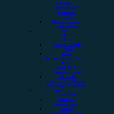
Gewinnspiel
Jahresrückblick
Kommentar
Special
Erinnerungswürdig
Bildergalerie
Genres
#Rock
#Pop
#Alternative/Indie
#Metal
#Post-
Hardcore/Hardcore/Metalcore
#Punk
#Rap/Hip-Hop
#Singer/Songwriter
#Electronica
#Soundtrack/Musical
#Jazz/Blues/Gospel/Soul
Autor*innen
Unser Team
Alina Hasky
Andrea Holstein
Anna W.
Christopher Filipecki