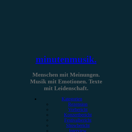
Zum
Inhalt
springen
minutenmusik.
Menschen mit Meinungen.
Musik mit Emotionen. Texte
mit Leidenschaft.
Kategorien
Rezension
Vorbericht
Konzertbericht
Festivalbericht
Showbericht
Interview