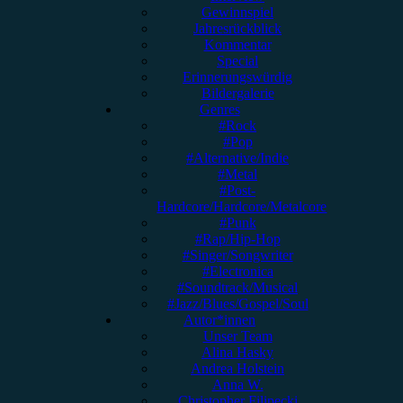
Gewinnspiel
Jahresrückblick
Kommentar
Special
Erinnerungswürdig
Bildergalerie
Genres
#Rock
#Pop
#Alternative/Indie
#Metal
#Post-
Hardcore/Hardcore/Metalcore
#Punk
#Rap/Hip-Hop
#Singer/Songwriter
#Electronica
#Soundtrack/Musical
#Jazz/Blues/Gospel/Soul
Autor*innen
Unser Team
Alina Hasky
Andrea Holstein
Anna W.
Christopher Filipecki