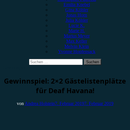
Emilia Knebel
Gina Köhler
Jonas Horn
Julia Köhler
Lucie K.
Marie H.
Marius Meyer
Max Keller
Melvin Klein
Yvonne Hopfensack
Suchen
nach:
Gewinnspiel
Gewinnspiel: 2×2 Gästelistenplätze
für Deaf Havana!
von
Andrea Holstein
7. Februar 2019
7. Februar 2019