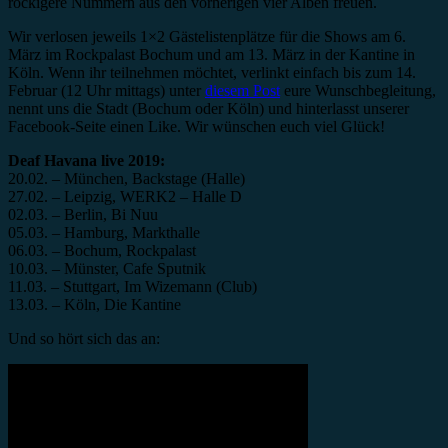
rockigere Nummern aus den vorherigen vier Alben freuen.
Wir verlosen jeweils 1×2 Gästelistenplätze für die Shows am 6.
März im Rockpalast Bochum und am 13. März in der Kantine in
Köln. Wenn ihr teilnehmen möchtet, verlinkt einfach bis zum 14.
Februar (12 Uhr mittags) unter
diesem Post
eure Wunschbegleitung,
nennt uns die Stadt (Bochum oder Köln) und hinterlasst unserer
Facebook-Seite einen Like. Wir wünschen euch viel Glück!
Deaf Havana live 2019:
20.02. – München, Backstage (Halle)
27.02. – Leipzig, WERK2 – Halle D
02.03. – Berlin, Bi Nuu
05.03. – Hamburg, Markthalle
06.03. – Bochum, Rockpalast
10.03. – Münster, Cafe Sputnik
11.03. – Stuttgart, Im Wizemann (Club)
13.03. – Köln, Die Kantine
Und so hört sich das an: