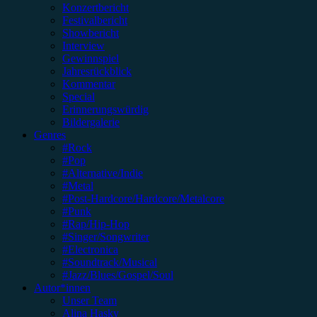
Konzertbericht
Festivalbericht
Showbericht
Interview
Gewinnspiel
Jahresrückblick
Kommentar
Special
Erinnerungswürdig
Bildergalerie
Genres
#Rock
#Pop
#Alternative/Indie
#Metal
#Post-Hardcore/Hardcore/Metalcore
#Punk
#Rap/Hip-Hop
#Singer/Songwriter
#Electronica
#Soundtrack/Musical
#Jazz/Blues/Gospel/Soul
Autor*innen
Unser Team
Alina Hasky