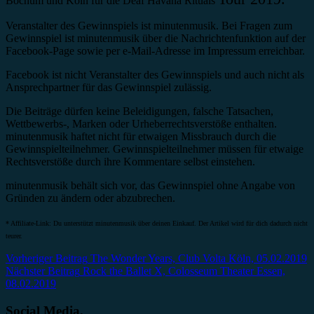
Bochum und Köln für die Deaf Havana Rituals
Veranstalter des Gewinnspiels ist minutenmusik. Bei Fragen zum
Gewinnspiel ist minutenmusik über die Nachrichtenfunktion auf der
Facebook-Page sowie per e-Mail-Adresse im Impressum erreichbar.
Facebook ist nicht Veranstalter des Gewinnspiels und auch nicht als
Ansprechpartner für das Gewinnspiel zulässig.
Die Beiträge dürfen keine Beleidigungen, falsche Tatsachen,
Wettbewerbs-, Marken oder Urheberrechtsverstöße enthalten.
minutenmusik haftet nicht für etwaigen Missbrauch durch die
Gewinnspielteilnehmer. Gewinnspielteilnehmer müssen für etwaige
Rechtsverstöße durch ihre Kommentare selbst einstehen.
minutenmusik behält sich vor, das Gewinnspiel ohne Angabe von
Gründen zu ändern oder abzubrechen.
* Affiliate-Link: Du unterstützt minutenmusik über deinen Einkauf. Der Artikel wird für dich dadurch nicht
teurer.
Beitragsnavigation
Vorheriger Beitrag
The Wonder Years, Club Volta Köln, 05.02.2019
Nächster Beitrag
Rock the Ballet X, Colosseum Theater Essen,
08.02.2019
Social Media.