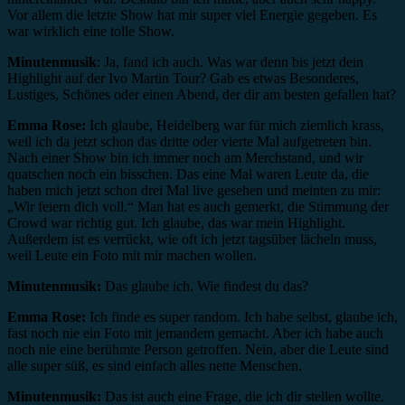
Vor allem die letzte Show hat mir super viel Energie gegeben. Es
war wirklich eine tolle Show.
Minutenmusik
: Ja, fand ich auch. Was war denn bis jetzt dein
Highlight auf der Ivo Martin Tour? Gab es etwas Besonderes,
Lustiges, Schönes oder einen Abend, der dir am besten gefallen hat?
Emma Rose:
Ich glaube, Heidelberg war für mich ziemlich krass,
weil ich da jetzt schon das dritte oder vierte Mal aufgetreten bin.
Nach einer Show bin ich immer noch am Merchstand, und wir
quatschen noch ein bisschen. Das eine Mal waren Leute da, die
haben mich jetzt schon drei Mal live gesehen und meinten zu mir:
„Wir feiern dich voll.“ Man hat es auch gemerkt, die Stimmung der
Crowd war richtig gut. Ich glaube, das war mein Highlight.
Außerdem ist es verrückt, wie oft ich jetzt tagsüber lächeln muss,
weil Leute ein Foto mit mir machen wollen.
Minutenmusik:
Das glaube ich. Wie findest du das?
Emma Rose:
Ich finde es super random. Ich habe selbst, glaube ich,
fast noch nie ein Foto mit jemandem gemacht. Aber ich habe auch
noch nie eine berühmte Person getroffen. Nein, aber die Leute sind
alle super süß, es sind einfach alles nette Menschen.
Minutenmusik:
Das ist auch eine Frage, die ich dir stellen wollte.