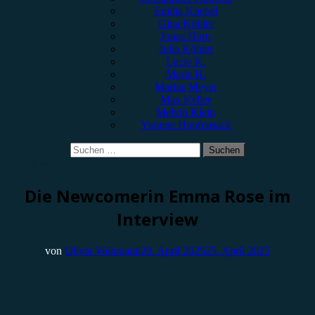
Emilia Knebel
Gina Köhler
Jonas Horn
Julia Köhler
Lucie K.
Marie H.
Marius Meyer
Max Keller
Melvin Klein
Yvonne Hopfensack
Suchen
nach:
Interview
Die Newcomerin Emma Rose im
Interview
von
Olivia Volkmann
20. April 2025
25. April 2025