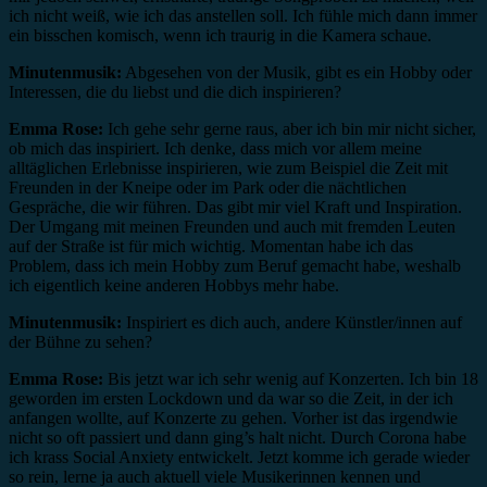
ich nicht weiß, wie ich das anstellen soll. Ich fühle mich dann immer
ein bisschen komisch, wenn ich traurig in die Kamera schaue.
Minutenmusik:
Abgesehen von der Musik, gibt es ein Hobby oder
Interessen, die du liebst und die dich inspirieren?
Emma Rose:
Ich gehe sehr gerne raus, aber ich bin mir nicht sicher,
ob mich das inspiriert. Ich denke, dass mich vor allem meine
alltäglichen Erlebnisse inspirieren, wie zum Beispiel die Zeit mit
Freunden in der Kneipe oder im Park oder die nächtlichen
Gespräche, die wir führen. Das gibt mir viel Kraft und Inspiration.
Der Umgang mit meinen Freunden und auch mit fremden Leuten
auf der Straße ist für mich wichtig. Momentan habe ich das
Problem, dass ich mein Hobby zum Beruf gemacht habe, weshalb
ich eigentlich keine anderen Hobbys mehr habe.
Minutenmusik:
Inspiriert es dich auch, andere Künstler/innen auf
der Bühne zu sehen?
Emma Rose:
Bis jetzt war ich sehr wenig auf Konzerten. Ich bin 18
geworden im ersten Lockdown und da war so die Zeit, in der ich
anfangen wollte, auf Konzerte zu gehen. Vorher ist das irgendwie
nicht so oft passiert und dann ging’s halt nicht. Durch Corona habe
ich krass Social Anxiety entwickelt. Jetzt komme ich gerade wieder
so rein, lerne ja auch aktuell viele Musikerinnen kennen und