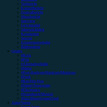
Vorbericht
Konzertbericht
Festivalbericht
Showbericht
Interview
Gewinnspiel
Jahresrückblick
Kommentar
Special
Erinnerungswürdig
Bildergalerie
Genres
#Rock
#Pop
#Alternative/Indie
#Metal
#Post-Hardcore/Hardcore/Metalcore
#Punk
#Rap/Hip-Hop
#Singer/Songwriter
#Electronica
#Soundtrack/Musical
#Jazz/Blues/Gospel/Soul
Autor*innen
Unser Team