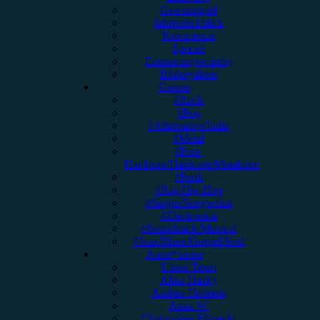
Gewinnspiel
Jahresrückblick
Kommentar
Special
Erinnerungswürdig
Bildergalerie
Genres
#Rock
#Pop
#Alternative/Indie
#Metal
#Post-
Hardcore/Hardcore/Metalcore
#Punk
#Rap/Hip-Hop
#Singer/Songwriter
#Electronica
#Soundtrack/Musical
#Jazz/Blues/Gospel/Soul
Autor*innen
Unser Team
Alina Hasky
Andrea Holstein
Anna W.
Christopher Filipecki