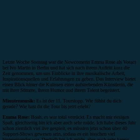
Letzte Woche Sonntag war die Newcomerin Emma Rose als Voract
bei Ivo Martin in Berlin und hat sich nach ihrem Auftritt kurz die
Zeit genommen, um uns Einblicke in ihre musikalische Arbeit,
Inspirationsquellen und Erfahrungen zu geben. Das Interview bietet
einen Blick hinter die Kulissen einer aufstrebenden Künstlerin, die
mit ihrer Stimme, ihrem Humor und ihrem Talent begeistert.
Minutenmusik:
Es ist der 11. Tourstopp. Wie fühlst du dich
gerade? Wie hast du die Tour bis jetzt erlebt?
Emma Rose:
Boah, es war total verrückt. Es macht mir riesigen
Spaß, gleichzeitig bin ich aber auch sehr müde. Ich habe dieses Jahr
schon ziemlich viel live gespielt, es müssten jetzt schon über 40
Support-Shows gewesen sein, sodass es ein bisschen viel
hintereinander war. Deshalb bin ich müde, aber auch sehr happy.