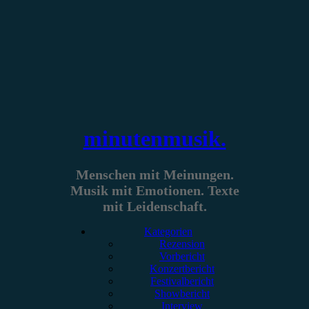
Zum
Inhalt
springen
minutenmusik.
Menschen mit Meinungen.
Musik mit Emotionen. Texte
mit Leidenschaft.
Kategorien
Rezension
Vorbericht
Konzertbericht
Festivalbericht
Showbericht
Interview