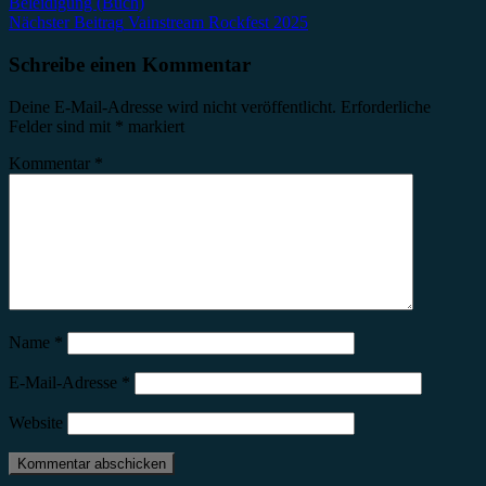
Beleidigung (Buch)
Nächster Beitrag
Vainstream Rockfest 2025
Schreibe einen Kommentar
Deine E-Mail-Adresse wird nicht veröffentlicht.
Erforderliche
Felder sind mit
*
markiert
Kommentar
*
Name
*
E-Mail-Adresse
*
Website