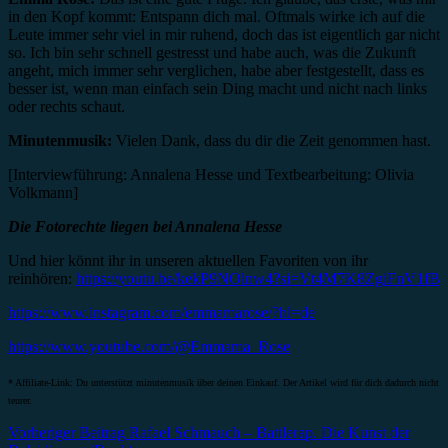
in den Kopf kommt: Entspann dich mal. Oftmals wirke ich auf die
Leute immer sehr viel in mir ruhend, doch das ist eigentlich gar nicht
so. Ich bin sehr schnell gestresst und habe auch, was die Zukunft
angeht, mich immer sehr verglichen, habe aber festgestellt, dass es
besser ist, wenn man einfach sein Ding macht und nicht nach links
oder rechts schaut.
Minutenmusik:
Vielen Dank, dass du dir die Zeit genommen hast.
[Interviewführung: Annalena Hesse und Textbearbeitung: Olivia
Volkmann]
Die Fotorechte liegen bei Annalena Hesse
Und hier könnt ihr in unseren aktuellen Favoriten von ihr
reinhören:
https://youtu.be/kekP9NOlnw4?si=Vt4M7K8ZgiFnV1fB
https://www.instagram.com/emmamarose/?hl=de
https://www.youtube.com/@Emmama_Rose
* Affiliate-Link: Du unterstützt minutenmusik über deinen Einkauf. Der Artikel wird für dich dadurch nicht
teurer.
Beitragsnavigation
Vorheriger Beitrag
Rafael Schmauch – Battlerap. Die Kunst der