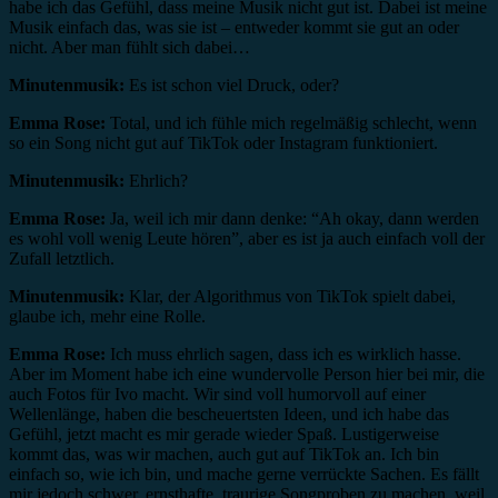
habe ich das Gefühl, dass meine Musik nicht gut ist. Dabei ist meine
Musik einfach das, was sie ist – entweder kommt sie gut an oder
nicht. Aber man fühlt sich dabei…
Minutenmusik:
Es ist schon viel Druck, oder?
Emma Rose:
Total, und ich fühle mich regelmäßig schlecht, wenn
so ein Song nicht gut auf TikTok oder Instagram funktioniert.
Minutenmusik:
Ehrlich?
Emma Rose:
Ja, weil ich mir dann denke: “Ah okay, dann werden
es wohl voll wenig Leute hören”, aber es ist ja auch einfach voll der
Zufall letztlich.
Minutenmusik:
Klar, der Algorithmus von TikTok spielt dabei,
glaube ich, mehr eine Rolle.
Emma Rose:
Ich muss ehrlich sagen, dass ich es wirklich hasse.
Aber im Moment habe ich eine wundervolle Person hier bei mir, die
auch Fotos für Ivo macht. Wir sind voll humorvoll auf einer
Wellenlänge, haben die bescheuertsten Ideen, und ich habe das
Gefühl, jetzt macht es mir gerade wieder Spaß. Lustigerweise
kommt das, was wir machen, auch gut auf TikTok an. Ich bin
einfach so, wie ich bin, und mache gerne verrückte Sachen. Es fällt
mir jedoch schwer, ernsthafte, traurige Songproben zu machen, weil