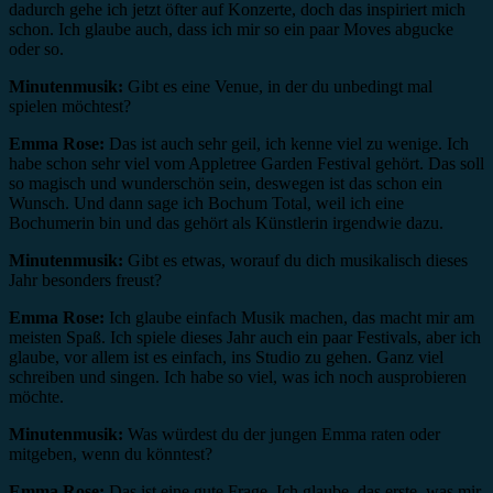
dadurch gehe ich jetzt öfter auf Konzerte, doch das inspiriert mich
schon. Ich glaube auch, dass ich mir so ein paar Moves abgucke
oder so.
Minutenmusik:
Gibt es eine Venue, in der du unbedingt mal
spielen möchtest?
Emma Rose:
Das ist auch sehr geil, ich kenne viel zu wenige. Ich
habe schon sehr viel vom Appletree Garden Festival gehört. Das soll
so magisch und wunderschön sein, deswegen ist das schon ein
Wunsch. Und dann sage ich Bochum Total, weil ich eine
Bochumerin bin und das gehört als Künstlerin irgendwie dazu.
Minutenmusik:
Gibt es etwas, worauf du dich musikalisch dieses
Jahr besonders freust?
Emma Rose:
Ich glaube einfach Musik machen, das macht mir am
meisten Spaß. Ich spiele dieses Jahr auch ein paar Festivals, aber ich
glaube, vor allem ist es einfach, ins Studio zu gehen. Ganz viel
schreiben und singen. Ich habe so viel, was ich noch ausprobieren
möchte.
Minutenmusik:
Was würdest du der jungen Emma raten oder
mitgeben, wenn du könntest?
Emma Rose:
Das ist eine gute Frage. Ich glaube, das erste, was mir