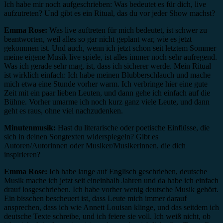
Ich habe mir noch aufgeschrieben: Was bedeutet es für dich, live
aufzutreten? Und gibt es ein Ritual, das du vor jeder Show machst?
Emma Rose:
Was live auftreten für mich bedeutet, ist schwer zu
beantworten, weil alles so gar nicht geplant war, wie es jetzt
gekommen ist. Und auch, wenn ich jetzt schon seit letztem Sommer
meine eigene Musik live spiele, ist alles immer noch sehr aufregend.
Was ich gerade sehr mag, ist, dass ich sicherer werde. Mein Ritual
ist wirklich einfach: Ich habe meinen Blubberschlauch und mache
mich etwa eine Stunde vorher warm. Ich verbringe hier eine gute
Zeit mit ein paar lieben Leuten, und dann gehe ich einfach auf die
Bühne. Vorher umarme ich noch kurz ganz viele Leute, und dann
geht es raus, ohne viel nachzudenken.
Minutenmusik:
Hast du literarische oder poetische Einflüsse, die
sich in deinen Songtexten widerspiegeln? Gibt es
Autoren/Autorinnen oder Musiker/Musikerinnen, die dich
inspirieren?
Emma Rose:
Ich habe lange auf Englisch geschrieben, deutsche
Musik mache ich jetzt seit eineinhalb Jahren und da habe ich einfach
drauf losgeschrieben. Ich habe vorher wenig deutsche Musik gehört.
Ein bisschen bescheuert ist, dass Leute mich immer darauf
ansprechen, dass ich wie Annett Louisan klinge, und das seitdem ich
deutsche Texte schreibe, und ich feiere sie voll. Ich weiß nicht, ob