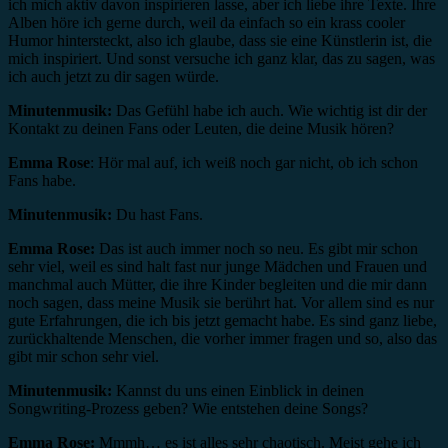
ich mich aktiv davon inspirieren lasse, aber ich liebe ihre Texte. Ihre
Alben höre ich gerne durch, weil da einfach so ein krass cooler
Humor hintersteckt, also ich glaube, dass sie eine Künstlerin ist, die
mich inspiriert. Und sonst versuche ich ganz klar, das zu sagen, was
ich auch jetzt zu dir sagen würde.
Minutenmusik:
Das Gefühl habe ich auch. Wie wichtig ist dir der
Kontakt zu deinen Fans oder Leuten, die deine Musik hören?
Emma Rose
: Hör mal auf, ich weiß noch gar nicht, ob ich schon
Fans habe.
Minutenmusik:
Du hast Fans.
Emma Rose:
Das ist auch immer noch so neu. Es gibt mir schon
sehr viel, weil es sind halt fast nur junge Mädchen und Frauen und
manchmal auch Mütter, die ihre Kinder begleiten und die mir dann
noch sagen, dass meine Musik sie berührt hat. Vor allem sind es nur
gute Erfahrungen, die ich bis jetzt gemacht habe. Es sind ganz liebe,
zurückhaltende Menschen, die vorher immer fragen und so, also das
gibt mir schon sehr viel.
Minutenmusik:
Kannst du uns einen Einblick in deinen
Songwriting-Prozess geben? Wie entstehen deine Songs?
Emma Rose:
Mmmh… es ist alles sehr chaotisch. Meist gehe ich