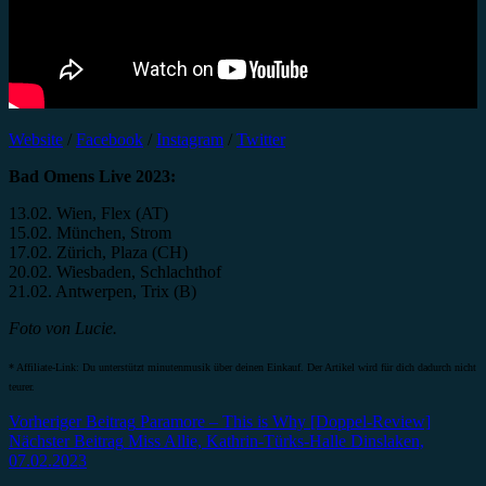
Website
/
Facebook
/
Instagram
/
Twitter
Bad Omens Live 2023:
13.02. Wien, Flex (AT)
15.02. München, Strom
17.02. Zürich, Plaza (CH)
20.02. Wiesbaden, Schlachthof
21.02. Antwerpen, Trix (B)
Foto von Lucie.
* Affiliate-Link: Du unterstützt minutenmusik über deinen Einkauf. Der Artikel wird für dich dadurch nicht
teurer.
Beitragsnavigation
Vorheriger Beitrag
Paramore – This is Why [Doppel-Review]
Nächster Beitrag
Miss Allie, Kathrin-Türks-Halle Dinslaken,
07.02.2023