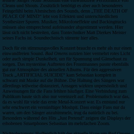
leistete Sänger Noah Sebastian eine einwandfreie Performance von
Cleans und Shouts. Zusätzlich benötigt es aber auch besonderes
Feingefühl beim Abmischen des Sounds, denn „THE DEATH OF
PEACE OF MIND“ lebt von Effekten und unterschiedlichen
Synthesizer Spuren. Musiker, Mikrofoneffekte und Backingtracks
müssen also entsprechend aufeinander abgestimmt werden. Hier
lässt sich nicht bestreiten, dass Tontechniker Matt Dierkes Meister
seines Fachs ist. Soundtechnisch stimmte hier alles.
Doch für ein stimmungsvolles Konzert braucht es mehr als nur einen
einwandfreien Sound.
Bad Omens
nutzten hier vermehrt rotes Licht
oder auch simple Dunkelheit, um für Spannung und Gänsehaut zu
sorgen. Das mysteriöse Auftreten des Frontmannes passte ebenfalls
gut zur Atmosphäre des aktuellen Albums. Für den aggressiven
Track „ARTIFICIAL SUICIDE“ kam Sebastian komplett in
schwarz mit Maske auf die Bühne. Die Haltung des Sängers war
allerdings teilweise distanziert, Ansagen wirkten unpersönlich und
Anweisungen für die Fans fehlten häufiger. Eine Verbindung zum
Publikum baute sich also nur vereinzelt auf. Problematisch war das,
da es wohl für viele das erste Metal-Konzert war. Es entstand nur
sehr erschwert ein vernünftiger Moshpit. Dass einige Fans nur da
waren, um den Sänger anzuhimmeln, trug da natürlich zu bei.
Besonders während des Hits „Just Pretend“ zeigten die Displays der
erhobenen Smartphones Sebastian im mehrfachen Zoom.
Nichtsdestotrotz: Hoffentlich hält der aktuelle Hype um
Bad Omens