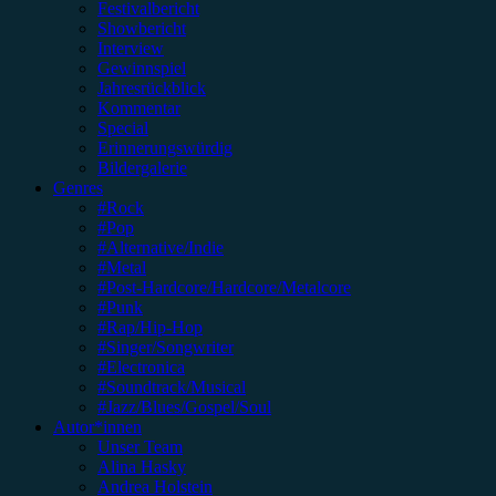
Festivalbericht
Showbericht
Interview
Gewinnspiel
Jahresrückblick
Kommentar
Special
Erinnerungswürdig
Bildergalerie
Genres
#Rock
#Pop
#Alternative/Indie
#Metal
#Post-Hardcore/Hardcore/Metalcore
#Punk
#Rap/Hip-Hop
#Singer/Songwriter
#Electronica
#Soundtrack/Musical
#Jazz/Blues/Gospel/Soul
Autor*innen
Unser Team
Alina Hasky
Andrea Holstein