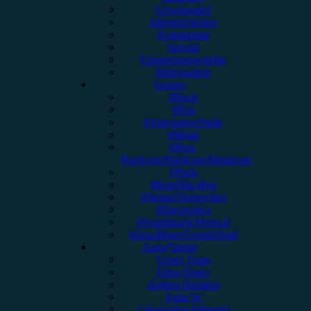
Gewinnspiel
Jahresrückblick
Kommentar
Special
Erinnerungswürdig
Bildergalerie
Genres
#Rock
#Pop
#Alternative/Indie
#Metal
#Post-
Hardcore/Hardcore/Metalcore
#Punk
#Rap/Hip-Hop
#Singer/Songwriter
#Electronica
#Soundtrack/Musical
#Jazz/Blues/Gospel/Soul
Autor*innen
Unser Team
Alina Hasky
Andrea Holstein
Anna W.
Christopher Filipecki