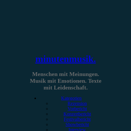
Zum
Inhalt
springen
minutenmusik.
Menschen mit Meinungen.
Musik mit Emotionen. Texte
mit Leidenschaft.
Kategorien
Rezension
Vorbericht
Konzertbericht
Festivalbericht
Showbericht
Interview