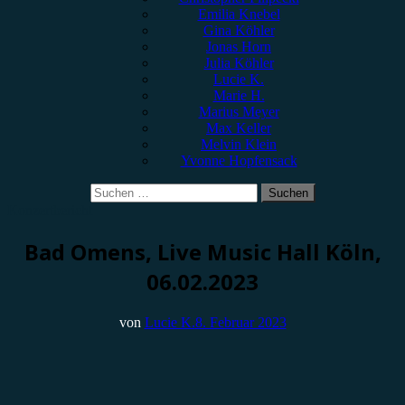
Emilia Knebel
Gina Köhler
Jonas Horn
Julia Köhler
Lucie K.
Marie H.
Marius Meyer
Max Keller
Melvin Klein
Yvonne Hopfensack
Suchen
nach:
Konzertbericht
Bad Omens, Live Music Hall Köln,
06.02.2023
von
Lucie K.
8. Februar 2023