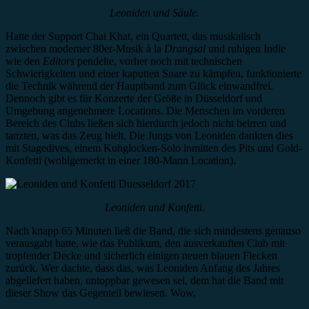
Leoniden und Säule.
Hatte der Support Chai Khat, ein Quartett, das musikalisch
zwischen moderner 80er-Musik à la
Drangsal
und ruhigen Indie
wie den
Editors
pendelte, vorher noch mit technischen
Schwierigkeiten und einer kaputten Snare zu kämpfen, funktionierte
die Technik während der Hauptband zum Glück einwandfrei.
Dennoch gibt es für Konzerte der Größe in Düsseldorf und
Umgebung angenehmere Locations. Die Menschen im vorderen
Bereich des Clubs ließen sich hierdurch jedoch nicht beirren und
tanzten, was das Zeug hielt. Die Jungs von Leoniden dankten dies
mit Stagedives, einem Kuhglocken-Solo inmitten des Pits und Gold-
Konfetti (wohlgemerkt in einer 180-Mann Location).
Leoniden und Konfetti.
Nach knapp 65 Minuten ließ die Band, die sich mindestens genauso
verausgabt hatte, wie das Publikum, den ausverkauften Club mit
tropfender Decke und sicherlich einigen neuen blauen Flecken
zurück. Wer dachte, dass das, was Leoniden Anfang des Jahres
abgeliefert haben, untoppbar gewesen sei, dem hat die Band mit
dieser Show das Gegenteil bewiesen. Wow.