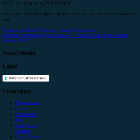
31.12.17 – Hamburg, MS Stubnitz
* Affiliate-Link: Du unterstützt minutenmusik über deinen Einkauf. Der Artikel wird für dich dadurch nicht
teurer.
Beitragsnavigation
Vorheriger Beitrag
Weezer – Pacific Daydream
Nächster Beitrag
Big City Beats 27 – World Club Dome Winter
Edition 2017
Social Media.
Legal
Datenschutzerklärung
Unterseiten.
Datenschutz
Genres
Impressum
Jobs
Kategorien
Kontakt
Unser Team