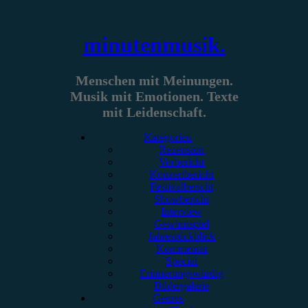
Zum
Inhalt
springen
minutenmusik.
Menschen mit Meinungen.
Musik mit Emotionen. Texte
mit Leidenschaft.
Kategorien
Rezension
Vorbericht
Konzertbericht
Festivalbericht
Showbericht
Interview
Gewinnspiel
Jahresrückblick
Kommentar
Special
Erinnerungswürdig
Bildergalerie
Genres