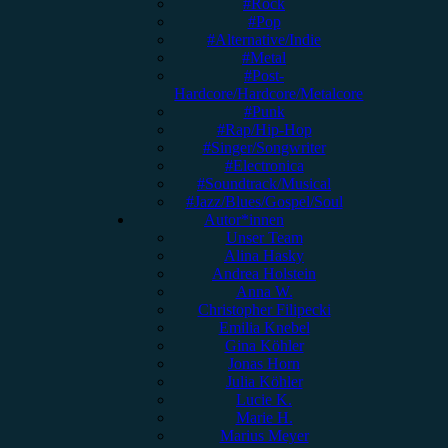
#Rock
#Pop
#Alternative/Indie
#Metal
#Post-
Hardcore/Hardcore/Metalcore
#Punk
#Rap/Hip-Hop
#Singer/Songwriter
#Electronica
#Soundtrack/Musical
#Jazz/Blues/Gospel/Soul
Autor*innen
Unser Team
Alina Hasky
Andrea Holstein
Anna W.
Christopher Filipecki
Emilia Knebel
Gina Köhler
Jonas Horn
Julia Köhler
Lucie K.
Marie H.
Marius Meyer