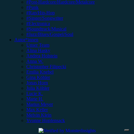
#Post-Hardcore/Hardcore/Metalcore
#Punk
#Rap/Hip-Hop
#Singer/Songwriter
#Electronica
#Soundtrack/Musical
#Jazz/Blues/Gospel/Soul
Autor*innen
Unser Team
Alina Hasky
Andrea Holstein
Anna W.
Christopher Filipecki
Emilia Knebel
Gina Köhler
Jonas Horn
Julia Köhler
Lucie K.
Marie H.
Marius Meyer
Max Keller
Melvin Klein
Yvonne Hopfensack