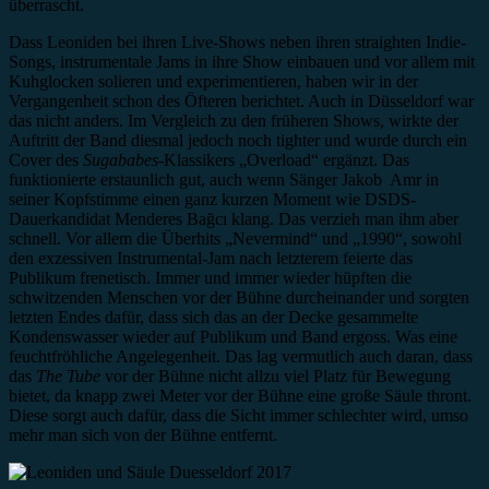
überrascht.
Dass Leoniden bei ihren Live-Shows neben ihren straighten Indie-
Songs, instrumentale Jams in ihre Show einbauen und vor allem mit
Kuhglocken solieren und experimentieren, haben wir in der
Vergangenheit schon des Öfteren berichtet. Auch in Düsseldorf war
das nicht anders. Im Vergleich zu den früheren Shows, wirkte der
Auftritt der Band diesmal jedoch noch tighter und wurde durch ein
Cover des
Sugababes
-Klassikers „Overload“ ergänzt. Das
funktionierte erstaunlich gut, auch wenn Sänger Jakob Amr in
seiner Kopfstimme einen ganz kurzen Moment wie DSDS-
Dauerkandidat Menderes Bağcı klang. Das verzieh man ihm aber
schnell. Vor allem die Überhits „Nevermind“ und „1990“, sowohl
den exzessiven Instrumental-Jam nach letzterem feierte das
Publikum frenetisch. Immer und immer wieder hüpften die
schwitzenden Menschen vor der Bühne durcheinander und sorgten
letzten Endes dafür, dass sich das an der Decke gesammelte
Kondenswasser wieder auf Publikum und Band ergoss. Was eine
feuchtfröhliche Angelegenheit. Das lag vermutlich auch daran, dass
das
The Tube
vor der Bühne nicht allzu viel Platz für Bewegung
bietet, da knapp zwei Meter vor der Bühne eine große Säule thront.
Diese sorgt auch dafür, dass die Sicht immer schlechter wird, umso
mehr man sich von der Bühne entfernt.