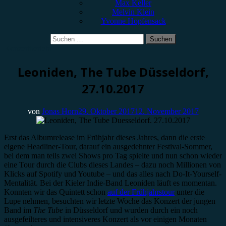
Max Keller
Melvin Klein
Yvonne Hopfensack
Suchen
nach:
Konzertbericht
Leoniden, The Tube Düsseldorf,
27.10.2017
von
Jonas Horn
29. Oktober 2017
12. November 2017
Erst das Albumrelease im Frühjahr dieses Jahres, dann die erste
eigene Headliner-Tour, darauf ein ausgedehnter Festival-Sommer,
bei dem man teils zwei Shows pro Tag spielte und nun schon wieder
eine Tour durch die Clubs dieses Landes – dazu noch Millionen von
Klicks auf Spotify und Youtube – und das alles nach Do-It-Yourself-
Mentalität. Bei der Kieler Indie-Band Leoniden läuft es momentan.
Konnten wir das Quintett schon
auf der Frühjahrstour
unter die
Lupe nehmen, besuchten wir letzte Woche das Konzert der jungen
Band im
The Tube
in Düsseldorf und wurden durch ein noch
ausgefeilteres und intensiveres Konzert als vor einigen Monaten