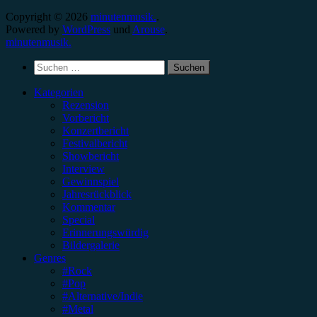
Copyright © 2026
minutenmusik.
.
Powered by
WordPress
und
Arouse
.
minutenmusik.
Suchen
nach:
Kategorien
Rezension
Vorbericht
Konzertbericht
Festivalbericht
Showbericht
Interview
Gewinnspiel
Jahresrückblick
Kommentar
Special
Erinnerungswürdig
Bildergalerie
Genres
#Rock
#Pop
#Alternative/Indie
#Metal