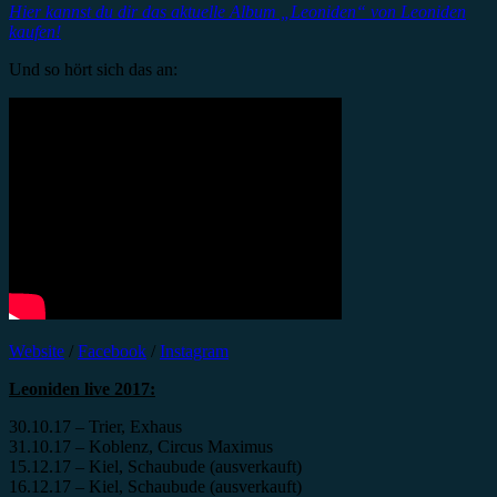
Hier kannst du dir das aktuelle Album „Leoniden“ von Leoniden
kaufen!
Und so hört sich das an:
Website
/
Facebook
/
Instagram
Leoniden live 2017:
30.10.17 – Trier, Exhaus
31.10.17 – Koblenz, Circus Maximus
15.12.17 – Kiel, Schaubude (ausverkauft)
16.12.17 – Kiel, Schaubude (ausverkauft)