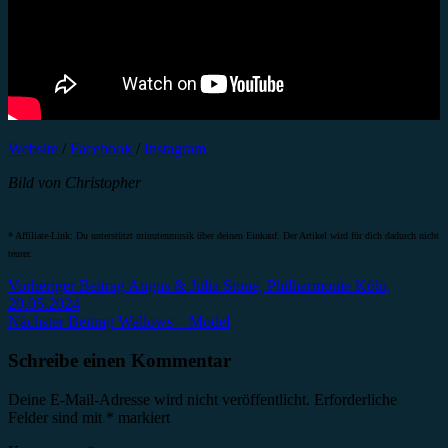
Website
/
Facebook
/
Instagram
Bild von Christopher
* Affiliate-Link: Du unterstützt minutenmusik über deinen Einkauf. Der Artikel wird für dich dadurch nicht
teurer.
Beitragsnavigation
Vorheriger Beitrag
Angus & Julia Stone, Philharmonie Köln,
20.05.2024
Nächster Beitrag
Wallows – Model
Schreibe einen Kommentar
Deine E-Mail-Adresse wird nicht veröffentlicht.
Erforderliche
Felder sind mit
*
markiert