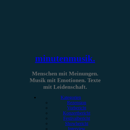
Zum
Inhalt
springen
minutenmusik.
Menschen mit Meinungen.
Musik mit Emotionen. Texte
mit Leidenschaft.
Kategorien
Rezension
Vorbericht
Konzertbericht
Festivalbericht
Showbericht
Interview