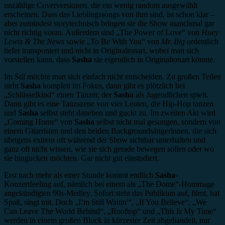
unzählige Coverversionen, die ein wenig random ausgewählt
erscheinen. Dass das Lieblingssongs von ihm sind, ist schon klar –
aber zumindest storytechnisch bringen sie die Show manchmal gar
nicht richtig voran. Außerdem sind „The Power of Love“ von
Huey
Lewis & The News
sowie „To Be With You“ von
Mr. Big
ordentlich
tiefer transponiert und nicht in Originaltonart, wobei man sich
vorstellen kann, dass
Sasha
sie eigentlich in Originaltonart könnte.
Im Stil möchte man sich einfach nicht entscheiden. Zu großen Teilen
steht
Sasha
komplett im Fokus, dann gibt es plötzlich bei
„Schlüsselkind“ einen Tänzer, der
Sasha
als Jugendlichen spielt.
Dann gibt es eine Tanzszene von vier Leuten, die Hip-Hop tanzen
und
Sasha
selbst steht daneben und guckt zu. Im zweiten Akt wird
„Coming Home“ von
Sasha
selbst nicht mal gesungen, sondern von
einem Gitarristen und den beiden Backgroundsängerinnen, die sich
übrigens extrem oft während der Show sichtbar unterhalten und
ganz oft nicht wissen, wie sie sich gerade bewegen sollen oder wo
sie hingucken möchten. Gar nicht gut einstudiert.
Erst nach mehr als einer Stunde kommt endlich
Sasha
-
Konzertfeeling auf, nämlich bei einem als „The Dome“-Hommage
angekündigten 90s-Medley. Sofort steht das Publikum auf, filmt, hat
Spaß, singt mit. Doch „I’m Still Waitin'“, „If You Believe“, „We
Can Leave The World Behind“, „Rooftop“ und „This Is My Time“
werden in einem großen Block in kürzester Zeit abgehandelt, nur