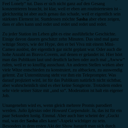
Feel Lonely“ tut. Dass er sich nicht ganz auf den Gesang
konzentrieren braucht, ist klar, weil er eben am routiniertesten ist –
gleichzeitig ist aber auch genau das schade, weil er eigentlich sein
stärkstes Element ist. Stattdessen möchte
Sasha
aber eben zeigen,
dass er alles kann und redet und redet und redet und redet.
Zu jeder Station im Leben gibt es eine ausführliche Geschichte.
Einige davon dauern geschätzt zehn Minuten. Das sind mal ganz
witzige Storys, wie der Hype, den er bei Viva mit einem Mini-
Cameo auslöst, der eigentlich gar nicht geplant war. Oder auch die
hohe Anzahl an Bravo-Covern, auf denen er gelandet ist. Hier hört
man das Publikum laut und deutlich lachen oder auch mal „Awww“
rufen, weil er so knuffig ausschaut. An anderen Stellen wirken aber
viele Witze entschieden zu konstruiert, zu altbacken, zu auswendig
gelernt. Zur Unterstützung steht vor ihm ein Teleprompter. Was
darauf projiziert wird, ist für das Publikum natürlich nicht sichtbar,
aber wahrscheinlich sind es eher keine Songtexte. Trotzdem enden
sehr viele seiner Sätze mit „und so“. Moderation ist halt ein eigener
Job.
Unangenehm wird es, wenn gleich mehrere Promis parodiert
werden.
Julio Iglesias
oder
Howard Carpendale
. Ja, das ist für ein
paar Sekunden lustig. Einmal. Aber auch hier scheint der „Guckt
mal, was der
Sasha
alles kann“-Aspekt wichtiger zu sein.
Besonders in dem ersten Akt der Show hangelt man sich durch