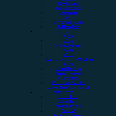
Gewinnspiel
Jahresrückblick
Kommentar
Special
Erinnerungswürdig
Bildergalerie
Genres
#Rock
#Pop
#Alternative/Indie
#Metal
#Post-
Hardcore/Hardcore/Metalcore
#Punk
#Rap/Hip-Hop
#Singer/Songwriter
#Electronica
#Soundtrack/Musical
#Jazz/Blues/Gospel/Soul
Autor*innen
Unser Team
Alina Hasky
Andrea Holstein
Anna W.
Christopher Filipecki