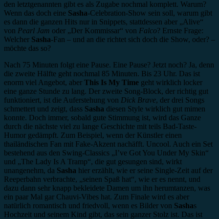
den letztgenannten gibt es als Zugabe nochmal komplett. Warum?
Wenn das doch eine
Sasha
-Celebration-Show sein soll, warum gibt
es dann die ganzen Hits nur in Snippets, stattdessen aber „Alive“
von
Pearl Jam
oder „Der Kommissar“ von
Falco
? Ernste Frage:
Welcher
Sasha
-Fan – und an die richtet sich doch die Show, oder? –
möchte das so?
Nach 75 Minuten folgt eine Pause. Eine Pause? Jetzt noch? Ja, denn
die zweite Hälfte geht nochmal 85 Minuten. Bis 23 Uhr. Das ist
enorm viel Angebot, aber
This Is My Time
geht wirklich locker
eine ganze Stunde zu lang. Der zweite Song-Block, der richtig gut
funktioniert, ist die Auferstehung von
Dick Brave
, der drei Songs
schmettert und zeigt, dass
Sasha
diesen Style wirklich gut mimen
konnte. Doch immer, sobald gute Stimmung ist, wird das Ganze
durch die nächste viel zu lange Geschichte mit teils Bad-Taste-
Humor gedämpft. Zum Beispiel, wenn der Künstler einen
thailändischen Fan mit Fake-Akzent nachäfft. Uncool. Auch ein Set
bestehend aus den Swing-Classics „I’ve Got You Under My Skin“
und „The Lady Is A Tramp“, die gut gesungen sind, wirkt
unangenehm, da
Sasha
hier erzählt, wie er seine Single-Zeit auf der
Reeperbahn verbrachte, „seinen Spaß hat“, wie er es nennt, und
dazu dann sehr knapp bekleidete Damen um ihn herumtanzen, was
ein paar Mal gar Chauvi-Vibes hat. Zum Finale wird es aber
natürlich romantisch und friedvoll, wenn es Bilder von
Sasha
s
Hochzeit und seinem Kind gibt, das sein ganzer Stolz ist. Das ist