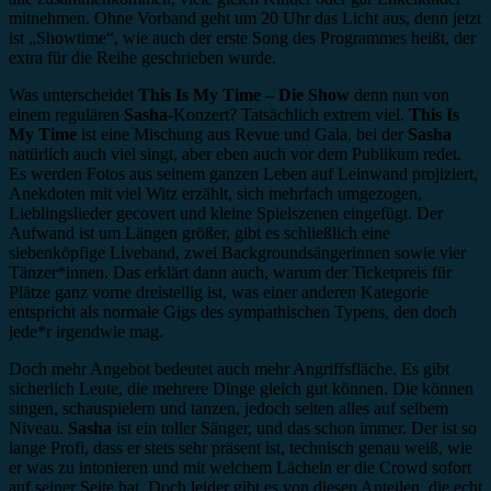
mitnehmen. Ohne Vorband geht um 20 Uhr das Licht aus, denn jetzt
ist „Showtime“, wie auch der erste Song des Programmes heißt, der
extra für die Reihe geschrieben wurde.
Was unterscheidet
This Is My Time – Die Show
denn nun von
einem regulären
Sasha
-Konzert? Tatsächlich extrem viel.
This Is
My Time
ist eine Mischung aus Revue und Gala, bei der
Sasha
natürlich auch viel singt, aber eben auch vor dem Publikum redet.
Es werden Fotos aus seinem ganzen Leben auf Leinwand projiziert,
Anekdoten mit viel Witz erzählt, sich mehrfach umgezogen,
Lieblingslieder gecovert und kleine Spielszenen eingefügt. Der
Aufwand ist um Längen größer, gibt es schließlich eine
siebenköpfige Liveband, zwei Backgroundsängerinnen sowie vier
Tänzer*innen. Das erklärt dann auch, warum der Ticketpreis für
Plätze ganz vorne dreistellig ist, was einer anderen Kategorie
entspricht als normale Gigs des sympathischen Typens, den doch
jede*r irgendwie mag.
Doch mehr Angebot bedeutet auch mehr Angriffsfläche. Es gibt
sicherlich Leute, die mehrere Dinge gleich gut können. Die können
singen, schauspielern und tanzen, jedoch selten alles auf selbem
Niveau.
Sasha
ist ein toller Sänger, und das schon immer. Der ist so
lange Profi, dass er stets sehr präsent ist, technisch genau weiß, wie
er was zu intonieren und mit welchem Lächeln er die Crowd sofort
auf seiner Seite hat. Doch leider gibt es von diesen Anteilen, die echt