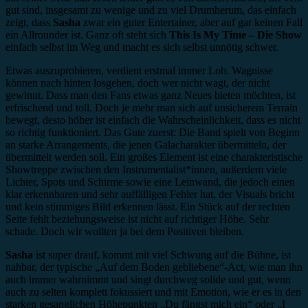
gut sind, insgesamt zu wenige und zu viel Drumherum, das einfach
zeigt, dass
Sasha
zwar ein guter Entertainer, aber auf gar keinen Fall
ein Allrounder ist. Ganz oft steht sich
This Is My Time – Die Show
einfach selbst im Weg und macht es sich selbst unnötig schwer.
Etwas auszuprobieren, verdient erstmal immer Lob. Wagnisse
können nach hinten losgehen, doch wer nicht wagt, der nicht
gewinnt. Dass man den Fans etwas ganz Neues bieten möchten, ist
erfrischend und toll. Doch je mehr man sich auf unsicherem Terrain
bewegt, desto höher ist einfach die Wahrscheinlichkeit, dass es nicht
so richtig funktioniert. Das Gute zuerst: Die Band spielt von Beginn
an starke Arrangements, die jenen Galacharakter übermitteln, der
übermittelt werden soll. Ein großes Element ist eine charakteristische
Showtreppe zwischen den Instrumentalist*innen, außerdem viele
Lichter, Spots und Schirme sowie eine Leinwand, die jedoch einen
klar erkennbaren und sehr auffälligen Fehler hat, der Visuals bricht
und kein stimmiges Bild erkennen lässt. Ein Stück auf der rechten
Seite fehlt beziehungsweise ist nicht auf richtiger Höhe. Sehr
schade. Doch wir wollten ja bei dem Positiven bleiben.
Sasha
ist super drauf, kommt mit viel Schwung auf die Bühne, ist
nahbar, der typische „Auf dem Boden gebliebene“-Act, wie man ihn
auch immer wahrnimmt und singt durchweg solide und gut, wenn
auch zu selten komplett fokussiert und mit Emotion, wie er es in den
starken gesanglichen Höhepunkten „Du fängst mich ein“ oder „I