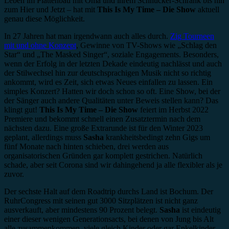
Leben im Plattenbau mit Oma und ihrem Schnucker-Schrank bis hin
zum Hier und Jetzt – hat mit
This Is My Time – Die Show
aktuell
genau diese Möglichkeit.
In 27 Jahren hat man irgendwann auch alles durch.
Zig Tourneen
mit und ohne Konzept
, Gewinne von TV-Shows wie „Schlag den
Star“ und „The Masked Singer“, soziale Engagements. Besonders,
wenn der Erfolg in der letzten Dekade eindeutig nachlässt und auch
der Stilwechsel hin zur deutschsprachigen Musik nicht so richtig
ankommt, wird es Zeit, sich etwas Neues einfallen zu lassen. Ein
simples Konzert? Hatten wir doch schon so oft. Eine Show, bei der
der Sänger auch andere Qualitäten unter Beweis stellen kann? Das
klingt gut!
This Is My Time – Die Show
feiert im Herbst 2022
Premiere und bekommt schnell einen Zusatztermin nach dem
nächsten dazu. Eine große Extrarunde ist für den Winter 2023
geplant, allerdings muss
Sasha
krankheitsbedingt zehn Gigs um
fünf Monate nach hinten schieben, drei werden aus
organisatorischen Gründen gar komplett gestrichen. Natürlich
schade, aber seit Corona sind wir dahingehend ja alle flexibler als je
zuvor.
Der sechste Halt auf dem Roadtrip durchs Land ist Bochum. Der
RuhrCongress mit seinen gut 3000 Sitzplätzen ist nicht ganz
ausverkauft, aber mindestens 90 Prozent belegt.
Sasha
ist eindeutig
einer dieser wenigen Generationsacts, bei denen von Jung bis Alt
alle zusammenkommen, viele gleich Kinder oder gar Enkelkinder