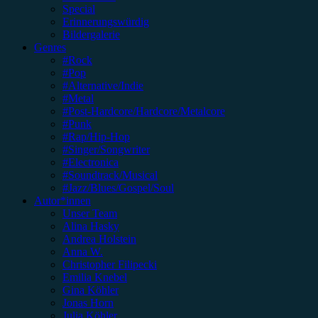
Special
Erinnerungswürdig
Bildergalerie
Genres
#Rock
#Pop
#Alternative/Indie
#Metal
#Post-Hardcore/Hardcore/Metalcore
#Punk
#Rap/Hip-Hop
#Singer/Songwriter
#Electronica
#Soundtrack/Musical
#Jazz/Blues/Gospel/Soul
Autor*innen
Unser Team
Alina Hasky
Andrea Holstein
Anna W.
Christopher Filipecki
Emilia Knebel
Gina Köhler
Jonas Horn
Julia Köhler