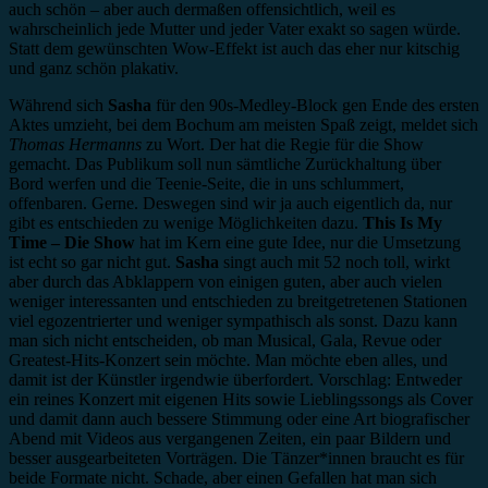
auch schön – aber auch dermaßen offensichtlich, weil es
wahrscheinlich jede Mutter und jeder Vater exakt so sagen würde.
Statt dem gewünschten Wow-Effekt ist auch das eher nur kitschig
und ganz schön plakativ.
Während sich
Sasha
für den 90s-Medley-Block gen Ende des ersten
Aktes umzieht, bei dem Bochum am meisten Spaß zeigt, meldet sich
Thomas Hermanns
zu Wort. Der hat die Regie für die Show
gemacht. Das Publikum soll nun sämtliche Zurückhaltung über
Bord werfen und die Teenie-Seite, die in uns schlummert,
offenbaren. Gerne. Deswegen sind wir ja auch eigentlich da, nur
gibt es entschieden zu wenige Möglichkeiten dazu.
This Is My
Time – Die Show
hat im Kern eine gute Idee, nur die Umsetzung
ist echt so gar nicht gut.
Sasha
singt auch mit 52 noch toll, wirkt
aber durch das Abklappern von einigen guten, aber auch vielen
weniger interessanten und entschieden zu breitgetretenen Stationen
viel egozentrierter und weniger sympathisch als sonst. Dazu kann
man sich nicht entscheiden, ob man Musical, Gala, Revue oder
Greatest-Hits-Konzert sein möchte. Man möchte eben alles, und
damit ist der Künstler irgendwie überfordert. Vorschlag: Entweder
ein reines Konzert mit eigenen Hits sowie Lieblingssongs als Cover
und damit dann auch bessere Stimmung oder eine Art biografischer
Abend mit Videos aus vergangenen Zeiten, ein paar Bildern und
besser ausgearbeiteten Vorträgen. Die Tänzer*innen braucht es für
beide Formate nicht. Schade, aber einen Gefallen hat man sich