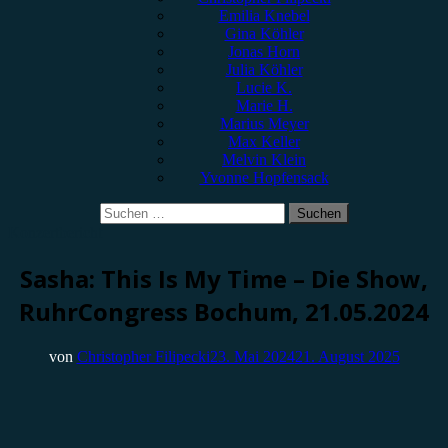
Emilia Knebel
Gina Köhler
Jonas Horn
Julia Köhler
Lucie K.
Marie H.
Marius Meyer
Max Keller
Melvin Klein
Yvonne Hopfensack
Suchen
nach:
Konzertbericht
Sasha: This Is My Time – Die Show,
RuhrCongress Bochum, 21.05.2024
von
Christopher Filipecki
23. Mai 2024
21. August 2025