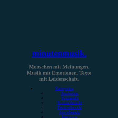
Zum
Inhalt
springen
minutenmusik.
Menschen mit Meinungen.
Musik mit Emotionen. Texte
mit Leidenschaft.
Kategorien
Rezension
Vorbericht
Konzertbericht
Festivalbericht
Showbericht
Interview