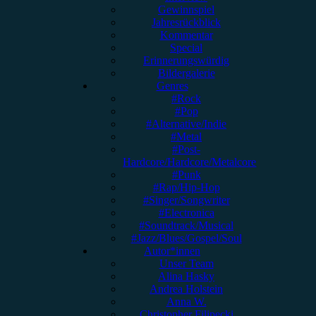
Gewinnspiel
Jahresrückblick
Kommentar
Special
Erinnerungswürdig
Bildergalerie
Genres
#Rock
#Pop
#Alternative/Indie
#Metal
#Post-
Hardcore/Hardcore/Metalcore
#Punk
#Rap/Hip-Hop
#Singer/Songwriter
#Electronica
#Soundtrack/Musical
#Jazz/Blues/Gospel/Soul
Autor*innen
Unser Team
Alina Hasky
Andrea Holstein
Anna W.
Christopher Filipecki