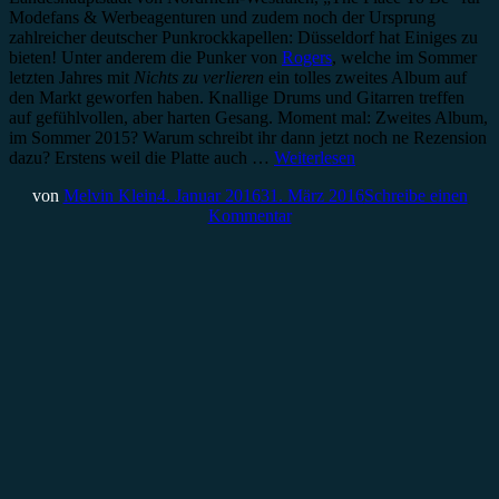
Modefans & Werbeagenturen und zudem noch der Ursprung
zahlreicher deutscher Punkrockkapellen: Düsseldorf hat Einiges zu
bieten! Unter anderem die Punker von
Rogers
, welche im Sommer
letzten Jahres mit
Nichts zu verlieren
ein tolles zweites Album auf
den Markt geworfen haben. Knallige Drums und Gitarren treffen
auf gefühlvollen, aber harten Gesang. Moment mal: Zweites Album,
im Sommer 2015? Warum schreibt ihr dann jetzt noch ne Rezension
dazu? Erstens weil die Platte auch …
Weiterlesen
von
Melvin Klein
4. Januar 2016
31. März 2016
Schreibe einen
Kommentar