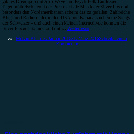
gibt es Dreampop mit Afro-Wave und Psych-Folk-Einflüssen.
Eigenbrötlerisch nennt der Pressetext die Musik der Silver Firs und
besonders den Nordamerikanern scheint das zu gefallen. Zahlreiche
Blogs und Radiosender in den USA und Kanada spielten die Songs
der Schweizer – und auch einen kleinen Internethype konnten die
Silver Firs auf Soundcloud mit …
Weiterlesen
von
Melvin Klein
13. Januar 2016
31. März 2016
Schreibe einen
Kommentar
Rezension