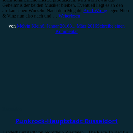
Geheimnis der beiden Musiker bleiben. Eventuell liegt es an den
afrikanischen Wurzeln. Nach dem Megahit
Am I Wrong
legen Nico
& Vinz nun also nach und …
Weiterlesen
von
Melvin Klein
6. Januar 2016
31. März 2016
Schreibe einen
Kommentar
Rezension
Punkrock-Hauptstadt Düsseldorf
Landeshauptstadt von Nordrhein-Westfalen, „The Place To Be“ für