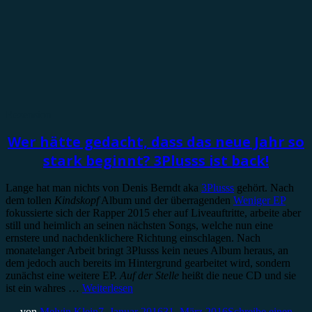
Rezension
Wer hätte gedacht, dass das neue Jahr so
stark beginnt? 3Plusss ist back!
Lange hat man nichts von Denis Berndt aka
3Plusss
gehört. Nach
dem tollen
Kindskopf
Album und der überragenden
Weniger EP
fokussierte sich der Rapper 2015 eher auf Liveauftritte, arbeite aber
still und heimlich an seinen nächsten Songs, welche nun eine
ernstere und nachdenklichere Richtung einschlagen. Nach
monatelanger Arbeit bringt 3Plusss kein neues Album heraus, an
dem jedoch auch bereits im Hintergrund gearbeitet wird, sondern
zunächst eine weitere EP.
Auf der Stelle
heißt die neue CD und sie
ist ein wahres …
Weiterlesen
von
Melvin Klein
7. Januar 2016
31. März 2016
Schreibe einen