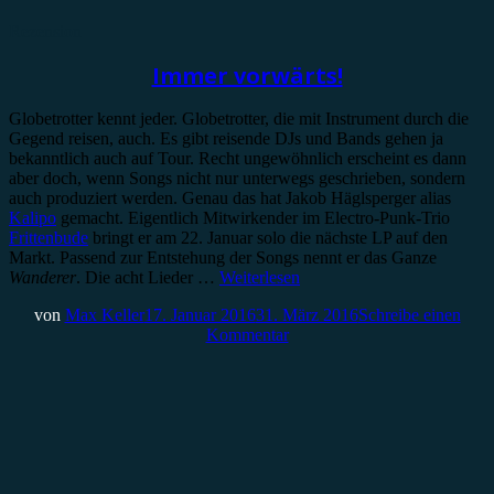
Rezension
Immer vorwärts!
Globetrotter kennt jeder. Globetrotter, die mit Instrument durch die
Gegend reisen, auch. Es gibt reisende DJs und Bands gehen ja
bekanntlich auch auf Tour. Recht ungewöhnlich erscheint es dann
aber doch, wenn Songs nicht nur unterwegs geschrieben, sondern
auch produziert werden. Genau das hat Jakob Häglsperger alias
Kalipo
gemacht. Eigentlich Mitwirkender im Electro-Punk-Trio
Frittenbude
bringt er am 22. Januar solo die nächste LP auf den
Markt. Passend zur Entstehung der Songs nennt er das Ganze
Wanderer
. Die acht Lieder …
Weiterlesen
von
Max Keller
17. Januar 2016
31. März 2016
Schreibe einen
Kommentar