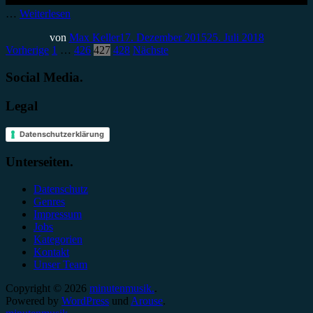
…
Weiterlesen
von
Max Keller
17. Dezember 2015
25. Juli 2018
Seitennummerierung
Vorherige
1
…
426
427
428
Nächste
der
Social Media.
Beiträge
Legal
Datenschutzerklärung
Unterseiten.
Datenschutz
Genres
Impressum
Jobs
Kategorien
Kontakt
Unser Team
Copyright © 2026
minutenmusik.
.
Powered by
WordPress
und
Arouse
.