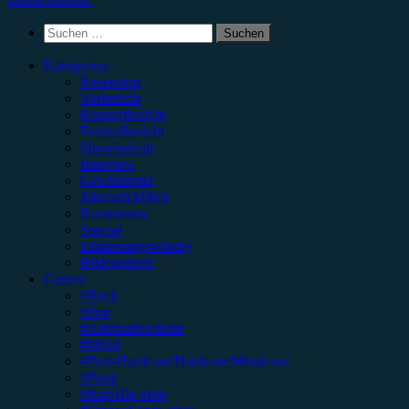
minutenmusik.
Suchen
nach:
Kategorien
Rezension
Vorbericht
Konzertbericht
Festivalbericht
Showbericht
Interview
Gewinnspiel
Jahresrückblick
Kommentar
Special
Erinnerungswürdig
Bildergalerie
Genres
#Rock
#Pop
#Alternative/Indie
#Metal
#Post-Hardcore/Hardcore/Metalcore
#Punk
#Rap/Hip-Hop