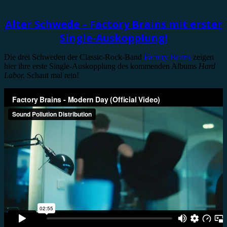
News
Alter Schwede – Factory Brains mit erster
Single-Auskopplung!
Die drei Schweden der Classic-Rock-Band
Factory Brains
zeigen
hier ihre erste Single-Auskopplung des kommenden Albums
Hard
Labor.
Schaut mal rein!