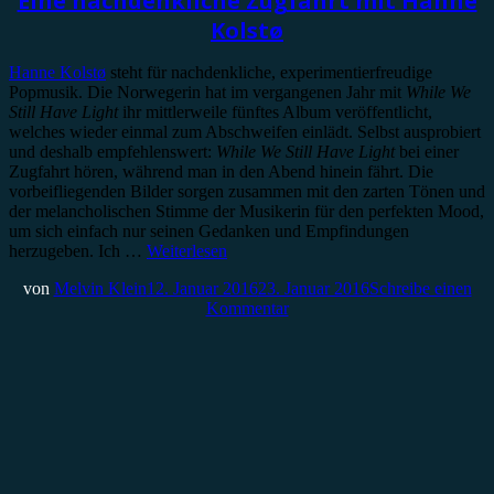
Eine nachdenkliche Zugfahrt mit Hanne
Kolstø
Hanne Kolstø
steht für nachdenkliche, experimentierfreudige
Popmusik. Die Norwegerin hat im vergangenen Jahr mit
While We
Still Have Light
ihr mittlerweile fünftes Album veröffentlicht,
welches wieder einmal zum Abschweifen einlädt. Selbst ausprobiert
und deshalb empfehlenswert:
While We Still Have Light
bei einer
Zugfahrt hören, während man in den Abend hinein fährt. Die
vorbeifliegenden Bilder sorgen zusammen mit den zarten Tönen und
der melancholischen Stimme der Musikerin für den perfekten Mood,
um sich einfach nur seinen Gedanken und Empfindungen
herzugeben. Ich …
Weiterlesen
von
Melvin Klein
12. Januar 2016
23. Januar 2016
Schreibe einen
Kommentar