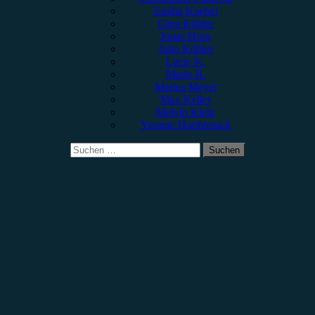
Emilia Knebel
Gina Köhler
Jonas Horn
Julia Köhler
Lucie K.
Marie H.
Marius Meyer
Max Keller
Melvin Klein
Yvonne Hopfensack
Suchen
nach: