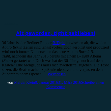
Rezension
Alt geworden, tight geblieben!
36 Jahre ist der Berliner Rapper
B-Tight
inzwischen alt, die wilden
Aggro Berlin
Zeiten sind längst vorbei, doch gespittet und produziert
wird noch immer. Nun erschien das neue Album
Born 2 B-
Tight
, nachdem das Jahr 2015 bereits mit einem B-Tight Album
(
Retro
) gestartet war. Doch was hat der 36-Jährige noch auf dem
Kasten? Eine Menge, das muss man zweifelsfrei zugeben. Die Texte
sitzen, die Beats machen Spaß wie nie zuvor und verpassen dem
Zuhörer mit dem Opener, …
Weiterlesen
von
Melvin Klein
8. Januar 2016
31. März 2016
Schreibe einen
Kommentar