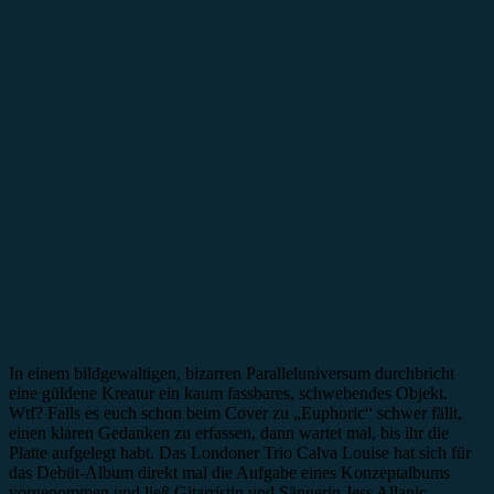
In einem bildgewaltigen, bizarren Paralleluniversum durchbricht
eine güldene Kreatur ein kaum fassbares, schwebendes Objekt.
Wtf? Falls es euch schon beim Cover zu „Euphoric“ schwer fällt,
einen klaren Gedanken zu erfassen, dann wartet mal, bis ihr die
Platte aufgelegt habt. Das Londoner Trio Calva Louise hat sich für
das Debüt-Album direkt mal die Aufgabe eines Konzeptalbums
vorgenommen und ließ Gitarristin und Sängerin Jess Allanic