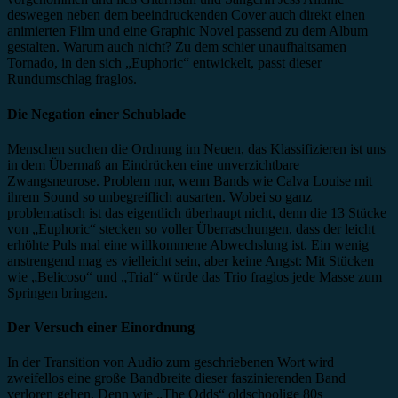
deswegen neben dem beeindruckenden Cover auch direkt einen
animierten Film und eine Graphic Novel passend zu dem Album
gestalten. Warum auch nicht? Zu dem schier unaufhaltsamen
Tornado, in den sich „Euphoric“ entwickelt, passt dieser
Rundumschlag fraglos.
Die Negation einer Schublade
Menschen suchen die Ordnung im Neuen, das Klassifizieren ist uns
in dem Übermaß an Eindrücken eine unverzichtbare
Zwangsneurose. Problem nur, wenn Bands wie Calva Louise mit
ihrem Sound so unbegreiflich ausarten. Wobei so ganz
problematisch ist das eigentlich überhaupt nicht, denn die 13 Stücke
von „Euphoric“ stecken so voller Überraschungen, dass der leicht
erhöhte Puls mal eine willkommene Abwechslung ist. Ein wenig
anstrengend mag es vielleicht sein, aber keine Angst: Mit Stücken
wie „Belicoso“ und „Trial“ würde das Trio fraglos jede Masse zum
Springen bringen.
Der Versuch einer Einordnung
In der Transition von Audio zum geschriebenen Wort wird
zweifellos eine große Bandbreite dieser faszinierenden Band
verloren gehen. Denn wie „The Odds“ oldschoolige 80s