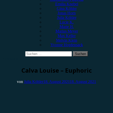
Emilia Knebel
Gina Köhler
Jonas Horn
Julia Köhler
Lucie K.
Marie H.
Marius Meyer
Max Keller
Melvin Klein
Yvonne Hopfensack
Suchen
nach:
Rezension
Calva Louise – Euphoric
von
Julia Köhler
18. August 2021
18. August 2021