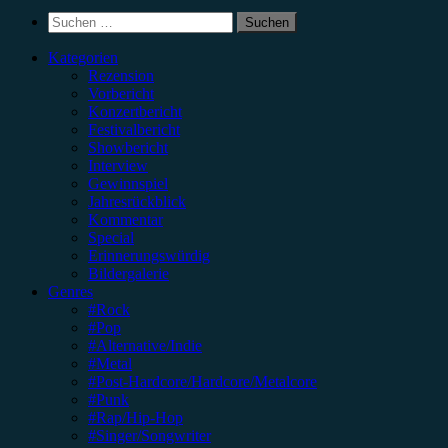
Suchen
nach:
Kategorien
Rezension
Vorbericht
Konzertbericht
Festivalbericht
Showbericht
Interview
Gewinnspiel
Jahresrückblick
Kommentar
Special
Erinnerungswürdig
Bildergalerie
Genres
#Rock
#Pop
#Alternative/Indie
#Metal
#Post-Hardcore/Hardcore/Metalcore
#Punk
#Rap/Hip-Hop
#Singer/Songwriter