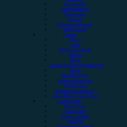
Gewinnspiel
Jahresrückblick
Kommentar
Special
Erinnerungswürdig
Bildergalerie
Genres
#Rock
#Pop
#Alternative/Indie
#Metal
#Post-
Hardcore/Hardcore/Metalcore
#Punk
#Rap/Hip-Hop
#Singer/Songwriter
#Electronica
#Soundtrack/Musical
#Jazz/Blues/Gospel/Soul
Autor*innen
Unser Team
Alina Hasky
Andrea Holstein
Anna W.
Christopher Filipecki