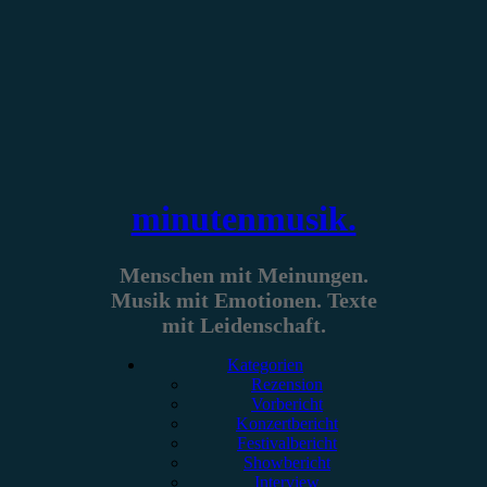
Zum
Inhalt
springen
minutenmusik.
Menschen mit Meinungen.
Musik mit Emotionen. Texte
mit Leidenschaft.
Kategorien
Rezension
Vorbericht
Konzertbericht
Festivalbericht
Showbericht
Interview