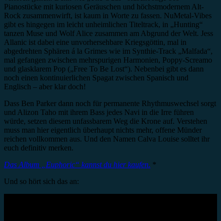
Pianostücke mit kuriosen Geräuschen und höchstmodernem Alt-
Rock zusammenwirft, ist kaum in Worte zu fassen. NuMetal-Vibes
gibt es hingegen im leicht unheimlichen Titeltrack, in „Hunting“
tanzen Muse und Wolf Alice zusammen am Abgrund der Welt. Jess
Allanic ist dabei eine unvorhersehbare Kriegsgöttin, mal in
abgedrehten Sphären á la Grimes wie im Synthie-Track „Malfada“,
mal gefangen zwischen mehrspurigen Harmonien, Poppy-Screamo
und glasklarem Pop („Free To Be Lost“). Nebenbei gibt es dann
noch einen kontinuierlichen Spagat zwischen Spanisch und
Englisch – aber klar doch!
Dass Ben Parker dann noch für permanente Rhythmuswechsel sorgt
und Alizon Taho mit ihrem Bass jedes Navi in die Irre führen
würde, setzen diesem unfassbarem Weg die Krone auf. Verstehen
muss man hier eigentlich überhaupt nichts mehr, offene Münder
reichen vollkommen aus. Und den Namen Calva Louise solltet ihr
euch definitiv merken.
Das Album „Euphoric“ kannst du hier kaufen.
*
Und so hört sich das an: