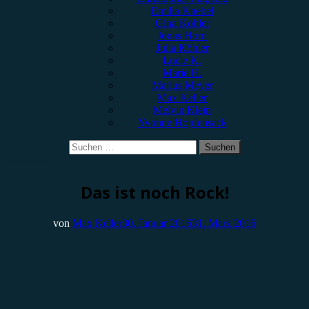
Emilia Knebel
Gina Köhler
Jonas Horn
Julia Köhler
Lucie K.
Marie H.
Marius Meyer
Max Keller
Melvin Klein
Yvonne Hopfensack
Suchen
nach:
Rezension
Das ist noch Rock!
von
Max Keller
30. Januar 2016
31. März 2016