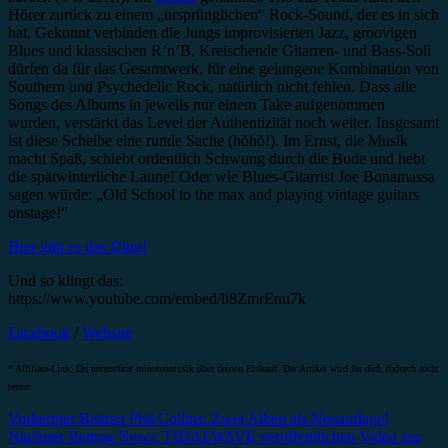
Hörer zurück zu einem „ursprünglichen“ Rock-Sound, der es in sich
hat. Gekonnt verbinden die Jungs improvisierten Jazz, groovigen
Blues und klassischen R’n’B. Kreischende Gitarren- und Bass-Soli
dürfen da für das Gesamtwerk, für eine gelungene Kombination von
Southern und Psychedelic Rock, natürlich nicht fehlen. Dass alle
Songs des Albums in jeweils nur einem Take aufgenommen
wurden, verstärkt das Level der Authentizität noch weiter. Insgesamt
ist diese Scheibe eine runde Sache (höhö!). Im Ernst, die Musik
macht Spaß, schiebt ordentlich Schwung durch die Bude und hebt
die spätwinterliche Laune! Oder wie Blues-Gitarrist Joe Bonamassa
sagen würde: „Old School to the max and playing vintage guitars
onstage!“
Hier gibt es das Ding!
Und so klingt das:
https://www.youtube.com/embed/li8ZmrEnu7k
Facebook
/
Website
* Affiliate-Link: Du unterstützt minutenmusik über deinen Einkauf. Der Artikel wird für dich dadurch nicht
teurer.
Beitragsnavigation
Vorheriger Beitrag
Phil Collins: Zwei Alben als Neuauflage!
Nächster Beitrag
News: TIDALWAVE veröffentlichen Video zur