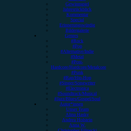
Gewinnspiel
Jahresrückblick
Kommentar
Special
Erinnerungswürdig
Bildergalerie
Genres
#Rock
#Pop
#Alternative/Indie
#Metal
#Post-
Hardcore/Hardcore/Metalcore
#Punk
#Rap/Hip-Hop
#Singer/Songwriter
#Electronica
#Soundtrack/Musical
#Jazz/Blues/Gospel/Soul
Autor*innen
Unser Team
Alina Hasky
Andrea Holstein
Anna W.
Christopher Filipecki