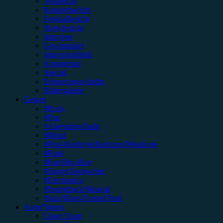
Vorbericht
Konzertbericht
Festivalbericht
Showbericht
Interview
Gewinnspiel
Jahresrückblick
Kommentar
Special
Erinnerungswürdig
Bildergalerie
Genres
#Rock
#Pop
#Alternative/Indie
#Metal
#Post-Hardcore/Hardcore/Metalcore
#Punk
#Rap/Hip-Hop
#Singer/Songwriter
#Electronica
#Soundtrack/Musical
#Jazz/Blues/Gospel/Soul
Autor*innen
Unser Team