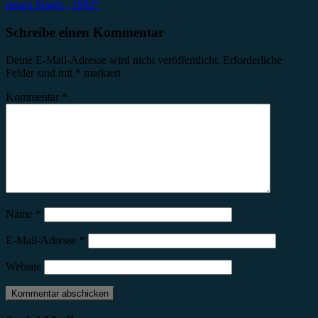
neuen Single „1992“
Schreibe einen Kommentar
Deine E-Mail-Adresse wird nicht veröffentlicht.
Erforderliche
Felder sind mit
*
markiert
Kommentar
*
Name
*
E-Mail-Adresse
*
Website