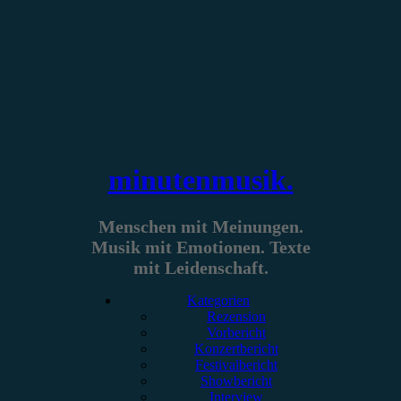
Zum
Inhalt
springen
minutenmusik.
Menschen mit Meinungen.
Musik mit Emotionen. Texte
mit Leidenschaft.
Kategorien
Rezension
Vorbericht
Konzertbericht
Festivalbericht
Showbericht
Interview