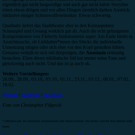
eigentlich gar nicht langweilige und auch gar nicht kühle Storyline
einen etwas drögen und vor allen Dingen ziemlich darken Anstrich,
inklusive einiger Schusswaffeneinsätze. Etwas schwierig.
Qualitativ liefert das Stadttheater aber in den Kernaspekten
Schauspiel und Gesang wirklich gut ab. Auch die echt gelungenen
Kompositionen von
Flaherty
funktionieren super. Am Ende bleibt es
Ansichtssache, ob Liebhaber*innen des Stücks die individuelle
Umsetzung mögen oder sich eher vor den Kopf gestoßen fühlen.
Genauso verhält es sich mit denjenigen, die
Anastasia
erstmalig
besuchen. Eben dieser nihilistische Stil hat immer seine Fans und
gleichzeitig auch nicht. Und das ist ja auch ok.
Weitere Vorstellungen:
26.09., 28.09., 03.10., 05.10., 01.11., 23.11., 03.12., 08.01., 07.02.,
18.02.
Website
/
Facebook
/
Instagram
Foto von Christopher Filipecki
* Affiliate-Link: Du unterstützt minutenmusik über deinen Einkauf. Der Artikel wird für dich dadurch nicht
teurer.