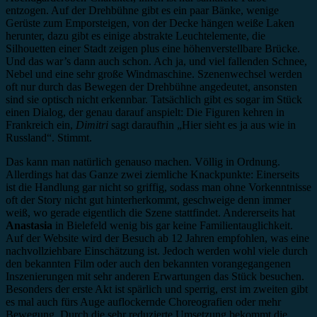
entzogen. Auf der Drehbühne gibt es ein paar Bänke, wenige
Gerüste zum Emporsteigen, von der Decke hängen weiße Laken
herunter, dazu gibt es einige abstrakte Leuchtelemente, die
Silhouetten einer Stadt zeigen plus eine höhenverstellbare Brücke.
Und das war’s dann auch schon. Ach ja, und viel fallenden Schnee,
Nebel und eine sehr große Windmaschine. Szenenwechsel werden
oft nur durch das Bewegen der Drehbühne angedeutet, ansonsten
sind sie optisch nicht erkennbar. Tatsächlich gibt es sogar im Stück
einen Dialog, der genau darauf anspielt: Die Figuren kehren in
Frankreich ein,
Dimitri
sagt daraufhin „Hier sieht es ja aus wie in
Russland“. Stimmt.
Das kann man natürlich genauso machen. Völlig in Ordnung.
Allerdings hat das Ganze zwei ziemliche Knackpunkte: Einerseits
ist die Handlung gar nicht so griffig, sodass man ohne Vorkenntnisse
oft der Story nicht gut hinterherkommt, geschweige denn immer
weiß, wo gerade eigentlich die Szene stattfindet. Andererseits hat
Anastasia
in Bielefeld wenig bis gar keine Familientauglichkeit.
Auf der Website wird der Besuch ab 12 Jahren empfohlen, was eine
nachvollziehbare Einschätzung ist. Jedoch werden wohl viele durch
den bekannten Film oder auch den bekannten vorangegangenen
Inszenierungen mit sehr anderen Erwartungen das Stück besuchen.
Besonders der erste Akt ist spärlich und sperrig, erst im zweiten gibt
es mal auch fürs Auge auflockernde Choreografien oder mehr
Bewegung. Durch die sehr reduzierte Umsetzung bekommt die