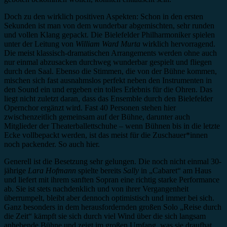
Doch zu den wirklich positiven Aspekten: Schon in den ersten
Sekunden ist man von dem wunderbar abgemischten, sehr runden
und vollen Klang gepackt. Die Bielefelder Philharmoniker spielen
unter der Leitung von
William Ward Murta
wirklich hervorragend.
Die meist klassisch-dramatischen Arrangements werden ohne auch
nur einmal abzusacken durchweg wunderbar gespielt und fliegen
durch den Saal. Ebenso die Stimmen, die von der Bühne kommen,
mischen sich fast ausnahmslos perfekt neben den Instrumenten in
den Sound ein und ergeben ein tolles Erlebnis für die Ohren. Das
liegt nicht zuletzt daran, dass das Ensemble durch den Bielefelder
Opernchor ergänzt wird. Fast 40 Personen stehen hier
zwischenzeitlich gemeinsam auf der Bühne, darunter auch
Mitglieder der Theaterballettschuhe – wenn Bühnen bis in die letzte
Ecke vollbepackt werden, ist das meist für die Zuschauer*innen
noch packender. So auch hier.
Generell ist die Besetzung sehr gelungen. Die noch nicht einmal 30-
jährige
Lara Hofmann
spielte bereits
Sally
in „Cabaret“ am Haus
und liefert mit ihrem sanften Sopran eine richtig starke Performance
ab. Sie ist stets nachdenklich und von ihrer Vergangenheit
überrumpelt, bleibt aber dennoch optimistisch und immer bei sich.
Ganz besonders in dem herausfordernden großen Solo „Reise durch
die Zeit“ kämpft sie sich durch viel Wind über die sich langsam
anhebende Bühne und zeigt im großen Umfang, was sie draufhat.