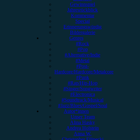
Gewinnspiel
Jahresrückblick
Kommentar
Special
Erinnerungswürdig
Bildergalerie
Genres
#Rock
#Pop
#Alternative/Indie
#Metal
#Post-
Hardcore/Hardcore/Metalcore
#Punk
#Rap/Hip-Hop
#Singer/Songwriter
#Electronica
#Soundtrack/Musical
#Jazz/Blues/Gospel/Soul
Autor*innen
Unser Team
Alina Hasky
Andrea Holstein
Anna W.
Christopher Filipecki