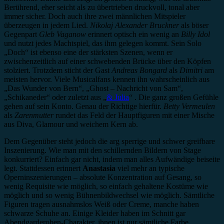
Berührend, eher seicht als zu übertrieben druckvoll, tonal aber
immer sicher. Doch auch ihre zwei männlichen Mitspieler
überzeugen in jedem Lied.
Nikolaj Alexander Bruckner
als böser
Gegenpart
Gleb Vaganow
erinnert optisch ein wenig an
Billy Idol
und nutzt jedes Machtspiel, das ihm gelegen kommt. Sein Solo
„Doch“ ist ebenso eine der stärksten Szenen, wenn er
zwischenzeitlich auf einer schwebenden Brücke über den Köpfen
stolziert. Trotzdem sticht der Gast
Andreas Bongard
als
Dimitri
am
meisten hervor. Viele Musicalfans kennen ihn wahrscheinlich aus
„Das Wunder von Bern“, „Ghost – Nachricht von Sam“,
„Schikaneder“ oder zuletzt aus „
& Julia
“ . Die ganz großen Gefühle
gehen auf sein Konto. Genau der Richtige hierfür.
Betty Vermeulen
als
Zarenmutter
rundet das Feld der Hauptfiguren mit einer Mische
aus Diva, Glamour und weichem Kern ab.
Dem Gegenüber steht jedoch die arg sperrige und schwer greifbare
Inszenierung. Wie man mit den schillernden Bildern von Stage
konkurriert? Einfach gar nicht, indem man alles Aufwändige beiseite
legt. Stattdessen erinnert
Anastasia
viel mehr an typische
Operninszenierungen – absolute Konzentration auf Gesang, so
wenig Requisite wie möglich, so einfach gehaltene Kostüme wie
möglich und so wenig Bühnenbildwechsel wie möglich. Sämtliche
Figuren tragen ausnahmslos Weiß oder Creme, manche haben
schwarze Schuhe an. Einige Kleider haben im Schnitt gar
Abendgarderoben-Charakter, ihnen ist nur sämtliche Farbe