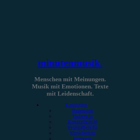
Zum
Inhalt
springen
minutenmusik.
Menschen mit Meinungen.
Musik mit Emotionen. Texte
mit Leidenschaft.
Kategorien
Rezension
Vorbericht
Konzertbericht
Festivalbericht
Showbericht
Interview