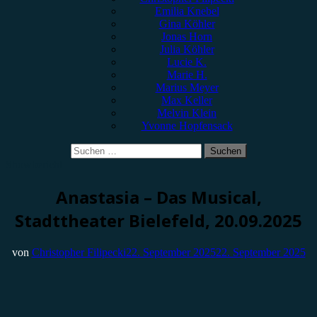
Emilia Knebel
Gina Köhler
Jonas Horn
Julia Köhler
Lucie K.
Marie H.
Marius Meyer
Max Keller
Melvin Klein
Yvonne Hopfensack
Suchen
nach:
Showbericht
Anastasia – Das Musical,
Stadttheater Bielefeld, 20.09.2025
von
Christopher Filipecki
22. September 2025
22. September 2025