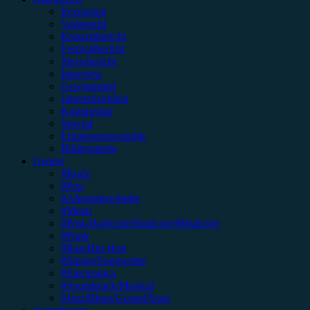
Rezension
Vorbericht
Konzertbericht
Festivalbericht
Showbericht
Interview
Gewinnspiel
Jahresrückblick
Kommentar
Special
Erinnerungswürdig
Bildergalerie
Genres
#Rock
#Pop
#Alternative/Indie
#Metal
#Post-Hardcore/Hardcore/Metalcore
#Punk
#Rap/Hip-Hop
#Singer/Songwriter
#Electronica
#Soundtrack/Musical
#Jazz/Blues/Gospel/Soul