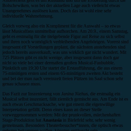
Andererseits geht es um Russland und um die Eroberung durch die
Bolschewiken, was bei der aktuellen Lage auch vielleicht etwas
Unangenehmes auslösen kann. Doch das ist wohl eine sehr
individuelle Wahrnehmung.
Gleich vorweg also ein Kompliment für die Auswahl – so etwas
lässt Musicalfans unmittelbar aufhorchen. Am 20.9., einem Samstag,
geht es erstmalig für die titelgebende Figur auf Reise zu sich selbst
und ihren noch womöglich verbleibenden Angehörigen. Vorerst sind
insgesamt elf Vorstellungen geplant, die nächsten anstehenden sind
jedoch bereits ausverkauft, was uns wirklich gar nicht wundert. Mit
725 Plätzen gibt es nicht wenige, aber insgesamt dann doch gar
nicht so viele bei einer dermaßen großen Musical-Fanbubble.
Pünktlich um 19:30 Uhr startet die Erstaufführung, die aus einem
75-minütigen ersten und einem 65-minütigen zweiten Akt besteht
und bei der man nach vereinzelt freien Plätzen im Saal schon sehr
genau schauen muss.
Das Fazit zur Inszenierung von
Janina Niehus
, die erstmalig ein
Musical selbst inszeniert, fällt ziemlich gemischt aus. Am Ende ist es
auch etwas Geschmacksache, wie gut einem die eigenwillige
Interpretation gefällt. Denn eines kann an dieser Stelle
vorweggenommen werden: Mit der prunkvollen, märchenhaften
Stage-Produktion hat
Anastasia
in Bielefeld sehr, sehr wenig
gemeinsam. Besonders Theaterbesucher*innen, die optisch etwas
geboten bekommen wollen, könnten enttäuscht sein.