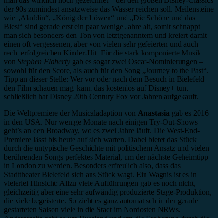
man das wirklich noch gezeichnet – der den großen Disney-Classics
der 90s zumindest ansatzweise das Wasser reichen soll. Meilensteine
wie „Aladdin“, „König der Löwen“ und „Die Schöne und das
Biest“ sind gerade erst ein paar wenige Jahre alt, somit schnappt
man sich besonders den Ton von letztgenanntem und kreiert damit
einen oft vergessenen, aber von vielen sehr gefeierten und auch
recht erfolgreichen Kinder-Hit. Für die stark komponierte Musik
von
Stephen Flaherty
gab es sogar zwei Oscar-Nominierungen –
sowohl für den Score, als auch für den Song „Journey to the Past“.
Tipp an dieser Stelle: Wer vor oder nach dem Besuch in Bielefeld
den Film schauen mag, kann das kostenlos auf Disney+ tun,
schließlich hat Disney 20th Century Fox vor Jahren aufgekauft.
Die Weltpremiere der Musicaladaption von
Anastasia
gab es 2016
in den USA. Nur wenige Monate nach einigen Try-Out-Shows
geht’s an den Broadway, wo es zwei Jahre läuft. Die West-End-
Premiere lässt bis heute auf sich warten. Dabei bietet das Stück
durch die untypische Geschichte mit politischem Ansatz und vielen
berührenden Songs perfektes Material, um der nächste Geheimtipp
in London zu werden. Besonders erfreulich also, dass das
Stadttheater Bielefeld sich ans Stück wagt. Ein Wagnis ist es in
vielerlei Hinsicht: Allzu viele Aufführungen gab es noch nicht,
gleichzeitig aber eine sehr aufwändig produzierte Stage-Produktion,
die viele begeisterte. So zieht es ganz automatisch in der gerade
gestarteten Saison viele in die Stadt im Nordosten NRWs.