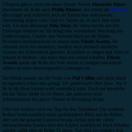
Übrigens gibt es nicht nur einen Tarzan: Neben
Alexander Klaws
übernimmt die Rolle auch
Phillip Büttner
, der zuletzt als
Hercules
überzeugte und sicherlich auch als Tarzan eine sehenswerte
Darstellung zeigen wird. Und wo Tarzan ist, ist auch Jane nicht
weit. Als Jane überzeugt
Abla Aloui
, die vielen bereits aus
Die
Eiskönigin
bekannt ist. Sie bringt eine wunderbare Mischung aus
Entdeckergeist, Charme und Verletzlichkeit auf die Bühne.
Besonders beeindruckend ist einmal mehr
Elindo Avastia
, der
offenbar nicht nur stimmlich, sondern auch physisch sämtliche
Gesetze der Schwerkraft ignoriert. Kopfüber zu singen und dabei so
präsent zu bleiben – das muss man erst einmal schaffen.
Elindo
Avastia
spielte die Rolle des Terk bereits in Stuttgart und knüpft
nahtlos an seine herausragenden Leistungen an.
Die Musik stammt aus der Feder von
Phil Collins
und allein damit
ist eigentlich schon alles gesagt.
Dir gehört mein Herz
(bzw.
You’ll
Be in My Heart
) kennt wohl vermutlich jeder. Doch der heimliche
Hit der Show bleibt
So ein Mann
, das spätestens beim
Schlussapplaus das ganze Theater in Bewegung bringt.
Und zum Schluss noch ein Tipp für den Ticketkauf: Die vorderen
Reihen bieten natürlich einen spektakulären Blick auf die Bühne,
aber wer die gesamte Lianenschwung-Action und die vielen
überraschenden Szenen über den Köpfen wirklich im Blick behalten
möchte, sollte eher ab Reihe 15 sitzen. Von dort aus entfaltet sich