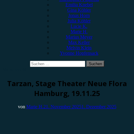
Emilia Knebel
Gina Köhler
Jonas Horn
Julia Köhler
Lucie K.
Marie H.
Marius Meyer
Max Keller
Melvin Klein
Yvonne Hopfensack
Suchen
nach:
Showbericht
Tarzan, Stage Theater Neue Flora
Hamburg, 19.11.25
von
Marie H.
21. November 2025
1. Dezember 2025