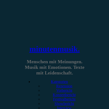
Zum
Inhalt
springen
minutenmusik.
Menschen mit Meinungen.
Musik mit Emotionen. Texte
mit Leidenschaft.
Kategorien
Rezension
Vorbericht
Konzertbericht
Festivalbericht
Showbericht
Interview