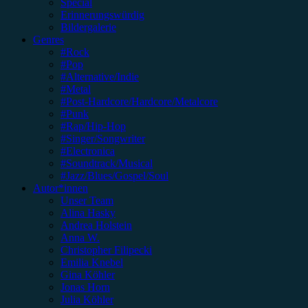
Special
Erinnerungswürdig
Bildergalerie
Genres
#Rock
#Pop
#Alternative/Indie
#Metal
#Post-Hardcore/Hardcore/Metalcore
#Punk
#Rap/Hip-Hop
#Singer/Songwriter
#Electronica
#Soundtrack/Musical
#Jazz/Blues/Gospel/Soul
Autor*innen
Unser Team
Alina Hasky
Andrea Holstein
Anna W.
Christopher Filipecki
Emilia Knebel
Gina Köhler
Jonas Horn
Julia Köhler