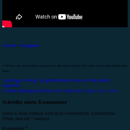
Website
/
Instagram
* Affiliate-Link: Du unterstützt minutenmusik über deinen Einkauf. Der Artikel wird für dich dadurch nicht
teurer.
Beitragsnavigation
Vorheriger Beitrag
Die größte Blond-Show ever im Kölner
Palladium
Nächster Beitrag
Yaenniver, Live Music Hall Köln, 20.11.2025
Schreibe einen Kommentar
Deine E-Mail-Adresse wird nicht veröffentlicht.
Erforderliche
Felder sind mit
*
markiert
Kommentar
*