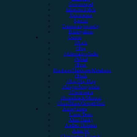
Gewinnspiel
Jahresrückblick
Kommentar
Special
Erinnerungswürdig
Bildergalerie
Genres
#Rock
#Pop
#Alternative/Indie
#Metal
#Post-
Hardcore/Hardcore/Metalcore
#Punk
#Rap/Hip-Hop
#Singer/Songwriter
#Electronica
#Soundtrack/Musical
#Jazz/Blues/Gospel/Soul
Autor*innen
Unser Team
Alina Hasky
Andrea Holstein
Anna W.
Christopher Filipecki