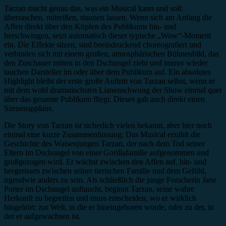
Tarzan macht genau das, was ein Musical kann und soll:
überraschen, mitreißen, staunen lassen. Wenn sich am Anfang die
Affen direkt über den Köpfen des Publikums hin- und
herschwingen, setzt automatisch dieser typische „Wow“-Moment
ein. Die Effekte sitzen, sind beeindruckend choreografiert und
verbinden sich mit einem großen, atmosphärischen Bühnenbild, das
den Zuschauer mitten in den Dschungel zieht und immer wieder
tauchen Darsteller im oder über dem Publikum auf. Ein absolutes
Highlight bleibt der erste große Auftritt von Tarzan selbst, wenn er
mit dem wohl dramatischsten Lianenschwung der Show einmal quer
über das gesamte Publikum fliegt. Dieses gab auch direkt einen
Szenenapplaus.
Die Story von Tarzan ist sicherlich vielen bekannt, aber hier noch
einmal eine kurze Zusammenfassung: Das Musical erzählt die
Geschichte des Waisenjungen Tarzan, der nach dem Tod seiner
Eltern im Dschungel von einer Gorillafamilie aufgenommen und
großgezogen wird. Er wächst zwischen den Affen auf, hin- und
hergerissen zwischen seiner tierischen Familie und dem Gefühl,
irgendwie anders zu sein. Als schließlich die junge Forscherin Jane
Porter im Dschungel auftaucht, beginnt Tarzan, seine wahre
Herkunft zu begreifen und muss entscheiden, wo er wirklich
hingehört: zur Welt, in die er hineingeboren wurde, oder zu der, in
der er aufgewachsen ist.