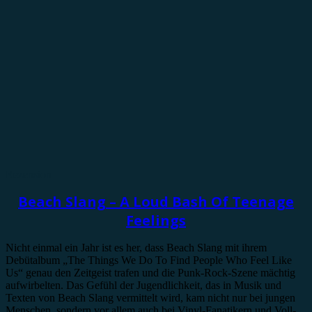
Rezension
Beach Slang – A Loud Bash Of Teenage
Feelings
Nicht einmal ein Jahr ist es her, dass Beach Slang mit ihrem
Debütalbum „The Things We Do To Find People Who Feel Like
Us“ genau den Zeitgeist trafen und die Punk-Rock-Szene mächtig
aufwirbelten. Das Gefühl der Jugendlichkeit, das in Musik und
Texten von Beach Slang vermittelt wird, kam nicht nur bei jungen
Menschen, sondern vor allem auch bei Vinyl-Fanatikern und Voll-