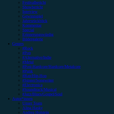
Festivalbericht
Showbericht
Interview
Gewinnspiel
Jahresrückblick
Kommentar
Special
Erinnerungswürdig
Bildergalerie
Genres
#Rock
#Pop
#Alternative/Indie
#Metal
#Post-Hardcore/Hardcore/Metalcore
#Punk
#Rap/Hip-Hop
#Singer/Songwriter
#Electronica
#Soundtrack/Musical
#Jazz/Blues/Gospel/Soul
Autor*innen
Unser Team
Alina Hasky
Andrea Holstein