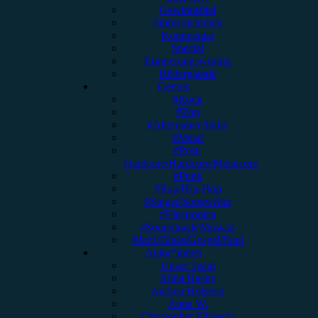
Gewinnspiel
Jahresrückblick
Kommentar
Special
Erinnerungswürdig
Bildergalerie
Genres
#Rock
#Pop
#Alternative/Indie
#Metal
#Post-
Hardcore/Hardcore/Metalcore
#Punk
#Rap/Hip-Hop
#Singer/Songwriter
#Electronica
#Soundtrack/Musical
#Jazz/Blues/Gospel/Soul
Autor*innen
Unser Team
Alina Hasky
Andrea Holstein
Anna W.
Christopher Filipecki