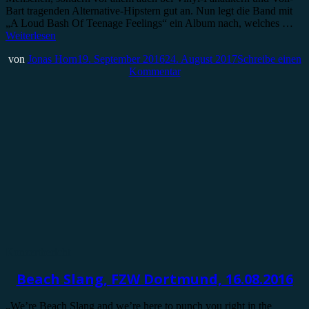
Bart tragenden Alternative-Hipstern gut an. Nun legt die Band mit
„A Loud Bash Of Teenage Feelings“ ein Album nach, welches …
Weiterlesen
von
Jonas Horn
19. September 2016
24. August 2017
Schreibe einen
Kommentar
Konzertbericht
Beach Slang, FZW Dortmund, 16.08.2016
„We’re Beach Slang and we’re here to punch you right in the