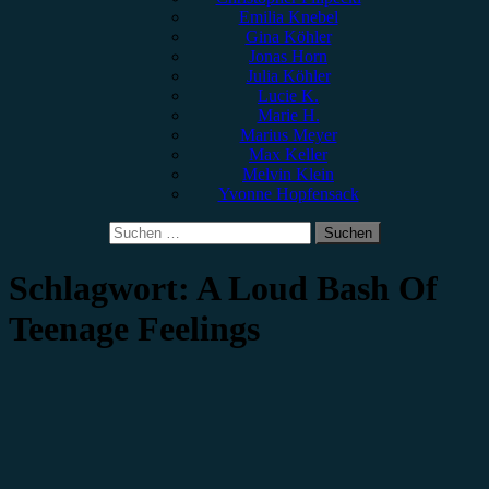
Emilia Knebel
Gina Köhler
Jonas Horn
Julia Köhler
Lucie K.
Marie H.
Marius Meyer
Max Keller
Melvin Klein
Yvonne Hopfensack
Suchen
nach:
Schlagwort:
A Loud Bash Of
Teenage Feelings