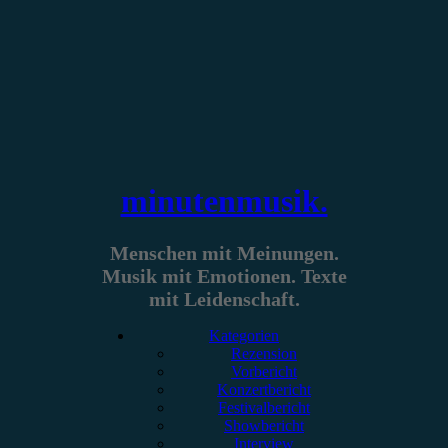
Zum
Inhalt
springen
minutenmusik.
Menschen mit Meinungen.
Musik mit Emotionen. Texte
mit Leidenschaft.
Kategorien
Rezension
Vorbericht
Konzertbericht
Festivalbericht
Showbericht
Interview