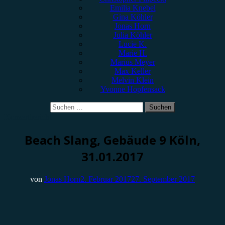
Emilia Knebel
Gina Köhler
Jonas Horn
Julia Köhler
Lucie K.
Marie H.
Marius Meyer
Max Keller
Melvin Klein
Yvonne Hopfensack
Suchen
nach:
Konzertbericht
Beach Slang, Gebäude 9 Köln,
31.01.2017
von
Jonas Horn
2. Februar 2017
27. September 2017