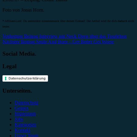
Foto von Jonas Horn.
* Affiliate-Link: Du unterstützt minutenmusik über deinen Einkauf. Der Artikel wird für dich dadurch nicht
teurer.
Beitragsnavigation
Vorheriger Beitrag
Interview mit Neck Deep über das Tourleben
Nächster Beitrag
Smile And Burn – Get Better Get Worse
Social Media.
Legal
Datenschutzerklärung
Unterseiten.
Datenschutz
Genres
Impressum
Jobs
Kategorien
Kontakt
Unser Team