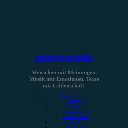
Zum
Inhalt
springen
minutenmusik.
Menschen mit Meinungen.
Musik mit Emotionen. Texte
mit Leidenschaft.
Kategorien
Rezension
Vorbericht
Konzertbericht
Festivalbericht
Showbericht
Interview