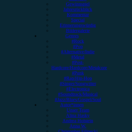
Gewinnspiel
Jahresrückblick
Kommentar
Special
Erinnerungswürdig
Bildergalerie
Genres
#Rock
#Pop
#Alternative/Indie
#Metal
#Post-
Hardcore/Hardcore/Metalcore
#Punk
#Rap/Hip-Hop
#Singer/Songwriter
#Electronica
#Soundtrack/Musical
#Jazz/Blues/Gospel/Soul
Autor*innen
Unser Team
Alina Hasky
Andrea Holstein
Anna W.
Christopher Filipecki