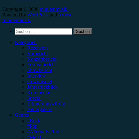
Copyright © 2026
minutenmusik.
.
Powered by
WordPress
und
Arouse
.
minutenmusik.
Suchen
nach:
Kategorien
Rezension
Vorbericht
Konzertbericht
Festivalbericht
Showbericht
Interview
Gewinnspiel
Jahresrückblick
Kommentar
Special
Erinnerungswürdig
Bildergalerie
Genres
#Rock
#Pop
#Alternative/Indie
#Metal