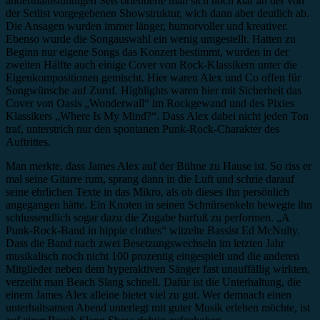
anderthalbstündigen Sets orientierte man sich noch klar an der von
der Setlist vorgegebenen Showstruktur, wich dann aber deutlich ab.
Die Ansagen wurden immer länger, humorvoller und kreativer.
Ebenso wurde die Songauswahl ein wenig umgestellt. Hatten zu
Beginn nur eigene Songs das Konzert bestimmt, wurden in der
zweiten Hälfte auch einige Cover von Rock-Klassikern unter die
Eigenkompositionen gemischt. Hier waren Alex und Co offen für
Songwünsche auf Zuruf. Highlights waren hier mit Sicherheit das
Cover von Oasis „Wonderwall“ im Rockgewand und des Pixies
Klassikers „Where Is My Mind?“. Dass Alex dabei nicht jeden Ton
traf, unterstrich nur den spontanen Punk-Rock-Charakter des
Auftrittes.
Man merkte, dass James Alex auf der Bühne zu Hause ist. So riss er
mal seine Gitarre rum, sprang dann in die Luft und schrie darauf
seine ehrlichen Texte in das Mikro, als ob dieses ihn persönlich
angegangen hätte. Ein Knoten in seinen Schnürsenkeln bewegte ihn
schlussendlich sogar dazu die Zugabe barfuß zu performen. „A
Punk-Rock-Band in hippie clothes“ witzelte Bassist Ed McNulty.
Dass die Band nach zwei Besetzungswechseln im letzten Jahr
musikalisch noch nicht 100 prozentig eingespielt und die anderen
Mitglieder neben dem hyperaktiven Sänger fast unauffällig wirkten,
verzeiht man Beach Slang schnell. Dafür ist die Unterhaltung, die
einem James Alex alleine bietet viel zu gut. Wer demnach einen
unterhaltsamen Abend unterlegt mit guter Musik erleben möchte, ist