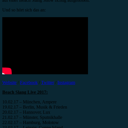
auf einer Beach Slang Show richtig aufgehoben.
Und so hört sich das an:
Website
/
Facebook
/
Twitter
/
Instagram
Beach Slang Live 2017:
10.02.17 – München, Ampere
19.02.17 – Berlin, Musik & Frieden
20.02.17 – Hannover, Lux
21.02.17 – Münster, Sputnikhalle
22.02.17 – Hamburg, Molotow
23.02.17 – Leipzig, Conne Island