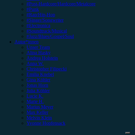
#Post-Hardcore/Hardcore/Metalcore
#Punk
#Rap/Hip-Hop
#Singer/Songwriter
#Electronica
#Soundtrack/Musical
#Jazz/Blues/Gospel/Soul
Autor*innen
Unser Team
Alina Hasky
Andrea Holstein
Anna W.
Christopher Filipecki
Emilia Knebel
Gina Köhler
Jonas Horn
Julia Köhler
Lucie K.
Marie H.
Marius Meyer
Max Keller
Melvin Klein
Yvonne Hopfensack