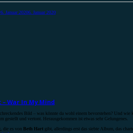
r
6. Januar 2020
6. Januar 2020
 – War In My Mind
schreckendes Bild – was könnte da wohl einem bevorstehen? Und wie k
bum gestellt und vertont. Herausgekommen ist etwas sehr Gelungenes.
g, die es von
Beth Hart
gibt, allerdings erst das siebte Album, das char