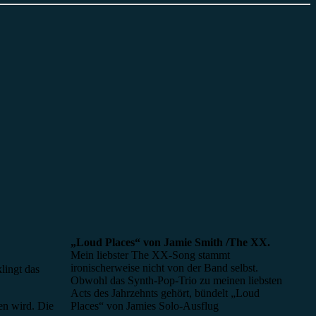
„Loud Places“ von Jamie Smith /The XX.
Mein liebster The XX-Song stammt
ironischerweise nicht von der Band selbst.
lingt das
Obwohl das Synth-Pop-Trio zu meinen liebsten
Acts des Jahrzehnts gehört, bündelt „Loud
Places“ von Jamies Solo-Ausflug
ten wird. Die