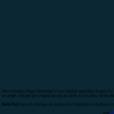
Rezension
Die wichtigste Regel überhaupt: Cover niemals legendäre Songs! Du w
du zeigst, wie gut das Original ist und du nicht. Es sei denn, du bist
B
Beth Hart
hat sich überlegt, ein ganzes
Led Zeppelin
-Coveralbum zu 
von
Ch