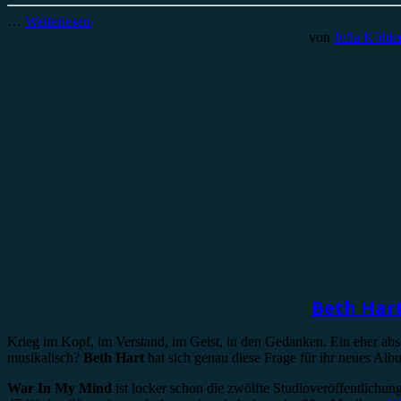
…
Weiterlesen
von
Julia Köhle
Rezension
Beth Hart
Krieg im Kopf, im Verstand, im Geist, in den Gedanken. Ein eher ab
musikalisch?
Beth Hart
hat sich genau diese Frage für ihr neues Al
War In My Mind
ist locker schon die zwölfte Studioveröffentlichun