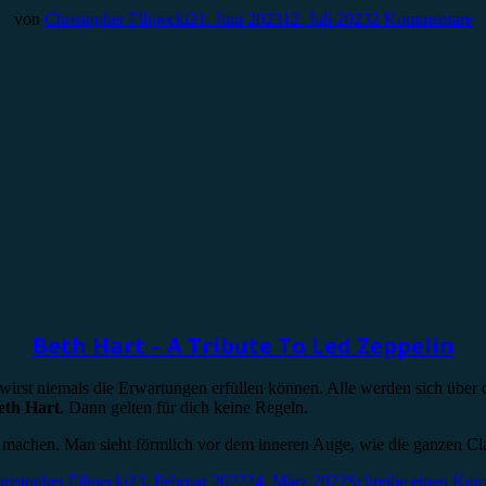
von
Christopher Filipecki
21. Juni 2023
12. Juli 2023
2 Kommentare
Beth Hart – A Tribute To Led Zeppelin
irst niemals die Erwartungen erfüllen können. Alle werden sich über 
eth Hart
. Dann gelten für dich keine Regeln.
machen. Man sieht förmlich vor dem inneren Auge, wie die ganzen C
ristopher Filipecki
23. Februar 2022
24. März 2022
Schreibe einen Ko