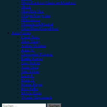
#Post-Hardcore/Hardcore/Metalcore
#Punk
#Rap/Hip-Hop
#Singer/Songwriter
#Electronica
#Soundtrack/Musical
#Jazz/Blues/Gospel/Soul
Autor*innen
Unser Team
Alina Hasky
Andrea Holstein
Anna W.
Christopher Filipecki
Emilia Knebel
Gina Köhler
Jonas Horn
Julia Köhler
Lucie K.
Marie H.
Marius Meyer
Max Keller
Melvin Klein
Yvonne Hopfensack
Suchen