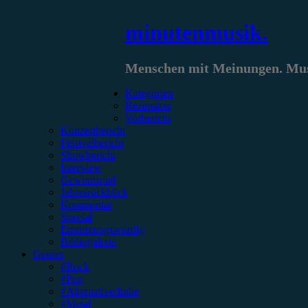
Zum
minutenmusik.
Inhalt
springen
Menschen mit Meinungen. Musi
Kategorien
Rezension
Vorbericht
Konzertbericht
Festivalbericht
Showbericht
Interview
Gewinnspiel
Jahresrückblick
Kommentar
Special
Erinnerungswürdig
Bildergalerie
Genres
#Rock
#Pop
#Alternative/Indie
#Metal