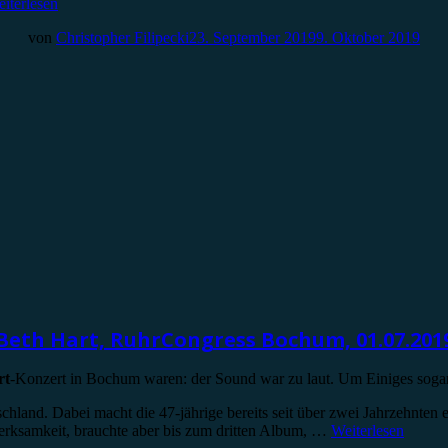
iterlesen
von
Christopher Filipecki
23. September 2019
9. Oktober 2019
Beth Hart, RuhrCongress Bochum, 01.07.201
rt
-Konzert in Bochum waren: der Sound war zu laut. Um Einiges sogar.
schland. Dabei macht die 47-jährige bereits seit über zwei Jahrzehnten
merksamkeit, brauchte aber bis zum dritten Album, …
Weiterlesen