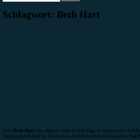
nach:
Schlagwort:
Beth Hart
Rezension
Dass
Beth Hart
eine düstere Seite in sich trägt, ist mittlerweile wo
Vergangenheit spricht. Doch dass sich hinter dem Albumnamen
You S