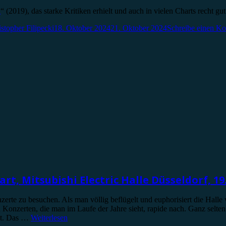
d
“ (2019), das starke Kritiken erhielt und auch in vielen Charts recht g
stopher Filipecki
18. Oktober 2024
21. Oktober 2024
Schreibe einen K
rt, Mitsubishi Electric Halle Düsseldorf, 19
nzerte zu besuchen. Als man völlig beflügelt und euphorisiert die Halle
 an Konzerten, die man im Laufe der Jahre sieht, rapide nach. Ganz selt
hlt. Das …
Weiterlesen