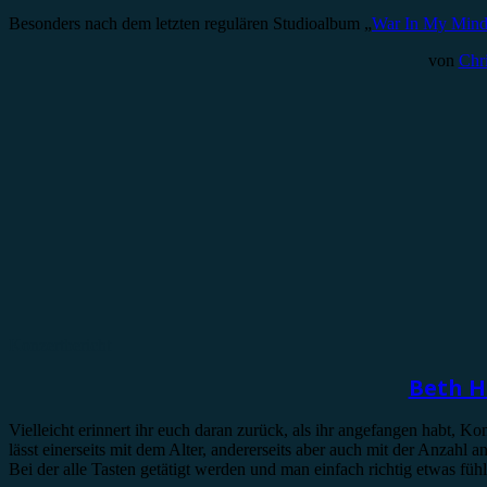
Besonders nach dem letzten regulären Studioalbum „
War In My Min
von
Chri
Konzertbericht
Beth Ha
Vielleicht erinnert ihr euch daran zurück, als ihr angefangen habt, Ko
lässt einerseits mit dem Alter, andererseits aber auch mit der Anzahl
Bei der alle Tasten getätigt werden und man einfach richtig etwas fü