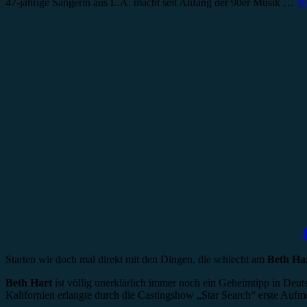
47-jährige Sängerin aus L.A. macht seit Anfang der 90er Musik …
We
Konzertbericht
Starten wir doch mal direkt mit den Dingen, die schlecht am
Beth Ha
Beth Hart
ist völlig unerklärlich immer noch ein Geheimtipp in Deut
Kalifornien erlangte durch die Castingshow „Star Search“ erste Auf