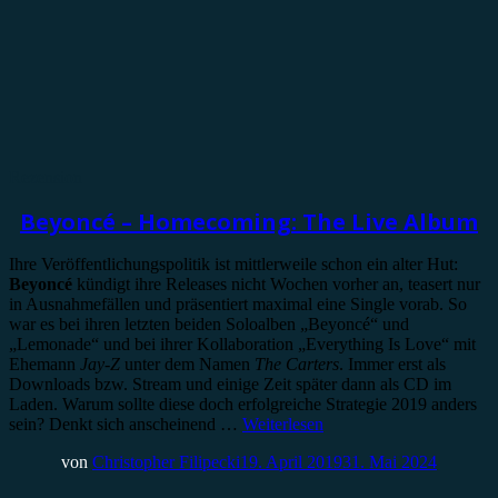
Rezension
Beyoncé – Homecoming: The Live Album
Ihre Veröffentlichungspolitik ist mittlerweile schon ein alter Hut:
Beyoncé
kündigt ihre Releases nicht Wochen vorher an, teasert nur
in Ausnahmefällen und präsentiert maximal eine Single vorab. So
war es bei ihren letzten beiden Soloalben „Beyoncé“ und
„Lemonade“ und bei ihrer Kollaboration „Everything Is Love“ mit
Ehemann
Jay-Z
unter dem Namen
The Carters
. Immer erst als
Downloads bzw. Stream und einige Zeit später dann als CD im
Laden. Warum sollte diese doch erfolgreiche Strategie 2019 anders
sein? Denkt sich anscheinend …
Weiterlesen
von
Christopher Filipecki
19. April 2019
31. Mai 2024