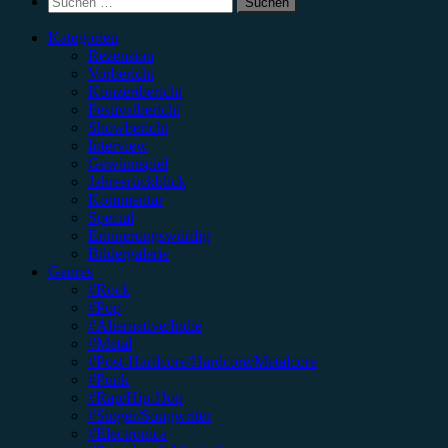
nach:
Kategorien
Rezension
Vorbericht
Konzertbericht
Festivalbericht
Showbericht
Interview
Gewinnspiel
Jahresrückblick
Kommentar
Special
Erinnerungswürdig
Bildergalerie
Genres
#Rock
#Pop
#Alternative/Indie
#Metal
#Post-Hardcore/Hardcore/Metalcore
#Punk
#Rap/Hip-Hop
#Singer/Songwriter
#Electronica