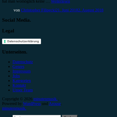
hat man womöglich keine …
Weiterlesen
von
Christopher Filipecki
21. Juni 2018
2. August 2018
Social Media.
Legal
Datenschutzerklärung
Unterseiten.
Datenschutz
Genres
Impressum
Jobs
Kategorien
Kontakt
Unser Team
Copyright © 2026
minutenmusik.
.
Powered by
WordPress
und
Arouse
.
minutenmusik.
Suchen