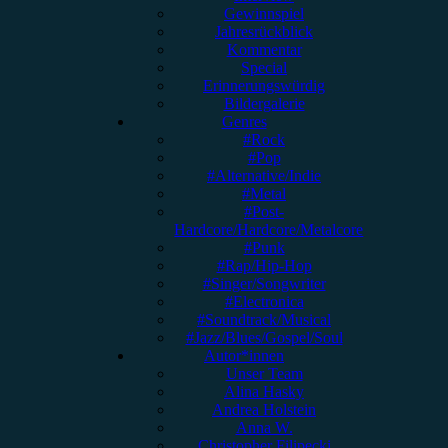
Gewinnspiel
Jahresrückblick
Kommentar
Special
Erinnerungswürdig
Bildergalerie
Genres
#Rock
#Pop
#Alternative/Indie
#Metal
#Post-
Hardcore/Hardcore/Metalcore
#Punk
#Rap/Hip-Hop
#Singer/Songwriter
#Electronica
#Soundtrack/Musical
#Jazz/Blues/Gospel/Soul
Autor*innen
Unser Team
Alina Hasky
Andrea Holstein
Anna W.
Christopher Filipecki