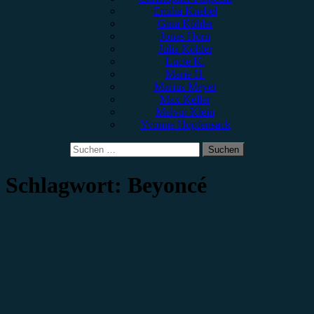
Emilia Knebel
Gina Köhler
Jonas Horn
Julia Köhler
Lucie K.
Marie H.
Marius Meyer
Max Keller
Melvin Klein
Yvonne Hopfensack
Suchen
nach:
Schlagwort:
Beyoncé