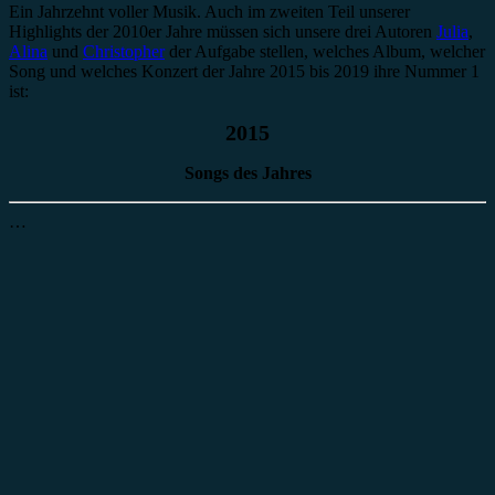
Ein Jahrzehnt voller Musik. Auch im zweiten Teil unserer
Highlights der 2010er Jahre müssen sich unsere drei Autoren
Julia
,
Alina
und
Christopher
der Aufgabe stellen, welches Album, welcher
Song und welches Konzert der Jahre 2015 bis 2019 ihre Nummer 1
ist:
2015
Songs des Jahres
…