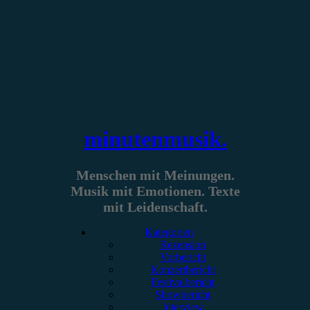
Zum
Inhalt
springen
minutenmusik.
Menschen mit Meinungen.
Musik mit Emotionen. Texte
mit Leidenschaft.
Kategorien
Rezension
Vorbericht
Konzertbericht
Festivalbericht
Showbericht
Interview