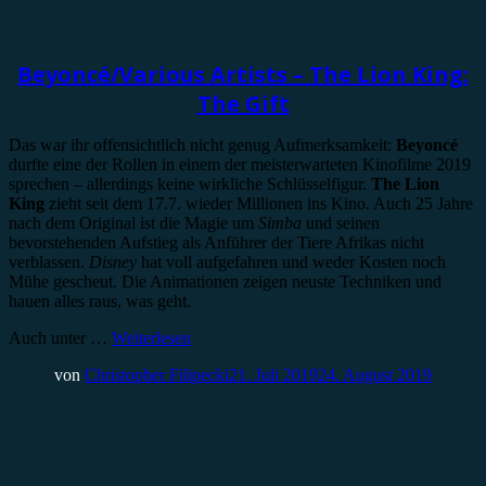
Rezension
Beyoncé/Various Artists – The Lion King:
The Gift
Das war ihr offensichtlich nicht genug Aufmerksamkeit:
Beyoncé
durfte eine der Rollen in einem der meisterwarteten Kinofilme 2019
sprechen – allerdings keine wirkliche Schlüsselfigur.
The Lion
King
zieht seit dem 17.7. wieder Millionen ins Kino. Auch 25 Jahre
nach dem Original ist die Magie um
Simba
und seinen
bevorstehenden Aufstieg als Anführer der Tiere Afrikas nicht
verblassen.
Disney
hat voll aufgefahren und weder Kosten noch
Mühe gescheut. Die Animationen zeigen neuste Techniken und
hauen alles raus, was geht.
Auch unter …
Weiterlesen
von
Christopher Filipecki
21. Juli 2019
24. August 2019