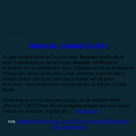
Rezension
Beyoncé – Cowboy Carter
Es gibt wirklich keinerlei Zweifel mehr:
Beyoncé
veröffentlicht
keine Sammlungen an neuen Songs,
Beyoncé
veröffentlicht
Konzepte. Sie beschäftigt sich einen Zeitraum mit einem bestimmten
Thema oder einem bestimmten Genre, erarbeitet dann mit ihrem
riesigen Team – pro Song zwei ganze Hände voll ist keine
Seltenheit – eine Interpretation und bringt das als Album auf dem
Markt.
Damit begann sie vor über zehn Jahren, als ihr selftitled Werk
„Beyoncé“ (2013) ohne Vorankündigung droppte und viele dunkle
Farben und schaurige Aspekte der …
Weiterlesen
von
Christopher Filipecki
1. April 2024
6. August 2025
Schreibe
einen Kommentar