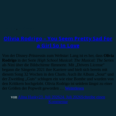
Featured
,
Rezension
Olivia Rodrigo – You Seem Pretty Sad For
a Girl So In Love
Von der Disney-Prinzessin zum Weltstar: Lang ist es her, dass
Olivia
Rodrigo
in der Serie
High School Musical: The Musical: The Series
als Nini über die Bildschirme flimmerte. Mit „Drivers License“
begann die Sängerin 2021 ihre Karriere und hielt sich bereits mit
diesem Song 32 Wochen in den Charts. Auch ihr Album „Sour“ und
der Zweitling „Guts“ schlugen ein wie eine Bombe und wurden von
den Kritikern hochgelobt. Olivia Rodrigo ist seitdem längst zu einer
der Größen der Popwelt geworden …
Weiterlesen
von
Alina Hasky
23. Juli 2026
24. Juli 2026
Schreibe einen
Kommentar