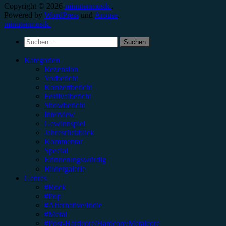
Copyright © 2026
minutenmusik.
.
Powered by
WordPress
und
Arouse
.
minutenmusik.
Suchen
nach:
Kategorien
Rezension
Vorbericht
Konzertbericht
Festivalbericht
Showbericht
Interview
Gewinnspiel
Jahresrückblick
Kommentar
Special
Erinnerungswürdig
Bildergalerie
Genres
#Rock
#Pop
#Alternative/Indie
#Metal
#Post-Hardcore/Hardcore/Metalcore