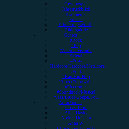
Gewinnspiel
Jahresrückblick
Kommentar
Special
Erinnerungswürdig
Bildergalerie
Genres
#Rock
#Pop
#Alternative/Indie
#Metal
#Post-
Hardcore/Hardcore/Metalcore
#Punk
#Rap/Hip-Hop
#Singer/Songwriter
#Electronica
#Soundtrack/Musical
#Jazz/Blues/Gospel/Soul
Autor*innen
Unser Team
Alina Hasky
Andrea Holstein
Anna W.
Christopher Filipecki