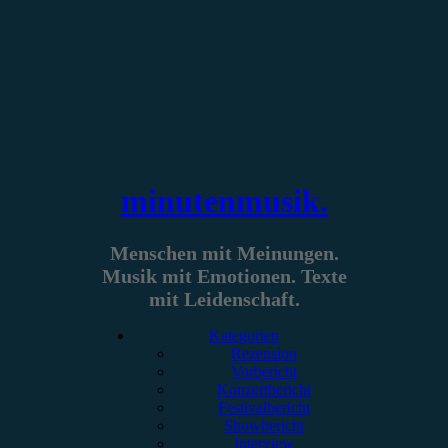
Zum
Inhalt
springen
minutenmusik.
Menschen mit Meinungen.
Musik mit Emotionen. Texte
mit Leidenschaft.
Kategorien
Rezension
Vorbericht
Konzertbericht
Festivalbericht
Showbericht
Interview