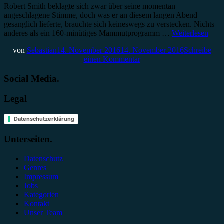
Robert Smith beklagte sich zwar über seine momentan
angeschlagene Stimme, doch was er an diesem langen Abend
gesanglich lieferte, brauchte sich keineswegs zu verstecken. Nichts
anderes als ein 160-minütiges Mammutprogramm …
Weiterlesen
von
Sebastian
14. November 2016
14. November 2016
Schreibe
einen Kommentar
Social Media.
Legal
Datenschutzerklärung
Unterseiten.
Datenschutz
Genres
Impressum
Jobs
Kategorien
Kontakt
Unser Team