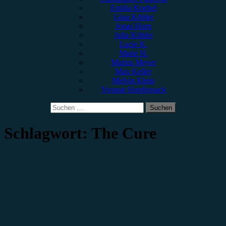
Emilia Knebel
Gina Köhler
Jonas Horn
Julia Köhler
Lucie K.
Marie H.
Marius Meyer
Max Keller
Melvin Klein
Yvonne Hopfensack
Suchen
nach:
Schlagwort:
The Cure