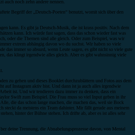
tzt auch noch zehn andere nennen.
haftete Begriff der „Deutsch-Poeten“ benutzt, womit sich über den
ngen kann. Es gibt ja Deutsch-Musik, die ist krass positiv. Nach dem
hätzen kann. Ich würde fast sagen, dass das schon wieder fast was
eich, oder die Themen sind alle gleich. Oder zum Beispiel, was wir
st immer extrem abhängig davon wo du suchst. Wir haben so viele
de das immer so absurd, wenn Leute sagen, es gibt nicht so viele gute
, das klingt irgendwie alles gleich. Aber es gibt wahnsinnig viele
t.
 Laden zu gehen und dieses Booklet durchzublättern und Fotos aus dem
 auf Instagram aktiv bist. Und dann ist ja auch alles irgendwie
Arbeit ist. Und wir tendieren dazu immer zu denken, dass ein
Taylor Swift zum Beispiel. Die Frau muss so viel Input geben in ihr
 Alle, die das schon lange machen, die machen das, weil sie Bock
ch steckt da meistens ein Team dahinter. Mir fällt gerade aus meinem
en, hinter der Bühne stehen. Ich drifte ab, aber es ist alles sehr
Über deine Trennung, die Abnabelungsprozesse davon, von Mental