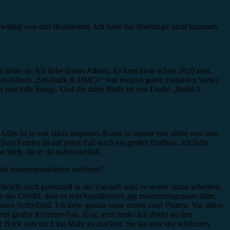
berwältigt von den Reaktionen. Ich habe das überhaupt nicht kommen
 liebe sie. Ich liebe dieses Album. Es kam zwar schon 2020 raus,
 auch das Album „Smalltalk & DMCs“ von meinen guten Freunden Varley.
n und tolle Songs. Und die dritte Platte ist von Dodie „Build A
 Alles ist ja von allem inspiriert. Kunst ist immer von allem was man
 Sam Fender ist auf jeden Fall noch ein großer Einfluss. Ich liebe
 Welt, die er da aufrechterhält.
 mal zusammenarbeiten möchtest?
elleicht auch potenziell in der Zukunft wird es weiter daran scheitern,
re das Gefühl, dass es rein hypothetisch gut zusammengepasst hätte,
inen Schreibstil. Ich liebe gerade seine ersten zwei Platten. Vor allem
 ein großer Kummer-Fan. Klar, jetzt denke ich direkt an den
tal Bock was mit Lina Maly zu machen. Sie hat eine der schönsten