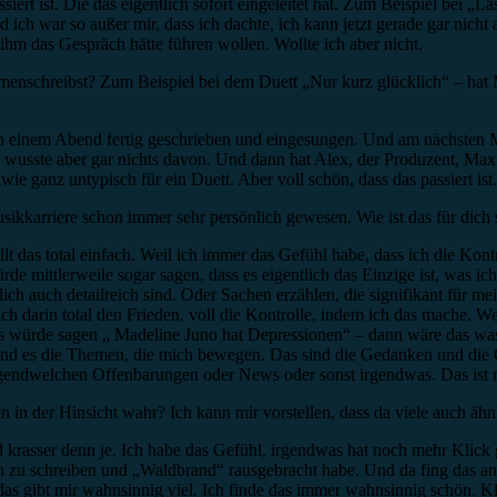
iert ist. Die das eigentlich sofort eingeleitet hat. Zum Beispiel bei „
war so außer mir, dass ich dachte, ich kann jetzt gerade gar nicht 
 ihm das Gespräch hätte führen wollen. Wollte ich aber nicht.
nschreibst? Zum Beispiel bei dem Duett „Nur kurz glücklich“ – hat Ma
 an einem Abend fertig geschrieben und eingesungen. Und am nächsten
wusste aber gar nichts davon. Und dann hat Alex, der Produzent, Max 
e ganz untypisch für ein Duett. Aber voll schön, dass das passiert ist.
ikkarriere schon immer sehr persönlich gewesen. Wie ist das für dich s
lt das total einfach. Weil ich immer das Gefühl habe, dass ich die Kon
 mittlerweile sogar sagen, dass es eigentlich das Einzige ist, was ich
lich auch detailreich sind. Oder Sachen erzählen, die signifikant für m
h darin total den Frieden, voll die Kontrolle, indem ich das mache. We
es würde sagen „ Madeline Juno hat Depressionen“ – dann wäre das w
ind es die Themen, die mich bewegen. Das sind die Gedanken und die
gendwelchen Offenbarungen oder News oder sonst irgendwas. Das ist 
en in der Hinsicht wahr? Ich kann mir vorstellen, dass da viele auch äh
d krasser denn je. Ich habe das Gefühl, irgendwas hat noch mehr Klick 
ch zu schreiben und „Waldbrand“ rausgebracht habe. Und da fing das a
s gibt mir wahnsinnig viel. Ich finde das immer wahnsinnig schön. Klar