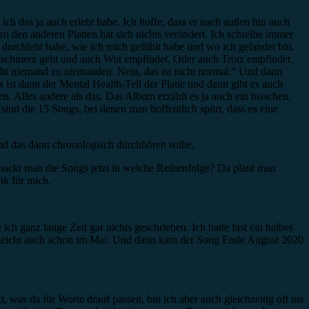
ich das ja auch erlebt habe. Ich hoffe, dass er nach außen hin auch
u den anderen Platten hat sich nichts verändert. Ich schreibe immer
ch durchlebt habe, wie ich mich gefühlt habe und wo ich gelandet bin.
zschmerz geht und auch Wut empfindet. Oder auch Trotz empfindet.
cht niemand zu niemanden. Nein, das ist nicht normal.“ Und dann
st dann der Mental Health-Teil der Platte und dann gibt es auch
sen. Alles andere als das. Das Album erzählt es ja auch ein bisschen.
 sind die 15 Songs, bei denen man hoffentlich spürt, dass es eine
nd das dann chronologisch durchhören sollte.
packt man die Songs jetzt in welche Reihenfolge? Da plant man
nk für mich.
ich ganz lange Zeit gar nichts geschrieben. Ich hatte fast ein halbes
ielleicht auch schon im Mai. Und dann kam der Song Ende August 2020
 was da für Worte drauf passen, bin ich aber auch gleichzeitig oft ins