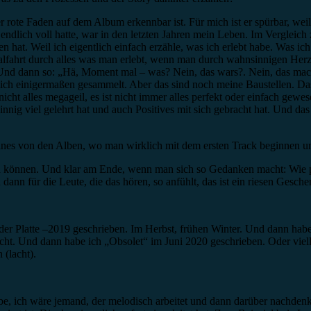
 rote Faden auf dem Album erkennbar ist. Für mich ist er spürbar, weil 
dlich voll hatte, war in den letzten Jahren mein Leben. Im Vergleich z
en hat. Weil ich eigentlich einfach erzähle, was ich erlebt habe. Was i
alfahrt durch alles was man erlebt, wenn man durch wahnsinnigen Her
“. Und dann so: „Hä, Moment mal – was? Nein, das wars?. Nein, das ma
h einigermaßen gesammelt. Aber das sind noch meine Baustellen. Das i
nicht alles megageil, es ist nicht immer alles perfekt oder einfach gewe
innig viel gelehrt hat und auch Positives mit sich gebracht hat. Und das
 eines von den Alben, wo man wirklich mit dem ersten Track beginnen u
anen können. Und klar am Ende, wenn man sich so Gedanken macht: Wie 
 dann für die Leute, die das hören, so anfühlt, das ist ein riesen Gesche
 der Platte –2019 geschrieben. Im Herbst, frühen Winter. Und dann habe 
l nicht. Und dann habe ich „Obsolet“ im Juni 2020 geschrieben. Oder v
 (lacht).
be, ich wäre jemand, der melodisch arbeitet und dann darüber nachdenkt,