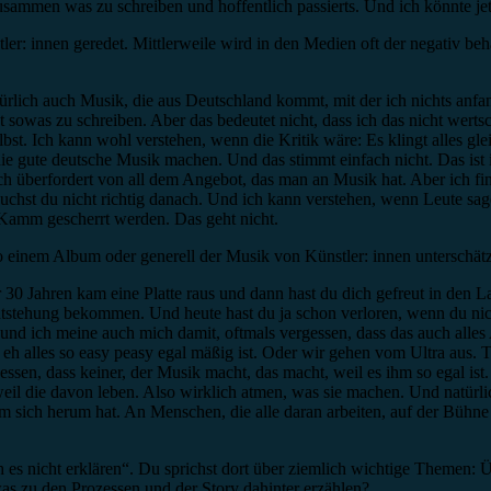
sammen was zu schreiben und hoffentlich passierts. Und ich könnte je
ler: innen geredet. Mittlerweile wird in den Medien oft der negativ be
türlich auch Musik, die aus Deutschland kommt, mit der ich nichts anfa
sowas zu schreiben. Aber das bedeutet nicht, dass ich das nicht wertsc
lbst. Ich kann wohl verstehen, wenn die Kritik wäre: Es klingt alles gl
, die gute deutsche Musik machen. Und das stimmt einfach nicht. Das i
ch überfordert von all dem Angebot, das man an Musik hat. Aber ich fin
chst du nicht richtig danach. Und ich kann verstehen, wenn Leute sagen
 Kamm gescherrt werden. Das geht nicht.
o einem Album oder generell der Musik von Künstler: innen unterschätz
r 30 Jahren kam eine Platte raus und dann hast du dich gefreut in den
tstehung bekommen. Und heute hast du ja schon verloren, wenn du nicht
und ich meine auch mich damit, oftmals vergessen, dass das auch alles 
as eh alles so easy peasy egal mäßig ist. Oder wir gehen vom Ultra aus. 
en, dass keiner, der Musik macht, das macht, weil es ihm so egal ist.
weil die davon leben. Also wirklich atmen, was sie machen. Und natürli
ich herum hat. An Menschen, die alle daran arbeiten, auf der Bühne steh
 nicht erklären“. Du sprichst dort über ziemlich wichtige Themen: 
as zu den Prozessen und der Story dahinter erzählen?