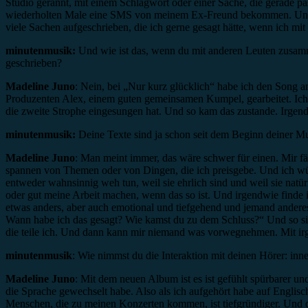
Studio gerannt, mit einem Schlagwort oder einer Sache, die gerade pass
wiederholten Male eine SMS von meinem Ex-Freund bekommen. Und ich 
viele Sachen aufgeschrieben, die ich gerne gesagt hätte, wenn ich mit
minutenmusik:
Und wie ist das, wenn du mit anderen Leuten zusamme
geschrieben?
Madeline Juno
: Nein, bei „Nur kurz glücklich“ habe ich den Song
Produzenten Alex, einem guten gemeinsamen Kumpel, gearbeitet. Ich 
die zweite Strophe eingesungen hat. Und so kam das zustande. Irgendwi
minutenmusik:
Deine Texte sind ja schon seit dem Beginn deiner Mus
Madeline Juno
: Man meint immer, das wäre schwer für einen. Mir fäl
spannen von Themen oder von Dingen, die ich preisgebe. Und ich würde
entweder wahnsinnig weh tun, weil sie ehrlich sind und weil sie natür
oder gut meine Arbeit machen, wenn das so ist. Und irgendwie finde ic
etwas anders, aber auch emotional und tiefgehend und jemand ander
Wann habe ich das gesagt? Wie kamst du zu dem Schluss?“ Und so s
die teile ich. Und dann kann mir niemand was vorwegnehmen. Mit ir
minutenmusik
: Wie nimmst du die Interaktion mit deinen Hörer: inn
Madeline Juno
: Mit dem neuen Album ist es ist gefühlt spürbarer un
die Sprache gewechselt habe. Also als ich aufgehört habe auf Englis
Menschen, die zu meinen Konzerten kommen, ist tiefgründiger. Und da