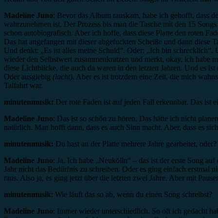
Madeline Juno
: Bevor das Album rauskam, habe ich gehofft, dass der
wahrzunehmen ist. Der Prozess bis man die Tasche mit den 15 Songs en
schon autobiografisch. Aber ich hoffe, dass diese Platte den roten Fad
Das hat angefangen mit dieser abgefuckten Scheiße und dann diese T
Und denkt: „Es ist alles meine Schuld“. Oder: „Ich bin schrecklich
wieder den Selbstwert zusammenkratzen und merkt, okay, ich habe mic
diese Lichtblicke, die auch da waren in den letzten Jahren. Und es ist 
Oder ausgiebig
(lacht)
. Aber es ist trotzdem eine Zeit, die mich wahns
Talfahrt war.
minutenmusik:
Der rote Faden ist auf jeden Fall erkennbar. Das ist
Madeline Juno
: Das ist so schön zu hören. Das hätte ich nicht pl
natürlich. Man hofft dann, dass es auch Sinn macht. Aber, dass es sich
minutenmusik:
Du hast an der Platte mehrere Jahre gearbeitet, oder?
Madeline Juno
: Ja. Ich habe „Neukölln“ – das ist der erste Song auf
Jahr nicht das Bedürfnis zu schreiben. Oder es ging einfach erstma
raus. Also ja, es ging jetzt über die letzten zwei Jahre. Aber mit Pausen
minutenmusik
: Wie läuft das so ab, wenn du einen Song schreibst?
Madeline Juno
: Immer wieder unterschiedlich. So oft ich gedacht ha