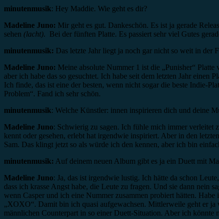
minutenmusik
: Hey Maddie. Wie geht es dir?
Madeline Juno:
Mir geht es gut. Dankeschön. Es ist ja gerade Relea
sehen
(lacht)
. Bei der fünften Platte. Es passiert sehr viel Gutes gerad
minutenmusik:
Das letzte Jahr liegt ja noch gar nicht so weit in d
Madeline Juno:
Meine absolute Nummer 1 ist die „Punisher“ Platte v
aber ich habe das so gesuchtet. Ich habe seit dem letzten Jahr einen 
Ich finde, das ist eine der besten, wenn nicht sogar die beste Indie-P
Problem“. Fand ich sehr schön.
minutenmusik
: Welche Künstler: innen inspirieren dich und deine M
Madeline Juno
: Schwierig zu sagen. Ich fühle mich immer verleitet z
kennt oder gesehen, erlebt hat irgendwie inspiriert. Aber in den letzt
Sam. Das klingt jetzt so als würde ich den kennen, aber ich bin einfac
minutenmusik:
Auf deinem neuen Album gibt es ja ein Duett mit Ma
Madeline Juno
: Ja, das ist irgendwie lustig. Ich hätte da schon Leut
dass ich krasse Angst habe, die Leute zu fragen. Und sie dann nein sa
wenn Casper und ich eine Nummer zusammen probiert hätten. Habe i
„XOXO“. Damit bin ich quasi aufgewachsen. Mittlerweile geht er ja wie
männlichen Counterpart in so einer Duett-Situation. Aber ich könnte 