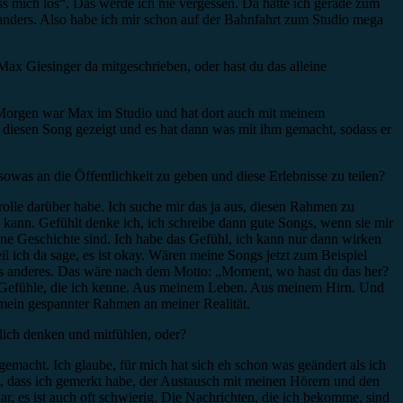
Lass mich los“. Das werde ich nie vergessen. Da hatte ich gerade zum
anders. Also habe ich mir schon auf der Bahnfahrt zum Studio mega
x Giesinger da mitgeschrieben, oder hast du das alleine
 Morgen war Max im Studio und hat dort auch mit meinem
diesen Song gezeigt und es hat dann was mit ihm gemacht, sodass er
owas an die Öffentlichkeit zu geben und diese Erlebnisse zu teilen?
trolle darüber habe. Ich suche mir das ja aus, diesen Rahmen zu
 kann. Gefühlt denke ich, ich schreibe dann gute Songs, wenn sie mir
eine Geschichte sind. Ich habe das Gefühl, ich kann nur dann wirken
il ich da sage, es ist okay. Wären meine Songs jetzt zum Beispiel
as anderes. Das wäre nach dem Motto: „Moment, wo hast du das her?
 Gefühle, die ich kenne. Aus meinem Leben. Aus meinem Hirn. Und
mein gespannter Rahmen an meiner Realität.
nlich denken und mitfühlen, oder?
gemacht. Ich glaube, für mich hat sich eh schon was geändert als ich
n, dass ich gemerkt habe, der Austausch mit meinen Hörern und den
, es ist auch oft schwierig. Die Nachrichten, die ich bekomme, sind