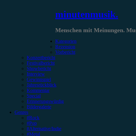
Zum
minutenmusik.
Inhalt
springen
Menschen mit Meinungen. Musi
Kategorien
Rezension
Vorbericht
Konzertbericht
Festivalbericht
Showbericht
Interview
Gewinnspiel
Jahresrückblick
Kommentar
Special
Erinnerungswürdig
Bildergalerie
Genres
#Rock
#Pop
#Alternative/Indie
#Metal