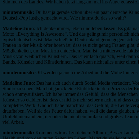
Stimmen des Landes. Wir haben jetzt langsam mal ins Auge gefasst zu
minutenmusik:
Du hast ja gerade schon über ein paar deutsche Künst
Deutsch-Pop lustig gemacht wird. Wie nimmst du das so wahr?
Madeline Juno
: Ich denke immer, leben und leben lassen. Es gibt na
Motto „Everything Is Awesome“. Und das gelingt mir persönlich nicht 
typisch deutsches ist. Man schießt in Deutschland gerne gegen sich se
Frauen in der Musik öfter hören ist, dass es nicht genug Frauen gibt
Möglichkeiten, um Musik zu entdecken. Man ist ja mittlerweile faktis
Musik von weiblichen Künstlern. Das ist einfach quatsch, weil dann su
Bands, Künstler und Künstlerinnen. Das kann nicht alles unter einen
minutenmusik:
Oft werden ja auch die Arbeit und die Mühe hinter s
Madeline Juno
: Das hat sich auch durch Social Media verändert. Vo
Studio zu sehen. Man hat ganz kleine Einblicke in den Prozess der En
schon entmystifiziert. Ich habe immer das Gefühl, dass die Menschen 
Künstler so etabliert ist, dass er nichts mehr selber macht und dass d
komplettes Werk. Und ich habe manchmal das Gefühl, die Leute vergess
draufhaben. Weil sie das Feuer dafür haben, weil die daran glauben, 
Umfeld niemand ein, der oder die nicht ein umfassend großes Team um s
viel Arbeit.
minutenmusik:
Kommen wir mal zu deinem Album „Besser kann ich es
Health und von den guten Seiten im Leben. Magst du vielleicht mal w