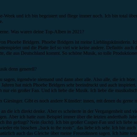
se-Week und ich bin begeistert und fliege immer noch. Ich bin total ü
e.
er Ferne. Was waren deine Top-Alben in 2021?
on Phoebe Bridgers. Phoebe Bridgers ist meine Lieblingskünstlerin. Ich
Plattenspieler und die Platte lief so viel wie keine andere. Definitiv
latte, die aus Deutschland kommt. So schöne Musik, so tolle Produktione
usik denn generell?
u sagen, irgendwie niemand und dann aber alle. Also alle, die ich höre.
en Jahren hat mich Phoebe Bridgers sehr beeindruckt und auch inspiriert.
h nur ein großer Fan. Und ich liebe die Musik. Ich liebe die musikalische
x Giesinger. Gibt es noch andere Künstler: innen, mit denen du gerne
e, an die ich direkt denke. Aber es scheiterte in der Vergangenheit und vi
gen. Aber ich hatte zum Beispiel immer über die letzten anderthalb Jah
ch ihn gefragt? Nein
(lacht)
. Ich bin großer Casper-Fan und ich liebe se
der ein bisschen „back to the roots“, das liebe ich sehr. Ich bin auch
natürlich auch das Gleiche über meine Freundinnen sagen. Ich hätte to