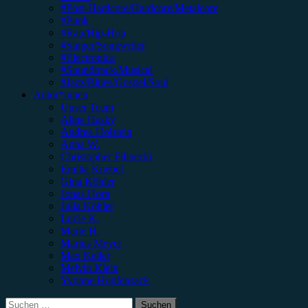
#Post-Hardcore/Hardcore/Metalcore
#Punk
#Rap/Hip-Hop
#Singer/Songwriter
#Electronica
#Soundtrack/Musical
#Jazz/Blues/Gospel/Soul
Autor*innen
Unser Team
Alina Hasky
Andrea Holstein
Anna W.
Christopher Filipecki
Emilia Knebel
Gina Köhler
Jonas Horn
Julia Köhler
Lucie K.
Marie H.
Marius Meyer
Max Keller
Melvin Klein
Yvonne Hopfensack
Suchen