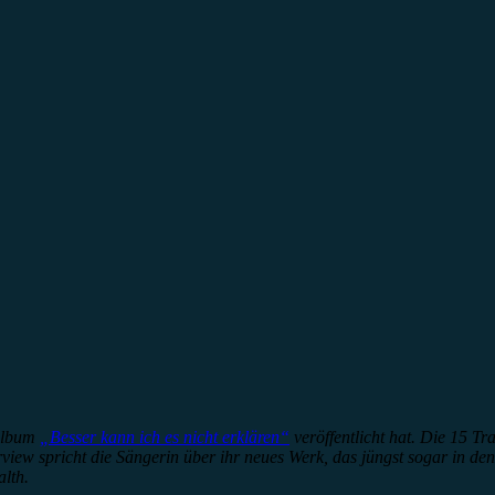
oalbum
„Besser kann ich es nicht erklären“
veröffentlicht hat. Die 15 T
erview spricht die Sängerin über ihr neues Werk, das jüngst sogar in de
lth.