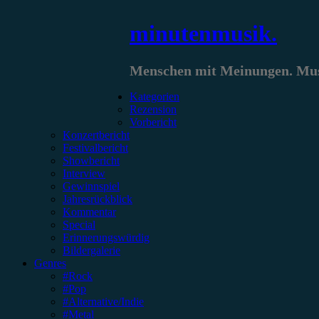
Zum
minutenmusik.
Inhalt
springen
Menschen mit Meinungen. Musi
Kategorien
Rezension
Vorbericht
Konzertbericht
Festivalbericht
Showbericht
Interview
Gewinnspiel
Jahresrückblick
Kommentar
Special
Erinnerungswürdig
Bildergalerie
Genres
#Rock
#Pop
#Alternative/Indie
#Metal