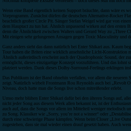
Nochmal komplette Ekstase verbreiten – doch dieses Mal mit noch me
Wenn eine Band eigentlich keinen Support bräuchte, dann wäre es wo
Vorprogramm. Zunächst dürfen die deutschen Alternative-Rocker Flas
beachtlich großer Circle Pit. Sänger Stefan Weigel wird gar von ein
dem Hauptact zu tun hat. Ähnlich unpassend wirken auf den ersten Bli
denn die Ähnlichkeit zwischen Walters und Gerard Way zu „Three Che
Mit einigen sehr gelungenen Ansagen gegen Toxic Masculinity und d
Ganz anders sieht das dann natürlich bei Enter Shikari aus. Kaum begi
Tour haben die Briten eine wirklich ansehnliche Licht-Konstruktion
Ähnlich außerirdisch erscheint auch der Quadrophonic Sound, der zu
ermöglicht, dieses einzigartige Konzept vorzuführen. Und das lohnt 
platziert werden. Dank dieses Dolby-Surround-Feelings erklingen in
Das Publikum ist der Band ohnehin verfallen, vor allem die neueren 
zeigt. Natürlich wirbelt Frontmann Rou Reynolds auch bei „Revolt 
Niveau, doch hatte man die Songs live schon mitreißender erlebt.
Umso mehr blühen Enter Shikari dafür bei den älteren Songs auf, al
nicht jeder Song aus diesem Werk allen bekannt ist, ist der Enthusias
auch auf, dass die Songs vor allem im Mittelteil weniger melodisch u
zu Song. Klassiker wie „Sorry, you’re not a winner“ oder „Destabilise
durch eine schwierige Phase kämpfen. Wenn beim Closer „Live Outsi
zugestehen, dass sie mal wieder einen drauf gesetzt haben. Auch wenn