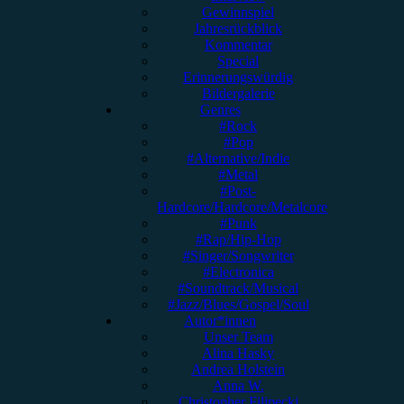
Gewinnspiel
Jahresrückblick
Kommentar
Special
Erinnerungswürdig
Bildergalerie
Genres
#Rock
#Pop
#Alternative/Indie
#Metal
#Post-
Hardcore/Hardcore/Metalcore
#Punk
#Rap/Hip-Hop
#Singer/Songwriter
#Electronica
#Soundtrack/Musical
#Jazz/Blues/Gospel/Soul
Autor*innen
Unser Team
Alina Hasky
Andrea Holstein
Anna W.
Christopher Filipecki