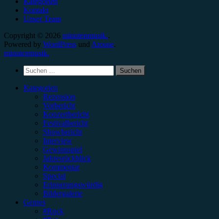
Kategorien
Kontakt
Unser Team
Copyright © 2026
minutenmusik.
.
Powered by
WordPress
und
Arouse
.
minutenmusik.
Suchen
nach:
Kategorien
Rezension
Vorbericht
Konzertbericht
Festivalbericht
Showbericht
Interview
Gewinnspiel
Jahresrückblick
Kommentar
Special
Erinnerungswürdig
Bildergalerie
Genres
#Rock