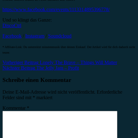
https://www.facebook.com/events/1113314895396778/
Und so klingt das Ganze:
DiscoCtrl
Facebook
/
Instagram
/
Soundcloud
* Affiliate-Link: Du unterstützt minutenmusik über deinen Einkauf. Der Artikel wird für dich dadurch nicht
teurer.
Beitragsnavigation
Vorheriger Beitrag
Lonely The Brave – Things Will Matter
Nächster Beitrag
The Jelly Jam – Profit
Schreibe einen Kommentar
Deine E-Mail-Adresse wird nicht veröffentlicht.
Erforderliche
Felder sind mit
*
markiert
Kommentar
*