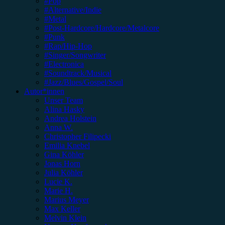
#Pop
#Alternative/Indie
#Metal
#Post-Hardcore/Hardcore/Metalcore
#Punk
#Rap/Hip-Hop
#Singer/Songwriter
#Electronica
#Soundtrack/Musical
#Jazz/Blues/Gospel/Soul
Autor*innen
Unser Team
Alina Hasky
Andrea Holstein
Anna W.
Christopher Filipecki
Emilia Knebel
Gina Köhler
Jonas Horn
Julia Köhler
Lucie K.
Marie H.
Marius Meyer
Max Keller
Melvin Klein