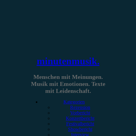
Zum
Inhalt
springen
minutenmusik.
Menschen mit Meinungen.
Musik mit Emotionen. Texte
mit Leidenschaft.
Kategorien
Rezension
Vorbericht
Konzertbericht
Festivalbericht
Showbericht
Interview