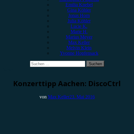
Emilia Knebel
Gina Köhler
Jonas Horn
Julia Köhler
Lucie K.
Marie H.
Marius Meyer
Max Keller
Melvin Klein
Yvonne Hopfensack
Suchen
nach:
News
Konzerttipp Aachen: DiscoCtrl
von
Max Keller
23. Mai 2016