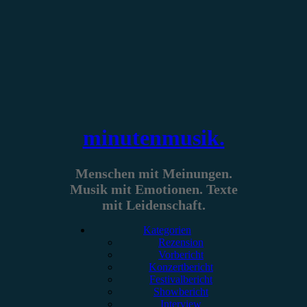
Zum
Inhalt
springen
minutenmusik.
Menschen mit Meinungen.
Musik mit Emotionen. Texte
mit Leidenschaft.
Kategorien
Rezension
Vorbericht
Konzertbericht
Festivalbericht
Showbericht
Interview