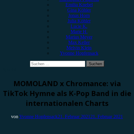
Emilia Knebel
Gina Köhler
Jonas Horn
Julia Köhler
Lucie K.
Marie H.
Marius Meyer
Max Keller
Melvin Klein
Yvonne Hopfensack
Suchen
nach:
Special
MOMOLAND x Chromance: via
TikTok Hymne als K-Pop Band in die
internationalen Charts
von
Yvonne Hopfensack
21. Februar 2021
21. Februar 2021