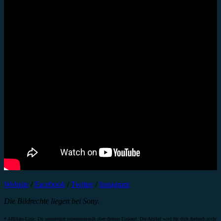
Website
/
Facebook
/
Twitter
/
Instagram
Die Bildrechte liegen bei Sony.
* Affiliate-Link: Du unterstützt minutenmusik über deinen Einkauf. Der Artikel wird für dich dadurch nicht