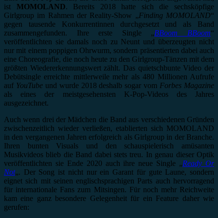
ist
MOMOLAND
. Bereits 2018 hatte sich die sechsköpfige
Girlgroup im Rahmen der Reality-Show „
Finding MOMOLAND
“
gegen tausende Konkurrentinnen durchgesetzt und als Band
zusammengefunden. Ihre erste Single
„
BBoom BBoom
“
veröffentlichten sie damals noch zu Neunt und überzeugten nicht
nur mit einem poppigen Ohrwurm, sondern präsentierten dabei auch
eine Choreografie, die noch heute zu den Girlgroup-Tänzen mit dem
größten Wiedererkennungswert zählt. Das quietschbunte
Video der
Debütsingle
erreichte mittlerweile mehr als 480 Millionen Aufrufe
auf
YouTube
und wurde 2018 deshalb sogar vom
Forbes Magazine
als eines der meistgesehensten K-Pop-Videos des Jahres
ausgezeichnet.
Auch wenn drei der Mädchen die Band aus verschiedenen Gründen
zwischenzeitlich wieder verließen, etablierten sich MOMOLAND
in den vergangenen Jahren erfolgreich als Girlgroup in der Branche.
Ihren bunten Visuals und den schauspielerisch amüsanten
Musikvideos blieb die Band dabei stets treu. In genau dieser Optik
veröffentlichten sie Ende 2020 auch ihre neue Single „
Ready Or
Not
„. Der Song ist nicht nur ein Garant für gute Laune, sondern
eignet sich mit seinen englischsprachigen Parts auch hervorragend
für internationale Fans zum Mitsingen. Für noch mehr Reichweite
kam eine ganz besondere Gelegenheit für ein Feature daher wie
gerufen: