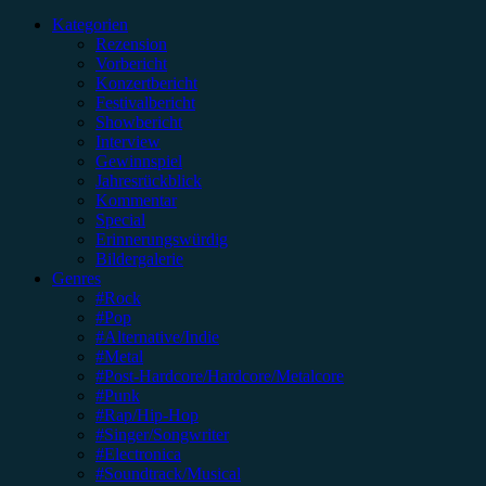
nach:
Kategorien
Rezension
Vorbericht
Konzertbericht
Festivalbericht
Showbericht
Interview
Gewinnspiel
Jahresrückblick
Kommentar
Special
Erinnerungswürdig
Bildergalerie
Genres
#Rock
#Pop
#Alternative/Indie
#Metal
#Post-Hardcore/Hardcore/Metalcore
#Punk
#Rap/Hip-Hop
#Singer/Songwriter
#Electronica
#Soundtrack/Musical