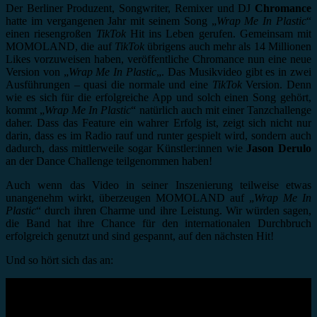
Der Berliner Produzent, Songwriter, Remixer und DJ
Chromance
hatte im vergangenen Jahr mit seinem Song „
Wrap Me In Plastic
“
einen riesengroßen
TikTok
Hit ins Leben gerufen. Gemeinsam mit
MOMOLAND, die auf
TikTok
übrigens auch mehr als 14 Millionen
Likes vorzuweisen haben, veröffentliche Chromance nun eine neue
Version von „
Wrap Me In Plastic
„. Das Musikvideo gibt es in zwei
Ausführungen – quasi die normale und eine
TikTok
Version. Denn
wie es sich für die erfolgreiche App und solch einen Song gehört,
kommt „
Wrap Me In Plastic
“ natürlich auch mit einer Tanzchallenge
daher. Dass das Feature ein wahrer Erfolg ist, zeigt sich nicht nur
darin, dass es im Radio rauf und runter gespielt wird, sondern auch
dadurch, dass mittlerweile sogar Künstler:innen wie
Jason Derulo
an der Dance Challenge teilgenommen haben!
Auch wenn das Video in seiner Inszenierung teilweise etwas
unangenehm wirkt, überzeugen MOMOLAND auf „
Wrap Me In
Plastic
“ durch ihren Charme und ihre Leistung. Wir würden sagen,
die Band hat ihre Chance für den internationalen Durchbruch
erfolgreich genutzt und sind gespannt, auf den nächsten Hit!
Und so hört sich das an: