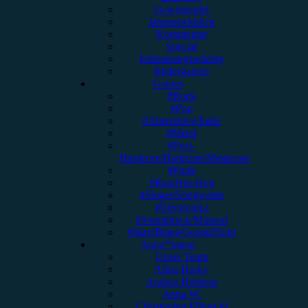
Gewinnspiel
Jahresrückblick
Kommentar
Special
Erinnerungswürdig
Bildergalerie
Genres
#Rock
#Pop
#Alternative/Indie
#Metal
#Post-
Hardcore/Hardcore/Metalcore
#Punk
#Rap/Hip-Hop
#Singer/Songwriter
#Electronica
#Soundtrack/Musical
#Jazz/Blues/Gospel/Soul
Autor*innen
Unser Team
Alina Hasky
Andrea Holstein
Anna W.
Christopher Filipecki