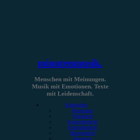
Zum
Inhalt
springen
minutenmusik.
Menschen mit Meinungen.
Musik mit Emotionen. Texte
mit Leidenschaft.
Kategorien
Rezension
Vorbericht
Konzertbericht
Festivalbericht
Showbericht
Interview