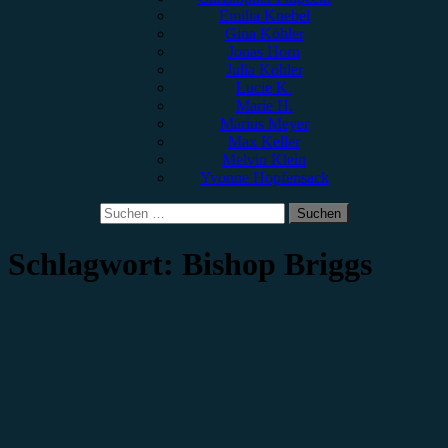
Emilia Knebel
Gina Köhler
Jonas Horn
Julia Köhler
Lucie K.
Marie H.
Marius Meyer
Max Keller
Melvin Klein
Yvonne Hopfensack
Suchen
nach:
Schlagwort:
Bishop Briggs