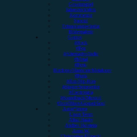
Gewinnspiel
Jahresrückblick
Kommentar
Special
Erinnerungswürdig
Bildergalerie
Genres
#Rock
#Pop
#Alternative/Indie
#Metal
#Post-
Hardcore/Hardcore/Metalcore
#Punk
#Rap/Hip-Hop
#Singer/Songwriter
#Electronica
#Soundtrack/Musical
#Jazz/Blues/Gospel/Soul
Autor*innen
Unser Team
Alina Hasky
Andrea Holstein
Anna W.
Christopher Filipecki