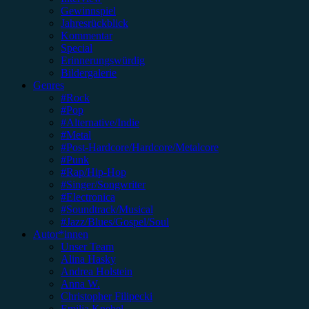
Gewinnspiel
Jahresrückblick
Kommentar
Special
Erinnerungswürdig
Bildergalerie
Genres
#Rock
#Pop
#Alternative/Indie
#Metal
#Post-Hardcore/Hardcore/Metalcore
#Punk
#Rap/Hip-Hop
#Singer/Songwriter
#Electronica
#Soundtrack/Musical
#Jazz/Blues/Gospel/Soul
Autor*innen
Unser Team
Alina Hasky
Andrea Holstein
Anna W.
Christopher Filipecki
Emilia Knebel