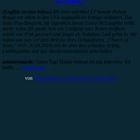
(English version below.)
Mit ihrer self-titled EP konnte Bishop
Briggs vor allem in den USA unglaubliche Erfolge einfahren. Die
Indie-Pop-Sängerin, die eigentlich Sarah Grace McLaughlin heißt,
durfte schon für große Acts wie Coldplay oder Kaleo eröffnen,
wurde von P!nk gecovert und jüngst als Vodafone-Lied gebucht. Wir
haben uns nun vor dem Release ihres Debütalbums „Church of
Scars“ (VÖ: 20.04.2018) mit ihr über den schnellen Erfolg,
Lieblingsfilme und das Musikerinnendasein unterhalten.
minutenmusik:
Guten Tag! Danke erstmal für das Interview. Ich
hoffe, …
Weiterlesen
von
Julia Köhler
17. April 2018
17. April 2018