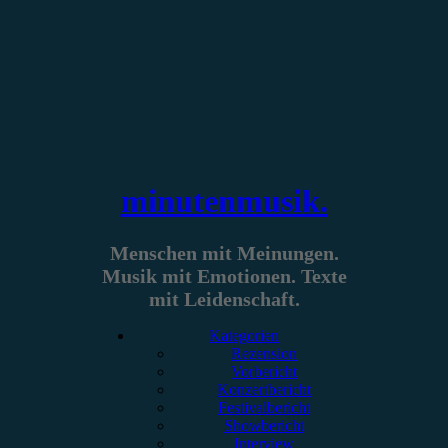
Zum
Inhalt
springen
minutenmusik.
Menschen mit Meinungen.
Musik mit Emotionen. Texte
mit Leidenschaft.
Kategorien
Rezension
Vorbericht
Konzertbericht
Festivalbericht
Showbericht
Interview