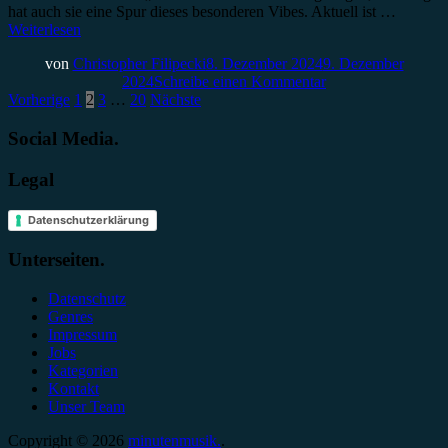
hat auch sie eine Spur dieses besonderen Vibes. Aktuell ist …
Weiterlesen
von
Christopher Filipecki
8. Dezember 2024
9. Dezember
2024
Schreibe einen Kommentar
Seitennummerierung
Vorherige
1
2
3
…
20
Nächste
der
Social Media.
Beiträge
Legal
Datenschutzerklärung
Unterseiten.
Datenschutz
Genres
Impressum
Jobs
Kategorien
Kontakt
Unser Team
Copyright © 2026
minutenmusik.
.