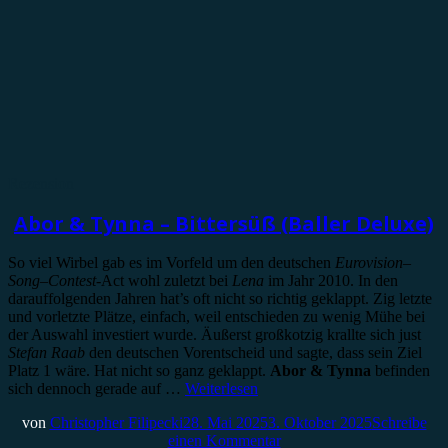
Rezension
Abor & Tynna – Bittersüß (Baller Deluxe)
So viel Wirbel gab es im Vorfeld um den deutschen
Eurovision
–
Song
–
Contest
-Act wohl zuletzt bei
Lena
im Jahr 2010. In den
darauffolgenden Jahren hat’s oft nicht so richtig geklappt. Zig letzte
und vorletzte Plätze, einfach, weil entschieden zu wenig Mühe bei
der Auswahl investiert wurde. Äußerst großkotzig krallte sich just
Stefan Raab
den deutschen Vorentscheid und sagte, dass sein Ziel
Platz 1 wäre. Hat nicht so ganz geklappt.
Abor & Tynna
befinden
sich dennoch gerade auf …
Weiterlesen
von
Christopher Filipecki
28. Mai 2025
3. Oktober 2025
Schreibe
einen Kommentar