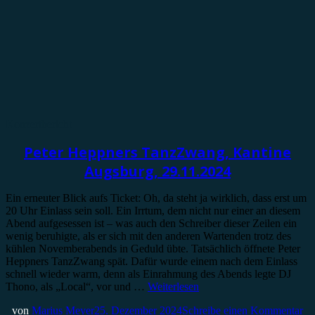
Konzertbericht
Peter Heppners TanzZwang, Kantine
Augsburg, 29.11.2024
Ein erneuter Blick aufs Ticket: Oh, da steht ja wirklich, dass erst um
20 Uhr Einlass sein soll. Ein Irrtum, dem nicht nur einer an diesem
Abend aufgesessen ist – was auch den Schreiber dieser Zeilen ein
wenig beruhigte, als er sich mit den anderen Wartenden trotz des
kühlen Novemberabends in Geduld übte. Tatsächlich öffnete Peter
Heppners TanzZwang spät. Dafür wurde einem nach dem Einlass
schnell wieder warm, denn als Einrahmung des Abends legte DJ
Thono, als „Local“, vor und …
Weiterlesen
von
Marius Meyer
25. Dezember 2024
Schreibe einen Kommentar