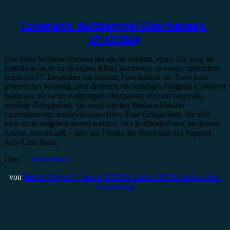
Konzertbericht
Covenant, Kulttempel Oberhausen,
27.12.2024
Das letzte Weihnachtsessen gerade so verdaut, einen Tag lang im
irgendwie-nicht-so-richtigen Alltag unterwegs gewesen, und schon
stand am 27. Dezember die nächste Feierlichkeit an. Zwar kein
gesetzlicher Feiertag, aber dennoch ein freudiges Ereignis: Covenant
luden zur Show im Kulttempel Oberhausen ein und boten die
perfekte Gelegenheit, die angefutterten Weihnachtskilos
tanzenderweise wieder loszuwerden. Eine Gelegenheit, die sich
viele nicht entgehen lassen wollten: Der Kulttempel war an diesem
Abend ausverkauft – sehr zur Freude der Band und des Support-
Acts Ultra Sunn.
Dass …
Weiterlesen
von
Marius Meyer
17. Januar 2025
29. Januar 2025
Schreibe einen
Kommentar