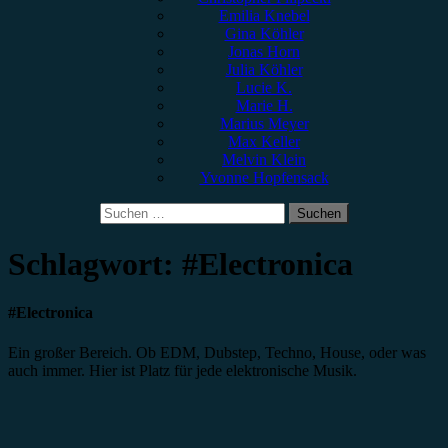
Emilia Knebel
Gina Köhler
Jonas Horn
Julia Köhler
Lucie K.
Marie H.
Marius Meyer
Max Keller
Melvin Klein
Yvonne Hopfensack
Suchen
nach:
Schlagwort:
#Electronica
#Electronica
Ein großer Bereich. Ob EDM, Dubstep, Techno, House, oder was
auch immer. Hier ist Platz für jede elektronische Musik.