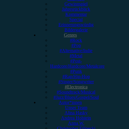
Gewinnspiel
Jahresrückblick
Kommentar
Special
Erinnerungswürdig
Bildergalerie
Genres
#Rock
#Pop
#Alternative/Indie
#Metal
#Post-
Hardcore/Hardcore/Metalcore
#Punk
#Rap/Hip-Hop
#Singer/Songwriter
#Electronica
#Soundtrack/Musical
#Jazz/Blues/Gospel/Soul
Autor*innen
Unser Team
Alina Hasky
Andrea Holstein
Anna W.
Christopher Filipecki