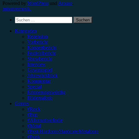
Powered by
WordPress
und
Arouse
.
minutenmusik.
Suchen
nach:
Kategorien
Rezension
Vorbericht
Konzertbericht
Festivalbericht
Showbericht
Interview
Gewinnspiel
Jahresrückblick
Kommentar
Special
Erinnerungswürdig
Bildergalerie
Genres
#Rock
#Pop
#Alternative/Indie
#Metal
#Post-Hardcore/Hardcore/Metalcore
#Punk