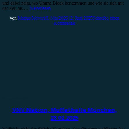
und dabei zeigt, wo Umme Block herkommen und wie sie sich mit
der Zeit bis …
Weiterlesen
von
Marius Meyer
18. Mai 2025
12. Juni 2025
Schreibe einen
Kommentar
Konzertbericht
VNV Nation, Muffathalle München,
28.02.2025
Vielleicht nicht das übliche Vorgehen, aber für einen etablierten Act