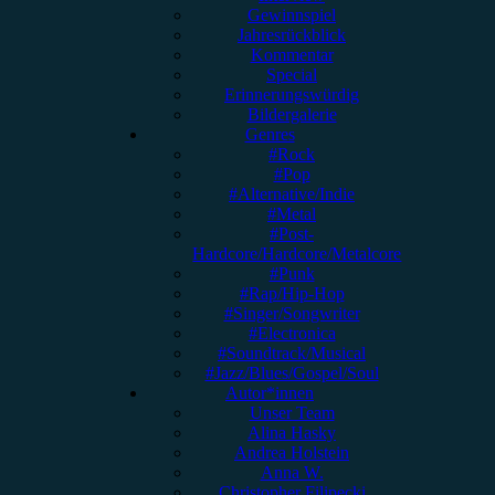
Gewinnspiel
Jahresrückblick
Kommentar
Special
Erinnerungswürdig
Bildergalerie
Genres
#Rock
#Pop
#Alternative/Indie
#Metal
#Post-
Hardcore/Hardcore/Metalcore
#Punk
#Rap/Hip-Hop
#Singer/Songwriter
#Electronica
#Soundtrack/Musical
#Jazz/Blues/Gospel/Soul
Autor*innen
Unser Team
Alina Hasky
Andrea Holstein
Anna W.
Christopher Filipecki