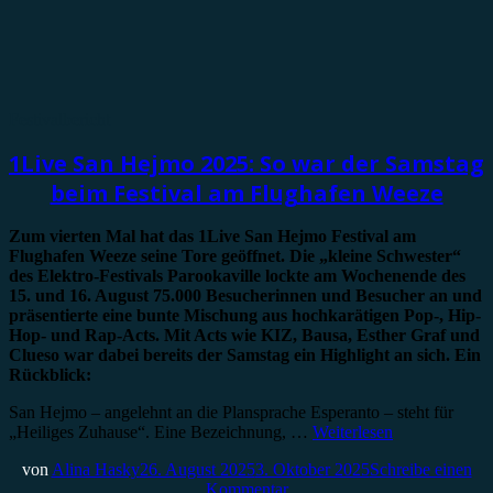
Festivalbericht
1Live San Hejmo 2025: So war der Samstag
beim Festival am Flughafen Weeze
Zum vierten Mal hat das 1Live San Hejmo Festival am
Flughafen Weeze seine Tore geöffnet.
Die „kleine Schwester“
des Elektro-Festivals Parookaville lockte am Wochenende des
15. und 16. August 75.000 Besucherinnen und Besucher an und
präsentierte eine bunte Mischung aus hochkarätigen Pop-, Hip-
Hop- und Rap-Acts. Mit Acts wie KIZ, Bausa, Esther Graf und
Clueso war dabei bereits der Samstag ein Highlight an sich. Ein
Rückblick:
San Hejmo – angelehnt an die Plansprache Esperanto – steht für
„Heiliges Zuhause“. Eine Bezeichnung, …
Weiterlesen
von
Alina Hasky
26. August 2025
3. Oktober 2025
Schreibe einen
Kommentar