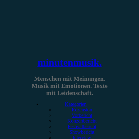
Zum
Inhalt
springen
minutenmusik.
Menschen mit Meinungen.
Musik mit Emotionen. Texte
mit Leidenschaft.
Kategorien
Rezension
Vorbericht
Konzertbericht
Festivalbericht
Showbericht
Interview