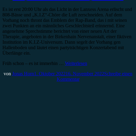
Es ist erst 20:00 Uhr als das Licht in der Lanxess Arena erlischt und
808-Bässe und „K.I.Z“-Chöre die Luft zerschneiden. Auf dem
Vorhang noch thront das Emblem der Rap-Band, das i mit seinen
zwei Punkten an ein männliches Geschlechtsteil erinnernd. Eine
angenehme Sprechstimme berichtet von einer neuen Art der
Therapie, angeboten in der Birkenhain Nervenanstalt, einer fiktiven
Institution im K.I.Z-Universum. Dann segelt der Vorhang gen
Hallenboden und läutet einen partyträchtigen Konzertabend mit
Überlänge ein.
Früh schon – es ist immerhin …
Weiterlesen
von
Jonas Horn
1. Oktober 2022
16. November 2022
Schreibe einen
Kommentar