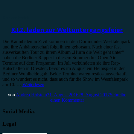
Konzertbericht
K.I.Z. laden zur Weltuntergangsfeier
Die Kannibalen in Zivil kommen in den Dortmunder Westfalenpark
und ihre Anhängerschaft folgt ihnen gehorsam. Nach einer fast
ausverkauften Tour zu ihrem Album „Hurra die Welt geht unter“
haben die Berliner Rapper in diesem Sommer drei Open Air
Termine auf dem Programm. Im Juli verkündeten sie ihre Rap-
Botschaften in Dresden, bevor es im August ein Heimspiel in der
Berliner Wuhlheide gab. Beide Termine waren restlos ausverkauft
und so wundert es nicht, dass auch für die Show im Westfalenpark
am 10. …
Weiterlesen
von
Andrea Holstein
31. August 2016
28. August 2017
Schreibe
einen Kommentar
Social Media.
Legal