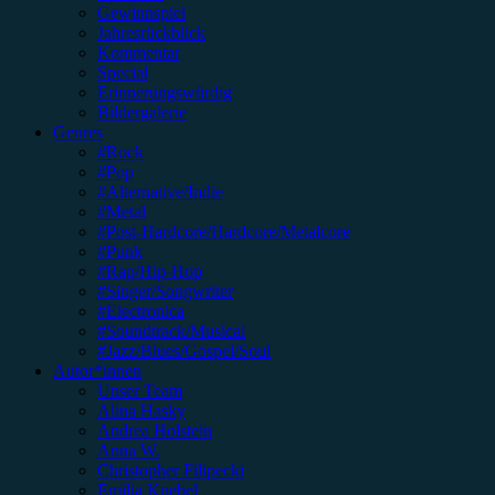
Gewinnspiel
Jahresrückblick
Kommentar
Special
Erinnerungswürdig
Bildergalerie
Genres
#Rock
#Pop
#Alternative/Indie
#Metal
#Post-Hardcore/Hardcore/Metalcore
#Punk
#Rap/Hip-Hop
#Singer/Songwriter
#Electronica
#Soundtrack/Musical
#Jazz/Blues/Gospel/Soul
Autor*innen
Unser Team
Alina Hasky
Andrea Holstein
Anna W.
Christopher Filipecki
Emilia Knebel