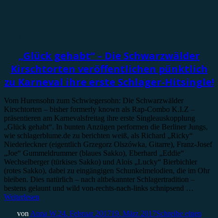
News
„Glück gehabt“ – Die Schwarzwälder
Kirschtorten veröffentlichen pünktlich
zu Karneval ihre erste Schlager-Hitsingle!
Vom Hurensohn zum Schwiegersohn: Die Schwarzwälder
Kirschtorten – bisher formerly known als Rap-Combo K.I.Z –
präsentieren am Karnevalsfreitag ihre erste Singleauskopplung
„Glück gehabt“. In bunten Anzügen performen die Berliner Jungs,
wie schlagerblume.de zu berichten weiß, als Richard „Ricky“
Niederleckner (eigentlich Grzegorz Olszówka, Gitarre), Franz-Josef
„Joe“ Gummeldrummer (blaues Sakko), Eberhard „Eddie“
Wechselberger (türkises Sakko) und Alois „Lucky“ Bierbichler
(rotes Sakko), dabei zu eingängigen Schunkelmelodien, die im Ohr
bleiben. Dies natürlich – nach altbekannter Schlagertradition –
bestens gelaunt und wild von-rechts-nach-links schnipsend …
Weiterlesen
von
Anna W.
24. Februar 2017
19. März 2017
Schreibe einen