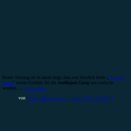
Keine Ahnung ob es daran liegt, dass erst kürzlich beim „
Fest der
Liebe
“ meine Gefühle für die
Antilopen Gang
neu entfacht
wurden, …
Weiterlesen
von
Yvonne Hopfensack
1. Januar 2018
5. Juli 2019