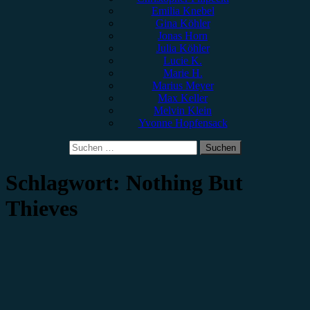
Emilia Knebel
Gina Köhler
Jonas Horn
Julia Köhler
Lucie K.
Marie H.
Marius Meyer
Max Keller
Melvin Klein
Yvonne Hopfensack
Suchen
nach:
Schlagwort:
Nothing But
Thieves