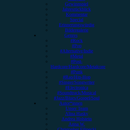
Gewinnspiel
Jahresrückblick
Kommentar
Special
Erinnerungswürdig
Bildergalerie
Genres
#Rock
#Pop
#Alternative/Indie
#Metal
#Post-
Hardcore/Hardcore/Metalcore
#Punk
#Rap/Hip-Hop
#Singer/Songwriter
#Electronica
#Soundtrack/Musical
#Jazz/Blues/Gospel/Soul
Autor*innen
Unser Team
Alina Hasky
Andrea Holstein
Anna W.
Christopher Filipecki