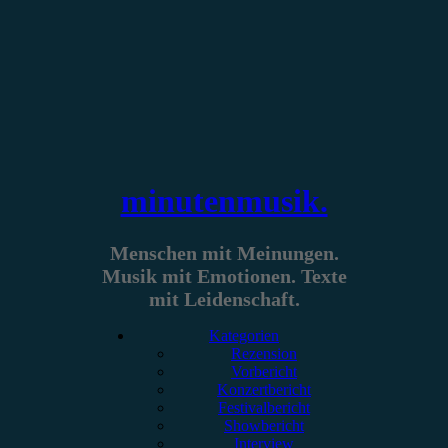
Zum
Inhalt
springen
minutenmusik.
Menschen mit Meinungen.
Musik mit Emotionen. Texte
mit Leidenschaft.
Kategorien
Rezension
Vorbericht
Konzertbericht
Festivalbericht
Showbericht
Interview