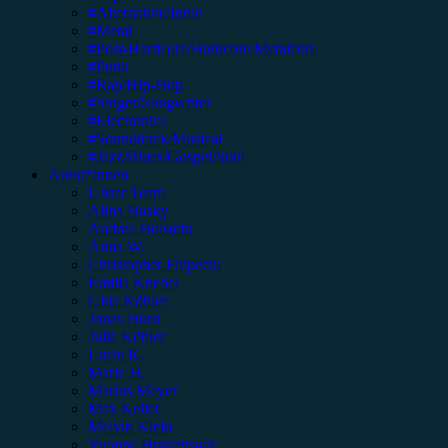
#Alternative/Indie
#Metal
#Post-Hardcore/Hardcore/Metalcore
#Punk
#Rap/Hip-Hop
#Singer/Songwriter
#Electronica
#Soundtrack/Musical
#Jazz/Blues/Gospel/Soul
Autor*innen
Unser Team
Alina Hasky
Andrea Holstein
Anna W.
Christopher Filipecki
Emilia Knebel
Gina Köhler
Jonas Horn
Julia Köhler
Lucie K.
Marie H.
Marius Meyer
Max Keller
Melvin Klein
Yvonne Hopfensack