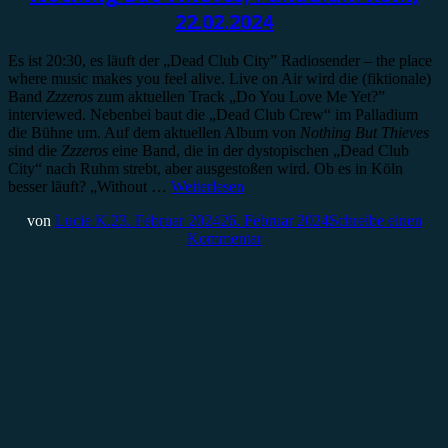
22.02.2024
Es ist 20:30, es läuft der „Dead Club City” Radiosender – the place
where music makes you feel alive. Live on Air wird die (fiktionale)
Band
Zzzeros
zum aktuellen Track „Do You Love Me Yet?”
interviewed. Nebenbei baut die „Dead Club Crew“ im Palladium
die Bühne um. Auf dem aktuellen Album von
Nothing But Thieves
sind die
Zzzeros
eine Band, die in der dystopischen „Dead Club
City“ nach Ruhm strebt, aber ausgestoßen wird. Ob es in Köln
besser läuft? „Without …
Weiterlesen
von
Lucie K.
23. Februar 2024
26. Februar 2024
Schreibe einen
Kommentar