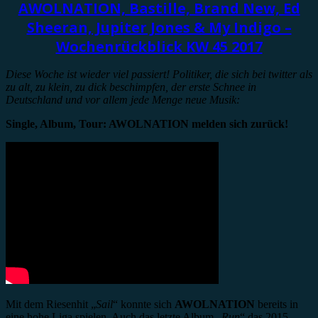
AWOLNATION, Bastille, Brand New, Ed
Sheeran, Jupiter Jones & My Indigo –
Wochenrückblick KW 45 2017
Diese Woche ist wieder viel passiert! Politiker, die sich bei twitter als
zu alt, zu klein, zu dick beschimpfen, der erste Schnee in
Deutschland und vor allem jede Menge neue Musik:
Single, Album, Tour: AWOLNATION melden sich zurück!
Mit dem Riesenhit „
Sail
“ konnte sich
AWOLNATION
bereits in
eine hohe Liga spielen. Auch das letzte Album „
Run
“ das 2015