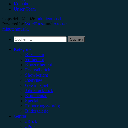
Kontakt
Unser Team
Copyright © 2026
minutenmusik.
.
Powered by
WordPress
und
Arouse
.
minutenmusik.
Suchen
nach:
Kategorien
Rezension
Vorbericht
Konzertbericht
Festivalbericht
Showbericht
Interview
Gewinnspiel
Jahresrückblick
Kommentar
Special
Erinnerungswürdig
Bildergalerie
Genres
#Rock
#Pop