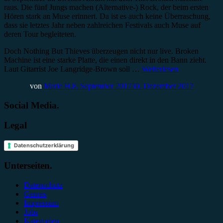
raus. Die fünf Jungs machen (Alternative-) Rock, der beim ersten
Hören stark an Muse erinnert. Da ist es auch keine Überraschung,
dass sie letztes Jahr neben zahlreichen Festivals auch Muse auf
deren Tour begleiteten.
Doch Nothing But Thieves überzeugen nicht nur live. Broken
Machine ist eine starke Platte, die einen direkt in den Bann zieht.
Laut Gitarrist Joe Langridge-Brown soll …
Weiterlesen
von
Marie H.
8. September 2017
30. Dezember 2017
Social Media.
Legal
Datenschutzerklärung
Unterseiten.
Datenschutz
Genres
Impressum
Jobs
Kategorien