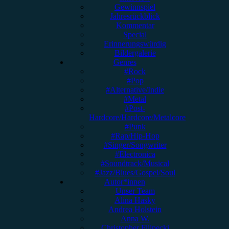
Gewinnspiel
Jahresrückblick
Kommentar
Special
Erinnerungswürdig
Bildergalerie
Genres
#Rock
#Pop
#Alternative/Indie
#Metal
#Post-
Hardcore/Hardcore/Metalcore
#Punk
#Rap/Hip-Hop
#Singer/Songwriter
#Electronica
#Soundtrack/Musical
#Jazz/Blues/Gospel/Soul
Autor*innen
Unser Team
Alina Hasky
Andrea Holstein
Anna W.
Christopher Filipecki