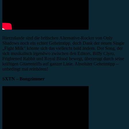
Hierzulande sind die britischen Alternative-Rocker von Only
Shadows noch ein echter Geheimtipp, doch Dank der neuen Single
„Fight Milk“ könnte sich das vielleicht bald ändern. Der Song, der
sich musikalisch irgendwo zwischen den Editors, Biffy Clyro,
Frightened Rabbit und Royal Blood bewegt, überzeugt durch seine
kräftigen Gitarrenriffs auf ganzer Linie. Absoluter Geheimtipp –
unbedingt mal reinhören!
SXTN – Bongzimmer