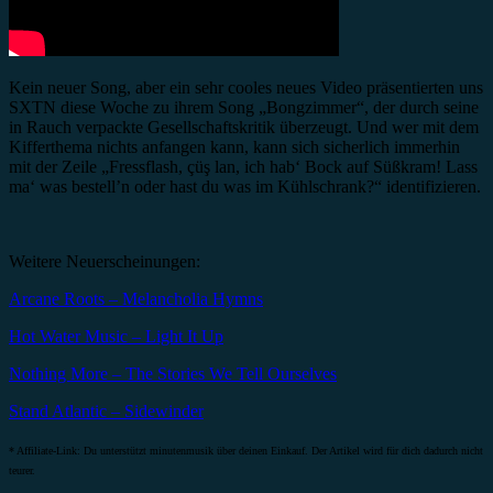
Kein neuer Song, aber ein sehr cooles neues Video präsentierten uns
SXTN diese Woche zu ihrem Song „Bongzimmer“, der durch seine
in Rauch verpackte Gesellschaftskritik überzeugt. Und wer mit dem
Kifferthema nichts anfangen kann, kann sich sicherlich immerhin
mit der Zeile „Fressflash, çüş lan, ich hab‘ Bock auf Süßkram! Lass
ma‘ was bestell’n oder hast du was im Kühlschrank?“ identifizieren.
Weitere Neuerscheinungen:
Arcane Roots – Melancholia Hymns
Hot Water Music – Light It Up
Nothing More – The Stories We Tell Ourselves
Stand Atlantic – Sidewinder
* Affiliate-Link: Du unterstützt minutenmusik über deinen Einkauf. Der Artikel wird für dich dadurch nicht
teurer.