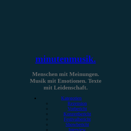
Zum
Inhalt
springen
minutenmusik.
Menschen mit Meinungen.
Musik mit Emotionen. Texte
mit Leidenschaft.
Kategorien
Rezension
Vorbericht
Konzertbericht
Festivalbericht
Showbericht
Interview