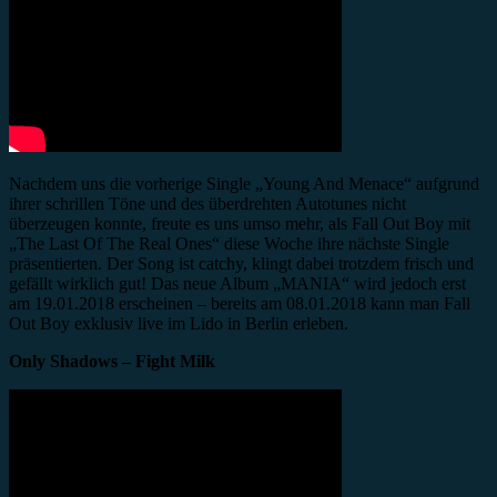
Nachdem uns die vorherige Single „Young And Menace“ aufgrund
ihrer schrillen Töne und des überdrehten Autotunes nicht
überzeugen konnte, freute es uns umso mehr, als Fall Out Boy mit
„The Last Of The Real Ones“ diese Woche ihre nächste Single
präsentierten. Der Song ist catchy, klingt dabei trotzdem frisch und
gefällt wirklich gut! Das neue Album „MANIA“ wird jedoch erst
am 19.01.2018 erscheinen – bereits am 08.01.2018 kann man Fall
Out Boy exklusiv live im Lido in Berlin erleben.
Only Shadows – Fight Milk