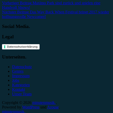
Beitragsnavigation
Vorheriger Beitrag
Maxïmo Park sind zurück und spielen eine
Handvoll Shows!
Nächster Beitrag
Das Way Back When Festival bringt 2017 wieder
hoffnungsvolle Newcomer!
Social Media.
Legal
Datenschutzerklärung
Unterseiten.
Datenschutz
Genres
Impressum
Jobs
Kategorien
Kontakt
Unser Team
Copyright © 2026
minutenmusik.
.
Powered by
WordPress
und
Arouse
.
minutenmusik.