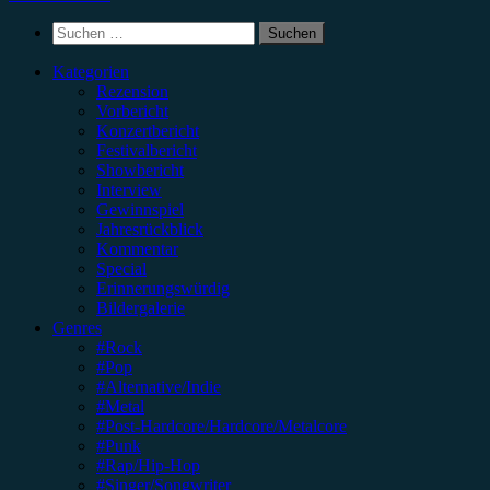
Suchen
nach:
Kategorien
Rezension
Vorbericht
Konzertbericht
Festivalbericht
Showbericht
Interview
Gewinnspiel
Jahresrückblick
Kommentar
Special
Erinnerungswürdig
Bildergalerie
Genres
#Rock
#Pop
#Alternative/Indie
#Metal
#Post-Hardcore/Hardcore/Metalcore
#Punk
#Rap/Hip-Hop
#Singer/Songwriter