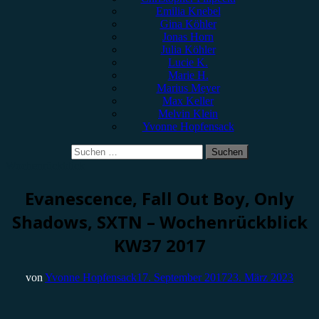
Emilia Knebel
Gina Köhler
Jonas Horn
Julia Köhler
Lucie K.
Marie H.
Marius Meyer
Max Keller
Melvin Klein
Yvonne Hopfensack
Suchen
nach:
Wochenrückblick
Evanescence, Fall Out Boy, Only
Shadows, SXTN – Wochenrückblick
KW37 2017
von
Yvonne Hopfensack
17. September 2017
23. März 2023