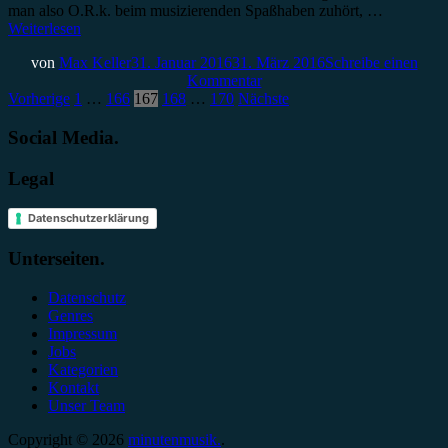
man also O.R.k. beim musizierenden Spaßhaben zuhört, …
Weiterlesen
von
Max Keller
31. Januar 2016
31. März 2016
Schreibe einen
Kommentar
Seitennummerierung
Vorherige
1
…
166
167
168
…
170
Nächste
der
Social Media.
Beiträge
Legal
Datenschutzerklärung
Unterseiten.
Datenschutz
Genres
Impressum
Jobs
Kategorien
Kontakt
Unser Team
Copyright © 2026
minutenmusik.
.