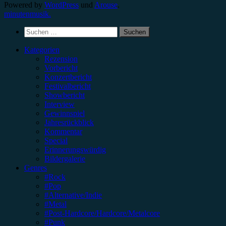
Powered by
WordPress
und
Arouse
.
minutenmusik.
Suchen
nach:
Kategorien
Rezension
Vorbericht
Konzertbericht
Festivalbericht
Showbericht
Interview
Gewinnspiel
Jahresrückblick
Kommentar
Special
Erinnerungswürdig
Bildergalerie
Genres
#Rock
#Pop
#Alternative/Indie
#Metal
#Post-Hardcore/Hardcore/Metalcore
#Punk