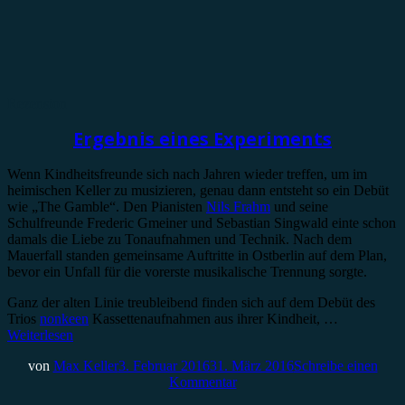
Rezension
Ergebnis eines Experiments
Wenn Kindheitsfreunde sich nach Jahren wieder treffen, um im
heimischen Keller zu musizieren, genau dann entsteht so ein Debüt
wie „The Gamble“. Den Pianisten
Nils Frahm
und seine
Schulfreunde Frederic Gmeiner und Sebastian Singwald einte schon
damals die Liebe zu Tonaufnahmen und Technik. Nach dem
Mauerfall standen gemeinsame Auftritte in Ostberlin auf dem Plan,
bevor ein Unfall für die vorerste musikalische Trennung sorgte.
Ganz der alten Linie treubleibend finden sich auf dem Debüt des
Trios
nonkeen
Kassettenaufnahmen aus ihrer Kindheit, …
Weiterlesen
von
Max Keller
3. Februar 2016
31. März 2016
Schreibe einen
Kommentar