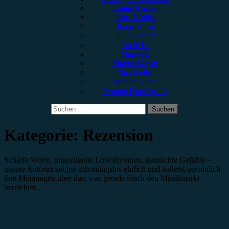
Emilia Knebel
Gina Köhler
Jonas Horn
Julia Köhler
Lucie K.
Marie H.
Marius Meyer
Max Keller
Melvin Klein
Yvonne Hopfensack
Suchen
nach:
Kategorie:
Rezension
Scharfe Worte, ungezügelte Lobeshymnen, gemischte Gefühle –
unsere Autoren zeigen schonungslos ehrlich und äußerst persönlich
ihre Meinungen über das, was gerade frisch den Musikmarkt
bereichert.