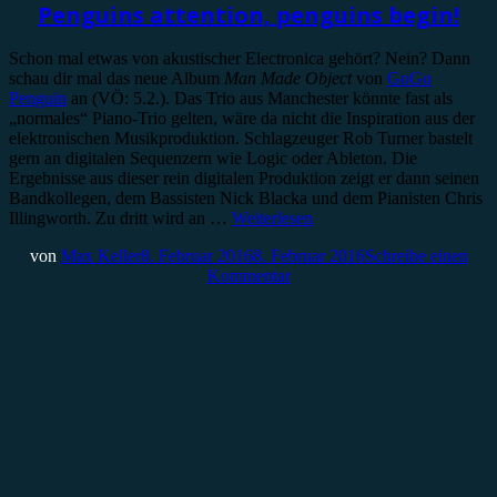
Penguins attention, penguins begin!
Schon mal etwas von akustischer Electronica gehört? Nein? Dann
schau dir mal das neue Album
Man Made Object
von
GoGo
Penguin
an (VÖ: 5.2.). Das Trio aus Manchester könnte fast als
„normales“ Piano-Trio gelten, wäre da nicht die Inspiration aus der
elektronischen Musikproduktion. Schlagzeuger Rob Turner bastelt
gern an digitalen Sequenzern wie Logic oder Ableton. Die
Ergebnisse aus dieser rein digitalen Produktion zeigt er dann seinen
Bandkollegen, dem Bassisten Nick Blacka und dem Pianisten Chris
Illingworth. Zu dritt wird an …
Weiterlesen
von
Max Keller
8. Februar 2016
8. Februar 2016
Schreibe einen
Kommentar