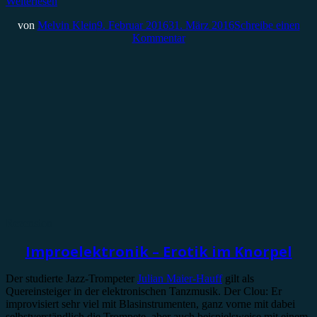
Weiterlesen
von
Melvin Klein
9. Februar 2016
31. März 2016
Schreibe einen
Kommentar
Rezension
Improelektronik – Erotik im Knorpel
Der studierte Jazz-Trompeter
Julian Maier-Hauff
gilt als
Quereinsteiger in der elektronischen Tanzmusik. Der Clou: Er
improvisiert sehr viel mit Blasinstrumenten, ganz vorne mit dabei
selbstverständlich die Trompete, aber auch beispielsweise mit einem