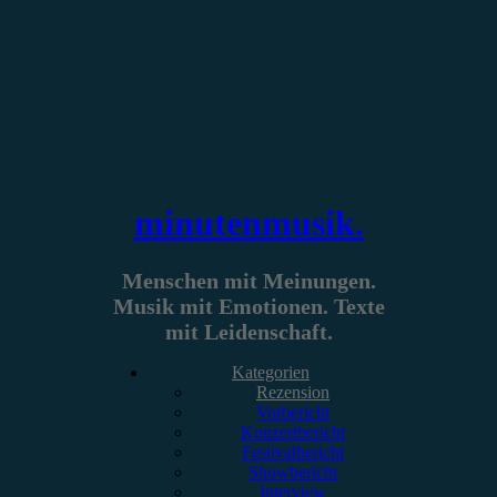
Zum
Inhalt
springen
minutenmusik.
Menschen mit Meinungen.
Musik mit Emotionen. Texte
mit Leidenschaft.
Kategorien
Rezension
Vorbericht
Konzertbericht
Festivalbericht
Showbericht
Interview