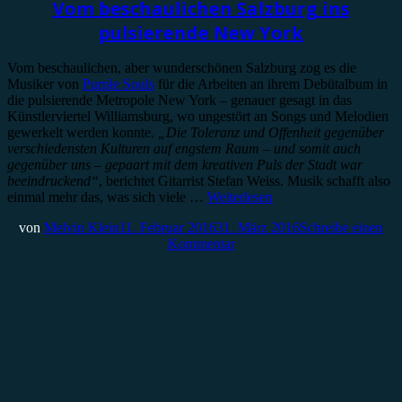
Vom beschaulichen Salzburg ins
pulsierende New York
Vom beschaulichen, aber wunderschönen Salzburg zog es die
Musiker von
Purple Souls
für die Arbeiten an ihrem Debütalbum in
die pulsierende Metropole New York – genauer gesagt in das
Künstlerviertel Williamsburg, wo ungestört an Songs und Melodien
gewerkelt werden konnte.
„Die Toleranz und Offenheit gegenüber
verschiedensten Kulturen auf engstem Raum – und somit auch
gegenüber uns – gepaart mit dem kreativen Puls der Stadt war
beeindruckend“
, berichtet Gitarrist Stefan Weiss. Musik schafft also
einmal mehr das, was sich viele …
Weiterlesen
von
Melvin Klein
11. Februar 2016
31. März 2016
Schreibe einen
Kommentar