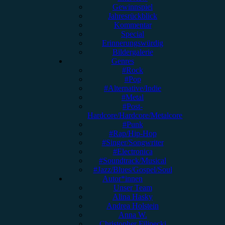
Gewinnspiel
Jahresrückblick
Kommentar
Special
Erinnerungswürdig
Bildergalerie
Genres
#Rock
#Pop
#Alternative/Indie
#Metal
#Post-
Hardcore/Hardcore/Metalcore
#Punk
#Rap/Hip-Hop
#Singer/Songwriter
#Electronica
#Soundtrack/Musical
#Jazz/Blues/Gospel/Soul
Autor*innen
Unser Team
Alina Hasky
Andrea Holstein
Anna W.
Christopher Filipecki