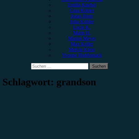
Emilia Knebel
Gina Köhler
Jonas Horn
Julia Köhler
Lucie K.
Marie H.
Marius Meyer
Max Keller
Melvin Klein
Yvonne Hopfensack
Suchen
nach:
Schlagwort:
grandson