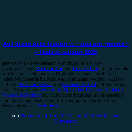
Special
Auf diese Acts freuen wir uns am meisten
– Festivalsaison 2025
Jetzt startet die Festivalsaison so richtig durch! Mit den
Zwillingsfestivals
Rock am Ring
und
Rock im Park
am kommenden
Wochenende steht ein erstes Highlight an. Danach darf an fast
jedem Wochenende bis Ende August abgetanzt werden – egal ob
auf dem
Hurricane Festival
und
Southside Festival
, auf dem Wacken
Open Air oder dem
Deichbrand
,
Open Flair
,
Rocco del Schlacko
,
Vainstream Rockfest
oder bei unseren Freunden im europäischen
und internationalen Ausland. Für einen guten Überblick über
Festivaltermine …
Weiterlesen
von
Melvin Klein
4. Juni 2025
18. Juni 2025
Schreibe einen
Kommentar