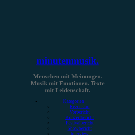
Zum
Inhalt
springen
minutenmusik.
Menschen mit Meinungen.
Musik mit Emotionen. Texte
mit Leidenschaft.
Kategorien
Rezension
Vorbericht
Konzertbericht
Festivalbericht
Showbericht
Interview