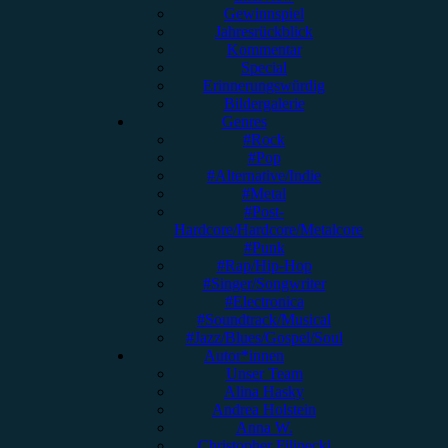
Gewinnspiel
Jahresrückblick
Kommentar
Special
Erinnerungswürdig
Bildergalerie
Genres
#Rock
#Pop
#Alternative/Indie
#Metal
#Post-
Hardcore/Hardcore/Metalcore
#Punk
#Rap/Hip-Hop
#Singer/Songwriter
#Electronica
#Soundtrack/Musical
#Jazz/Blues/Gospel/Soul
Autor*innen
Unser Team
Alina Hasky
Andrea Holstein
Anna W.
Christopher Filipecki