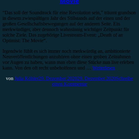
Movie
“Das soll der Soundtrack für eine Revolution sein,” träumt grandson
in diesem zwiespältigen Jahr des Stillstands auf der einen und der
großen Gesellschaftsbewegungen auf der anderen Seite. Ein
merkwürdiger, aber dennoch wahnsinnig wichtiger Zeitpunkt für
solche Ziele. Das zugehörige Livestream-Event: „Death of an
Optimist: The Movie“.
Irgendwie fühlt es sich immer noch merkwürdig an, ambitionierte
Neuveröffentlichungen anzuhören ohne einen groben Zeitrahmen
vor Augen zu haben, wann man eben diese Stücke nun live erleben
kann. Von den oft recht unbeholfenen und …
Weiterlesen
von
Julia Köhler
29. Dezember 2020
29. Dezember 2020
Schreibe
einen Kommentar