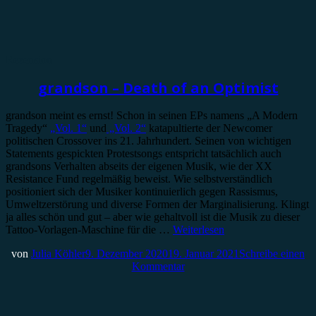
Rezension
grandson – Death of an Optimist
grandson meint es ernst! Schon in seinen EPs namens „A Modern
Tragedy“
„Vol. 1“
und
„Vol. 2“
katapultierte der Newcomer
politischen Crossover ins 21. Jahrhundert. Seinen von wichtigen
Statements gespickten Protestsongs entspricht tatsächlich auch
grandsons Verhalten abseits der eigenen Musik, wie der XX
Resistance Fund regelmäßig beweist. Wie selbstverständlich
positioniert sich der Musiker kontinuierlich gegen Rassismus,
Umweltzerstörung und diverse Formen der Marginalisierung. Klingt
ja alles schön und gut – aber wie gehaltvoll ist die Musik zu dieser
Tattoo-Vorlagen-Maschine für die …
Weiterlesen
von
Julia Köhler
9. Dezember 2020
19. Januar 2021
Schreibe einen
Kommentar