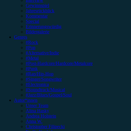
Interview
Gewinnspiel
Jahresrückblick
Kommentar
Special
Erinnerungswürdig
Bildergalerie
Genres
#Rock
#Pop
#Alternative/Indie
#Metal
#Post-Hardcore/Hardcore/Metalcore
#Punk
#Rap/Hip-Hop
#Singer/Songwriter
#Electronica
#Soundtrack/Musical
#Jazz/Blues/Gospel/Soul
Autor*innen
Unser Team
Alina Hasky
Andrea Holstein
Anna W.
Christopher Filipecki