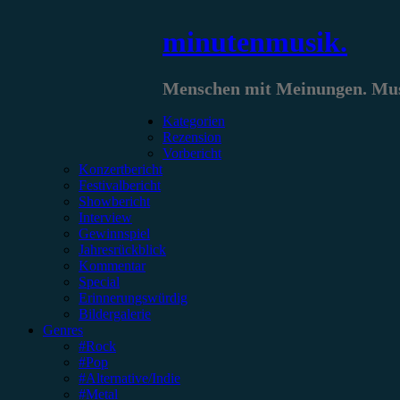
Zum
minutenmusik.
Inhalt
springen
Menschen mit Meinungen. Musi
Kategorien
Rezension
Vorbericht
Konzertbericht
Festivalbericht
Showbericht
Interview
Gewinnspiel
Jahresrückblick
Kommentar
Special
Erinnerungswürdig
Bildergalerie
Genres
#Rock
#Pop
#Alternative/Indie
#Metal