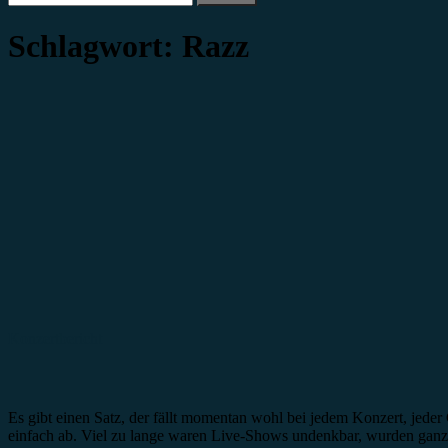
nach:
Schlagwort:
Razz
Konzertbericht
Es gibt einen Satz, der fällt momentan wohl bei jedem Konzert, jed
einfach ab. Viel zu lange waren Live-Shows undenkbar, wurden ganz