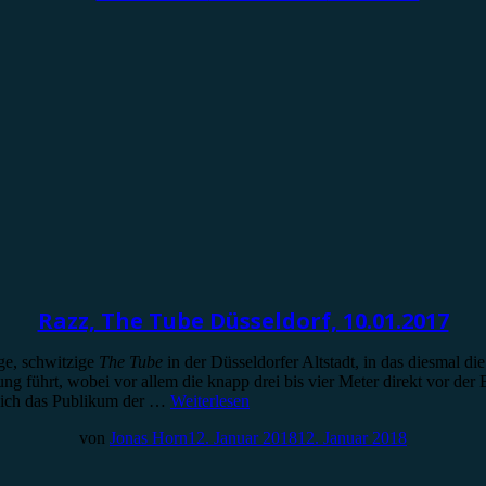
Razz, The Tube Düsseldorf, 10.01.2017
nge, schwitzige
The Tube
in der Düsseldorfer Altstadt, in das diesmal 
ng führt, wobei vor allem die knapp drei bis vier Meter direkt vor der B
 sich das Publikum der …
Weiterlesen
von
Jonas Horn
12. Januar 2018
12. Januar 2018