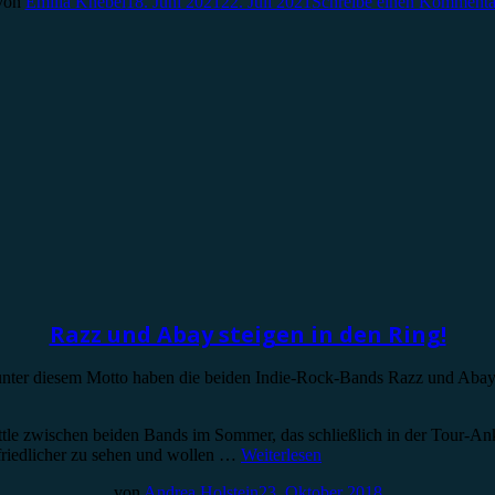
von
Emilia Knebel
18. Juni 2021
22. Juli 2021
Schreibe einen Kommenta
Razz und Abay steigen in den Ring!
 unter diesem Motto haben die beiden Indie-Rock-Bands Razz und Abay
ttle zwischen beiden Bands im Sommer, das schließlich in der Tour-An
friedlicher zu sehen und wollen …
Weiterlesen
von
Andrea Holstein
23. Oktober 2018