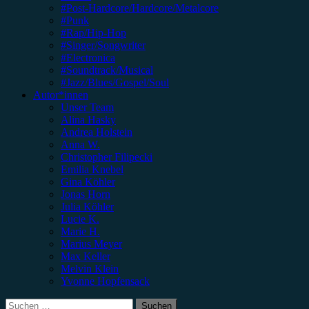
#Post-Hardcore/Hardcore/Metalcore
#Punk
#Rap/Hip-Hop
#Singer/Songwriter
#Electronica
#Soundtrack/Musical
#Jazz/Blues/Gospel/Soul
Autor*innen
Unser Team
Alina Hasky
Andrea Holstein
Anna W.
Christopher Filipecki
Emilia Knebel
Gina Köhler
Jonas Horn
Julia Köhler
Lucie K.
Marie H.
Marius Meyer
Max Keller
Melvin Klein
Yvonne Hopfensack
Suchen