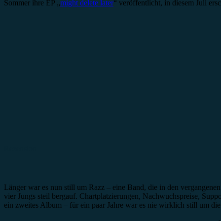
Sommer ihre EP „
might delete later
“ veröffentlicht, in diesem Juli er
Rezension
Länger war es nun still um Razz – eine Band, die in den vergangenen
vier Jungs steil bergauf. Chartplatzierungen, Nachwuchspreise, Supp
ein zweites Album – für ein paar Jahre war es nie wirklich still um