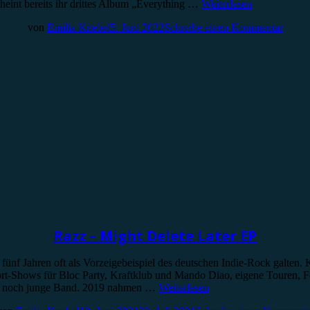
scheint bereits ihr drittes Album „Everything …
Weiterlesen
von
Emilia Knebel
5. Juni 2022
Schreibe einen Kommentar
Razz – Might Delete Later EP
 fünf Jahren oft als Vorzeigebeispiel des deutschen Indie-Rock galten
ort-Shows für Bloc Party, Kraftklub und Mando Diao, eigene Touren, Fe
 die noch junge Band. 2019 nahmen …
Weiterlesen