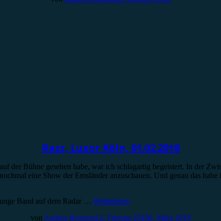
Razz, Luxor Köln, 01.02.2018
f der Bühne gesehen habe, war ich schlagartig begeistert. In der Zwi
ch nochmal eine Show der Emsländer anzuschauen. Und genau das habe i
ie junge Band auf dem Radar …
Weiterlesen
von
Andrea Holstein
12. Februar 2018
6. März 2018