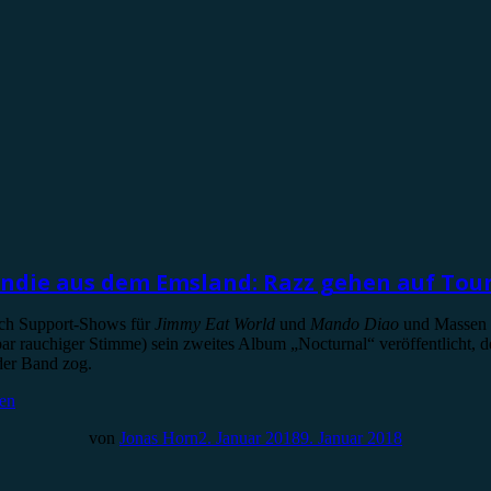
Indie aus dem Emsland: Razz gehen auf Tour
ach Support-Shows für
Jimmy Eat World
und
Mando Diao
und Massen a
ar rauchiger Stimme) sein zweites Album „Nocturnal“ veröffentlicht,
der Band zog.
sen
von
Jonas Horn
2. Januar 2018
9. Januar 2018