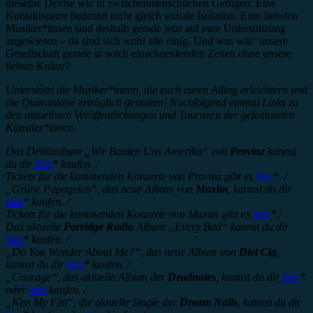
dieselbe Devise wie in zwischenmenschlichen Gefügen: Eine
Kontaktsperre bedeutet nicht gleich soziale Isolation. Eure liebsten
Musiker*innen sind deshalb gerade jetzt auf eure Unterstützung
angewiesen – da sind sich wohl alle einig. Und was wär’ unsere
Gesellschaft gerade in solch einschneidenden Zeiten ohne unsere
liebste Kultur?
Unterstützt die Musiker*innen, die euch euren Alltag erleichtern und
die Quarantäne erträglich gestalten! Nachfolgend einmal Links zu
den aktuellsten Veröffentlichungen und Tourneen der gefeatureten
Künstler*innen.
Das Debütalbum
„
Wir Bauten Uns Amerika“ von
Provinz
kannst
du dir
hier
* kaufen. /
Tickets für die kommenden Konzerte von Provinz gibt es
hier
*. /
„
Grüne Papageien“, das neue Album von
Maxim
, kannst du dir
hier
* kaufen. /
Tickets für die kommenden Konzerte von Maxim gibt es
hier
*./
Das aktuelle
Porridge Radio
Album
„
Every Bad“ kannst du dir
hier
* kaufen. /
„
Do You Wonder About Me?“, das neue Album von
Diet Cig
,
kannst du dir
hier
* kaufen. /
„
Courage“, das aktuelle Album der
Deadnotes
, kannst du dir
hier
*
oder
hier
kaufen. /
„
Kiss My Fist“, die aktuelle Single der
Dream Nails
, kannst du dir