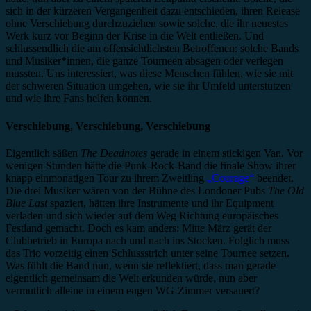
sich in der kürzeren Vergangenheit dazu entschieden, ihren Release
ohne Verschiebung durchzuziehen sowie solche, die ihr neuestes
Werk kurz vor Beginn der Krise in die Welt entließen. Und
schlussendlich die am offensichtlichsten Betroffenen: solche Bands
und Musiker*innen, die ganze Tourneen absagen oder verlegen
mussten. Uns interessiert, was diese Menschen fühlen, wie sie mit
der schweren Situation umgehen, wie sie ihr Umfeld unterstützen
und wie ihre Fans helfen können.
Verschiebung, Verschiebung, Verschiebung
Eigentlich säßen
The Deadnotes
gerade in einem stickigen Van. Vor
wenigen Stunden hätte die Punk-Rock-Band die finale Show ihrer
knapp einmonatigen Tour zu ihrem Zweitling
„Courage“
beendet.
Die drei Musiker wären von der Bühne des Londoner Pubs
The Old
Blue Last
spaziert, hätten ihre Instrumente und ihr Equipment
verladen und sich wieder auf dem Weg Richtung europäisches
Festland gemacht. Doch es kam anders: Mitte März gerät der
Clubbetrieb in Europa nach und nach ins Stocken. Folglich muss
das Trio vorzeitig einen Schlussstrich unter seine Tournee setzen.
Was fühlt die Band nun, wenn sie reflektiert, dass man gerade
eigentlich gemeinsam die Welt erkunden würde, nun aber
vermutlich alleine in einem engen WG-Zimmer versauert?