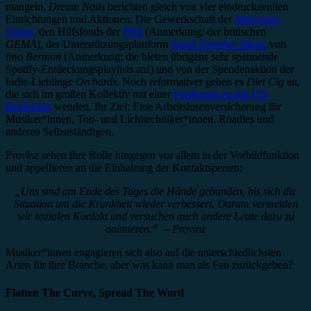
mangeln.
Dream Nails
berichten gleich von vier eindrucksvollen
Einrichtungen und Aktionen: Die Gewerkschaft der
Musicians
Union
, den Hilfsfonds der
PRS
(Anmerkung: der britischen
GEMA
), der Unterstützungsplattform
Stand Together Music
von
Imo Berman
(Anmerkung: die bieten übrigens sehr spannende
Spotify-Entdeckungsplaylists an!) und von der Spendenaktion der
Indie-Lieblinge
Orchards
. Noch reformativer gehen es
Diet Cig
an,
die sich im großen Kollektiv mit einer
Forderung an die US-
Regierung
wenden. Ihr Ziel: Eine Arbeitslosenversicherung für
Musiker*innen, Ton- und Lichttechniker*innen, Roadies und
anderen Selbstständigen.
Provinz
sehen ihre Rolle hingegen vor allem in der Vorbildfunktion
und appellieren an die Einhaltung der Kontaktsperren:
„Uns sind am Ende des Tages die Hände gebunden, bis sich die
Situation um die Krankheit wieder verbessert. Darum vermeiden
wir sozialen Kontakt und versuchen auch andere Leute dazu zu
animieren.“ – Provinz
Musiker*innen engagieren sich also auf die unterschiedlichsten
Arten für ihre Branche, aber was kann man als Fan zurückgeben?
Flatten The Curve, Spread The Word