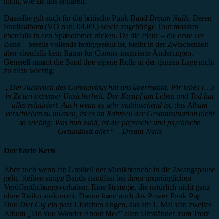
nicht, wie sie uns erklären.
Dasselbe gilt auch für die britische Punk-Band
Dream Nails
. Deren
Studioalbum (VÖ nun: 04.09.) sowie zugehörige Tour mussten
ebenfalls in den Spätsommer rücken. Da die Platte – die erste der
Band – bereits vollends fertiggestellt ist, bleibt in der Zwischenzeit
aber ebenfalls kein Raum für Corona-inspirierte Änderungen.
Generell nimmt die Band ihre eigene Rolle in der ganzen Lage nicht
zu allzu wichtig:
„Der Ausbruch des Coronavirus hat uns übermannt. Wir leben (…)
in Zeiten extremer Unsicherheit. Der Kampf um Leben und Tod hat
alles relativiert. Auch wenn es sehr enttäuschend ist, das Album
verschieben zu müssen, ist es im Rahmen der Gesamtsituation nicht
so wichtig: Was nun zählt, ist die physische und psychische
Gesundheit aller.“ – Dream Nails
Der harte Kern
Aber auch wenn ein Großteil der Musikbranche in die Zwangspause
geht, bleiben einige Bands standfest bei ihren ursprünglichen
Veröffentlichungsvorhaben. Eine Strategie, die natürlich nicht ganz
ohne Risiko auskommt. Davon kann auch das Power-Punk-Pup-
Duo
Diet Cig
ein paar Liedchen singen, das am 1. Mai sein zweites
Album
„
Do You Wonder About Me?” allen Umständen zum Trotz