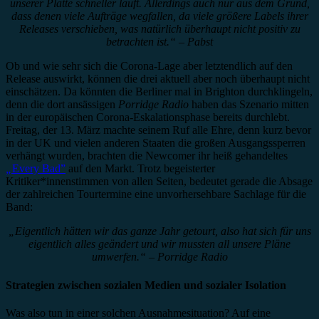
unserer Platte schneller läuft. Allerdings auch nur aus dem Grund,
dass denen viele Aufträge wegfallen, da viele größere Labels ihrer
Releases verschieben, was natürlich überhaupt nicht positiv zu
betrachten ist.“ – Pabst
Ob und wie sehr sich die Corona-Lage aber letztendlich auf den
Release auswirkt, können die drei aktuell aber noch überhaupt nicht
einschätzen. Da könnten die Berliner mal in Brighton durchklingeln,
denn die dort ansässigen
Porridge Radio
haben das Szenario mitten
in der europäischen Corona-Eskalationsphase bereits durchlebt.
Freitag, der 13. März machte seinem Ruf alle Ehre, denn kurz bevor
in der UK und vielen anderen Staaten die großen Ausgangssperren
verhängt wurden, brachten die Newcomer ihr heiß gehandeltes
„
Every Bad”
auf den Markt. Trotz begeisterter
Kritiker*innenstimmen von allen Seiten, bedeutet gerade die Absage
der zahlreichen Tourtermine eine unvorhersehbare Sachlage für die
Band:
„Eigentlich hätten wir das ganze Jahr getourt, also hat sich für uns
eigentlich alles geändert und wir mussten all unsere Pläne
umwerfen.“ – Porridge Radio
Strategien zwischen sozialen Medien und sozialer Isolation
Was also tun in einer solchen Ausnahmesituation? Auf eine