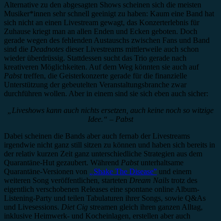
Alternative zu den abgesagten Shows scheinen sich die meisten
Musiker*innen sehr schnell geeinigt zu haben: Kaum eine Band hat
sich nicht an einen Livestream gewagt, das Konzerterlebnis für
Zuhause kriegt man an allen Enden und Ecken geboten. Doch
gerade wegen des fehlenden Austauschs zwischen Fans und Band
sind die
Deadnotes
dieser Livestreams mittlerweile auch schon
wieder überdrüssig. Stattdessen sucht das Trio gerade nach
kreativeren Möglichkeiten. Auf dem Weg könnten sie auch auf
Pabst
treffen, die Geisterkonzerte gerade für die finanzielle
Unterstützung der gebeutelten Veranstaltungsbranche zwar
durchführen wollen. Aber in einem sind sie sich eben auch sicher:
„Liveshows kann auch nichts ersetzen, auch keine noch so witzige
Idee.“ – Pabst
Dabei scheinen die Bands aber auch fernab der Livestreams
irgendwie nicht ganz still sitzen zu können und haben sich bereits in
der relativ kurzen Zeit ganz unterschiedliche Strategien aus dem
Quarantäne-Hut gezaubert. Während
Pabst
unterhaltsame
Quarantäne-Versionen von
„
Shake The Disease”
und einem
weiteren Song veröffentlichen, starteten
Dream Nails
trotz des
eigentlich verschobenen Releases eine spontane online Album-
Listening-Party und teilen Tabulaturen ihrer Songs, sowie Q&As
und Livesessions.
Diet Cig
streamen gleich ihren ganzen Alltag,
inklusive Heimwerk- und Kocheinlagen, erstellen aber auch