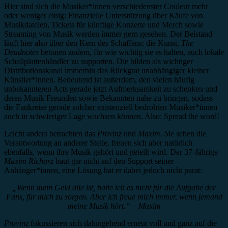
Hier sind sich die Musiker*innen verschiedenster Couleur mehr
oder weniger einig: Finanzielle Unterstützung über Käufe von
Musikdateien, Tickets für künftige Konzerte und Merch sowie
Streaming von Musik werden immer gern gesehen. Der Beistand
läuft hier also über den Kern des Schaffens: die Kunst.
The
Deadnotes
betonen zudem, für wie wichtig sie es halten, auch lokale
Schallplattenhändler zu supporten. Die bilden als wichtiger
Distributionskanal immerhin das Rückgrat unabhängiger kleiner
Künstler*innen. Bedeutend ist außerdem, den vielen häufig
unbekannteren Acts gerade jetzt Aufmerksamkeit zu schenken und
deren Musik Freunden sowie Bekannten nahe zu bringen, sodass
die Fankreise gerade solcher existenziell bedrohten Musiker*innen
auch in schwieriger Lage wachsen können. Also: Spread the word!
Leicht anders betrachten das
Provinz
und
Maxim. S
ie sehen die
Verantwortung an anderer Stelle, freuen sich aber natürlich
ebenfalls, wenn ihre Musik gehört und geteilt wird. Der 37-Jährige
Maxim Richarz
baut gar nicht auf den Support seiner
Anhänger*innen, eine Lösung hat er dabei jedoch nicht parat:
„Wenn mein Geld alle ist, halte ich es nicht für die Aufgabe der
Fans, für mich zu sorgen. Aber ich freue mich immer, wenn jemand
meine Musik hört.“ – Maxim
Provinz
fokussieren sich dahingehend erneut voll und ganz auf die