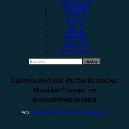
Emilia Knebel
Gina Köhler
Jonas Horn
Julia Köhler
Lucie K.
Marie H.
Marius Meyer
Max Keller
Melvin Klein
Yvonne Hopfensack
Suchen
nach:
Interview
,
Special
Corona und die Kulturbranche:
Musiker*innen im
Ausnahmezustand
von
Jonas Horn
21. April 2020
23. August 2020