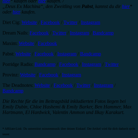
hier
* kaufen oder
hier
kaufen. /
„
Deus Ex Machina“, den Zweitling von
Pabst
, kannst du dir
hier
*
oder
hier
kaufen.
Diet Cig:
Website
/
Facebook
/
Twitter
/
Instagram
Dream Nails:
Facebook
/
Twitter
/
Instagram
/
Bandcamp
Maxim:
Website
/
Facebook
Pabst:
Website
/
Facebook
/
Instagram
/
Bandcamp
Porridge Radio:
Bandcamp
/
Facebook
/
Instagram
/
Twitter
Provinz:
Website
/
Facebook
/
Instagram
The Deadnotes:
Website
/
Facebook
/
Twitter
/
Instagram
/
Bandcamp
Die Rechte für die im Beitragsbild inkludierten Fotos liegen bei
Emily Dubin, Chloe Hashemi & Emily Barker, Ben Hammer, Max
Hartmann, El Hardwick, Valentin Ammon und Ilkay Karakurt.
* Affiliate-Link: Du unterstützt minutenmusik über deinen Einkauf. Der Artikel wird für dich dadurch nicht
teurer.