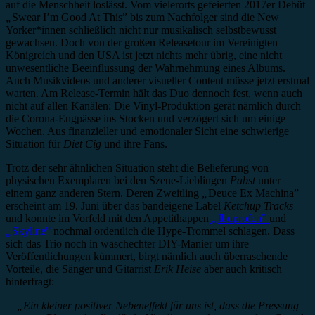
auf die Menschheit loslässt. Vom vielerorts gefeierten 2017er Debüt
„
Swear I’m Good At This” bis zum Nachfolger sind die New
Yorker*innen schließlich nicht nur musikalisch selbstbewusst
gewachsen. Doch von der großen Releasetour im Vereinigten
Königreich und den USA ist jetzt nichts mehr übrig, eine nicht
unwesentliche Beeinflussung der Wahrnehmung eines Albums.
Auch Musikvideos und anderer visueller Content müsse jetzt erstmal
warten. Am Release-Termin hält das Duo dennoch fest, wenn auch
nicht auf allen Kanälen: Die Vinyl-Produktion gerät nämlich durch
die Corona-Engpässe ins Stocken und verzögert sich um einige
Wochen. Aus finanzieller und emotionaler Sicht eine schwierige
Situation für
Diet Cig
und ihre Fans.
Trotz der sehr ähnlichen Situation steht die Belieferung von
physischen Exemplaren bei den Szene-Lieblingen
Pabst
unter
einem ganz anderen Stern. Deren Zweitling
„
Deuce Ex Machina”
erscheint am 19. Juni über das bandeigene Label
Ketchup Tracks
und konnte im Vorfeld mit den Appetithappen
„
Ibuprofen”
und
„
Skyline”
nochmal ordentlich die Hype-Trommel schlagen. Dass
sich das Trio noch in waschechter DIY-Manier um ihre
Veröffentlichungen kümmert, birgt nämlich auch überraschende
Vorteile, die Sänger und Gitarrist
Erik Heise
aber auch kritisch
hinterfragt:
„Ein kleiner positiver Nebeneffekt für uns ist, dass die Pressung