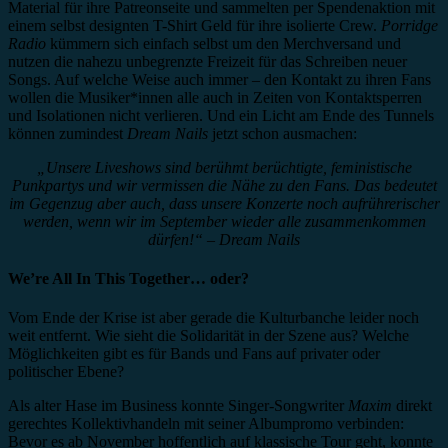
Material für ihre Patreonseite und sammelten per Spendenaktion mit
einem selbst designten T-Shirt Geld für ihre isolierte Crew.
Porridge
Radio
kümmern sich einfach selbst um den Merchversand und
nutzen die nahezu unbegrenzte Freizeit für das Schreiben neuer
Songs. Auf welche Weise auch immer – den Kontakt zu ihren Fans
wollen die Musiker*innen alle auch in Zeiten von Kontaktsperren
und Isolationen nicht verlieren. Und ein Licht am Ende des Tunnels
können zumindest
Dream Nails
jetzt schon ausmachen:
„Unsere Liveshows sind berühmt berüchtigte, feministische
Punkpartys und wir vermissen die Nähe zu den Fans. Das bedeutet
im Gegenzug aber auch, dass unsere Konzerte noch aufrührerischer
werden, wenn wir im September wieder alle zusammenkommen
dürfen!“ – Dream Nails
We’re All In This Together… oder?
Vom Ende der Krise ist aber gerade die Kulturbanche leider noch
weit entfernt. Wie sieht die Solidarität in der Szene aus? Welche
Möglichkeiten gibt es für Bands und Fans auf privater oder
politischer Ebene?
Als alter Hase im Business konnte Singer-Songwriter
Maxim
direkt
gerechtes Kollektivhandeln mit seiner Albumpromo verbinden:
Bevor es ab November hoffentlich auf klassische Tour geht, konnte