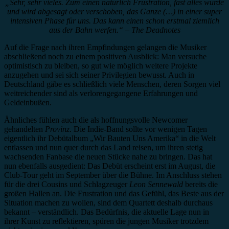
„Sehr, sehr vieles. Zum einen natürlich Frustration, fast alles wurde
und wird abgesagt oder verschoben, das Ganze (…) in einer super
intensiven Phase für uns. Das kann einen schon erstmal ziemlich
aus der Bahn werfen.“ – The Deadnotes
Auf die Frage nach ihren Empfindungen gelangen die Musiker
abschließend noch zu einem positiven Ausblick: Man versuche
optimistisch zu bleiben, so gut wie möglich weitere Projekte
anzugehen und sei sich seiner Privilegien bewusst. Auch in
Deutschland gäbe es schließlich viele Menschen, deren Sorgen viel
weitreichender sind als verlorengegangene Erfahrungen und
Geldeinbußen.
Ähnliches fühlen auch die als hoffnungsvolle Newcomer
gehandelten
Provinz
. Die Indie-Band sollte vor wenigen Tagen
eigentlich ihr Debütalbum „Wir Bauten Uns Amerika“ in die Welt
entlassen und nun quer durch das Land reisen, um ihren stetig
wachsenden Fanbase die neuen Stücke nahe zu bringen. Das hat
nun ebenfalls ausgedient: Das Debüt erscheint erst im August, die
Club-Tour geht im September über die Bühne. Im Anschluss stehen
für die drei Cousins und Schlagzeuger
Leon Sennewald
bereits die
großen Hallen an. Die Frustration und das Gefühl, das Beste aus der
Situation machen zu wollen, sind dem Quartett deshalb durchaus
bekannt – verständlich. Das Bedürfnis, die aktuelle Lage nun in
ihrer Kunst zu reflektieren, spüren die jungen Musiker trotzdem