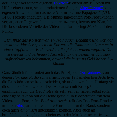
der Sänger bei seinem eigenen
TV-Noir
-Konzert am 19. April mit
Hilfe seiner neuen, selbst produzierten Single
„
Alter Freund”
seinen
eigenen Stilwandel für das neue Album
„
Grüne Papageien” (VÖ:
14.08.) bereits andeuten: Die oftmals imposanten Pop-Produktionen
vergangener Tage weichen einem reduzierten, bewussten Klangbild.
Die besonderen Vorteile der Video-Plattform bringt
Maxim
auf den
Punkt:
„Ich finde das Konzept von TV Noir super. Bekannte und weniger
bekannte Musiker spielen ein Konzert, die Einnahmen kommen in
einen Topf und am Ende werden alle gleichermaßen vergütet. Das
ist gerecht und verhindert dass jetzt nur die bekannten Künstler
Aufmerksamkeit bekommen, obwohl die ja genug Geld haben.“ –
Maxim
Ganz ähnlich funktioniert auch das Prinzip der
Quarantunes
, von
denen
Porridge Radio
schwärmen: Jeden Tag spielen hier Acts live,
die Fans können selbst entscheiden, ob und in welchem Umfang sie
diese unterstützen wollen. Den Austausch mit Kolleg*innen
empfinden auch die
Deadnotes
als sehr zentral, haben selbst sogar
eine eigene Aktion auf die Beine gestellt. In Kooperation mit dem
Video- und Fotografen
Paul Ambrusch
stellt das Trio Foto-Drucke
in ihrem
Shop
an, mit denen die Fans nicht nur die Band, sondern
eben auch
Ambrusch
unterstützen können. Aber auch an
breitflächigen Angeboten scheint es in der Musikbranche nicht zu