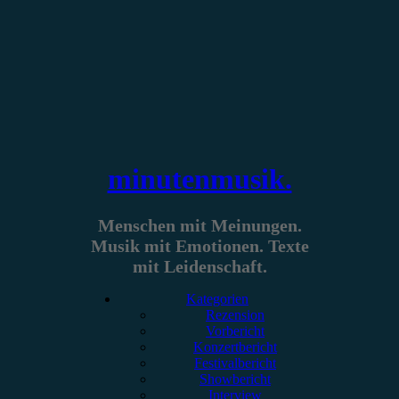
Zum
Inhalt
springen
minutenmusik.
Menschen mit Meinungen.
Musik mit Emotionen. Texte
mit Leidenschaft.
Kategorien
Rezension
Vorbericht
Konzertbericht
Festivalbericht
Showbericht
Interview