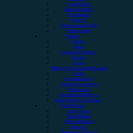
Gewinnspiel
Jahresrückblick
Kommentar
Special
Erinnerungswürdig
Bildergalerie
Genres
#Rock
#Pop
#Alternative/Indie
#Metal
#Post-
Hardcore/Hardcore/Metalcore
#Punk
#Rap/Hip-Hop
#Singer/Songwriter
#Electronica
#Soundtrack/Musical
#Jazz/Blues/Gospel/Soul
Autor*innen
Unser Team
Alina Hasky
Andrea Holstein
Anna W.
Christopher Filipecki