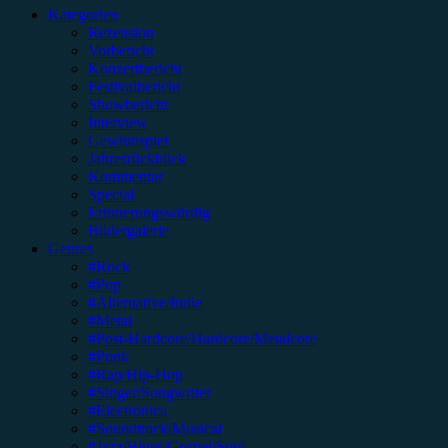
Kategorien
Rezension
Vorbericht
Konzertbericht
Festivalbericht
Showbericht
Interview
Gewinnspiel
Jahresrückblick
Kommentar
Special
Erinnerungswürdig
Bildergalerie
Genres
#Rock
#Pop
#Alternative/Indie
#Metal
#Post-Hardcore/Hardcore/Metalcore
#Punk
#Rap/Hip-Hop
#Singer/Songwriter
#Electronica
#Soundtrack/Musical
#Jazz/Blues/Gospel/Soul