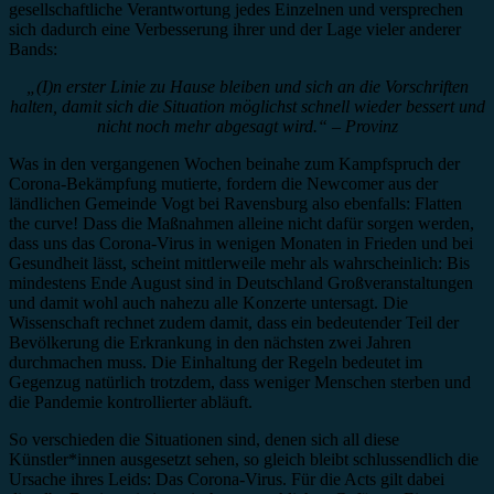
gesellschaftliche Verantwortung jedes Einzelnen und versprechen
sich dadurch eine Verbesserung ihrer und der Lage vieler anderer
Bands:
„(I)n erster Linie zu Hause bleiben und sich an die Vorschriften
halten, damit sich die Situation möglichst schnell wieder bessert und
nicht noch mehr abgesagt wird.“ – Provinz
Was in den vergangenen Wochen beinahe zum Kampfspruch der
Corona-Bekämpfung mutierte, fordern die Newcomer aus der
ländlichen Gemeinde Vogt bei Ravensburg also ebenfalls: Flatten
the curve! Dass die Maßnahmen alleine nicht dafür sorgen werden,
dass uns das Corona-Virus in wenigen Monaten in Frieden und bei
Gesundheit lässt, scheint mittlerweile mehr als wahrscheinlich: Bis
mindestens Ende August sind in Deutschland Großveranstaltungen
und damit wohl auch nahezu alle Konzerte untersagt. Die
Wissenschaft rechnet zudem damit, dass ein bedeutender Teil der
Bevölkerung die Erkrankung in den nächsten zwei Jahren
durchmachen muss. Die Einhaltung der Regeln bedeutet im
Gegenzug natürlich trotzdem, dass weniger Menschen sterben und
die Pandemie kontrollierter abläuft.
So verschieden die Situationen sind, denen sich all diese
Künstler*innen ausgesetzt sehen, so gleich bleibt schlussendlich die
Ursache ihres Leids: Das Corona-Virus. Für die Acts gilt dabei