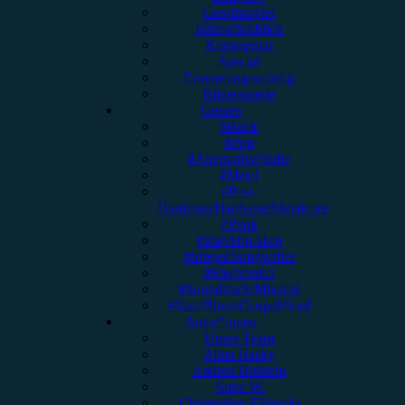
Gewinnspiel
Jahresrückblick
Kommentar
Special
Erinnerungswürdig
Bildergalerie
Genres
#Rock
#Pop
#Alternative/Indie
#Metal
#Post-
Hardcore/Hardcore/Metalcore
#Punk
#Rap/Hip-Hop
#Singer/Songwriter
#Electronica
#Soundtrack/Musical
#Jazz/Blues/Gospel/Soul
Autor*innen
Unser Team
Alina Hasky
Andrea Holstein
Anna W.
Christopher Filipecki