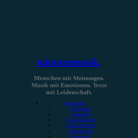
Zum
Inhalt
springen
minutenmusik.
Menschen mit Meinungen.
Musik mit Emotionen. Texte
mit Leidenschaft.
Kategorien
Rezension
Vorbericht
Konzertbericht
Festivalbericht
Showbericht
Interview