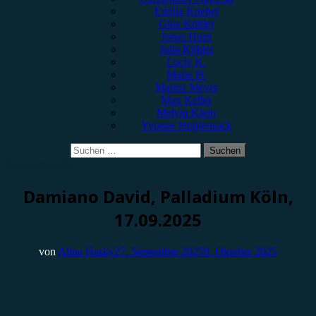
Emilia Knebel
Gina Köhler
Jonas Horn
Julia Köhler
Lucie K.
Marie H.
Marius Meyer
Max Keller
Melvin Klein
Yvonne Hopfensack
Suchen
nach:
Konzertbericht
Damiano David, Palladium Köln,
17.09.2025
von
Alina Hasky
27. September 2025
9. Oktober 2025