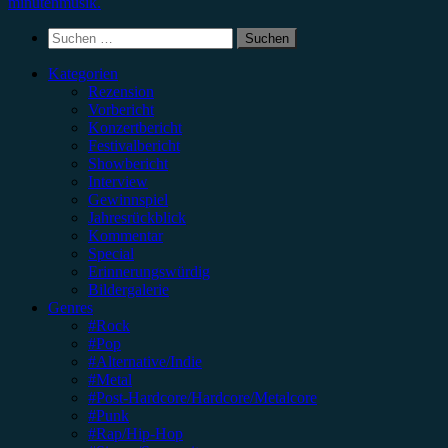
minutenmusik.
Suchen
nach:
Kategorien
Rezension
Vorbericht
Konzertbericht
Festivalbericht
Showbericht
Interview
Gewinnspiel
Jahresrückblick
Kommentar
Special
Erinnerungswürdig
Bildergalerie
Genres
#Rock
#Pop
#Alternative/Indie
#Metal
#Post-Hardcore/Hardcore/Metalcore
#Punk
#Rap/Hip-Hop