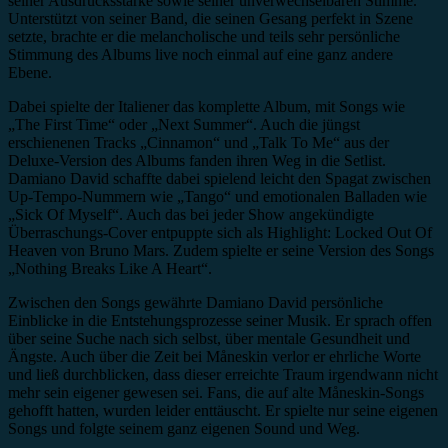
seiner Ausdrucksstärke sowie seiner unverwechselbaren Stimme.
Unterstützt von seiner Band, die seinen Gesang perfekt in Szene
setzte, brachte er die melancholische und teils sehr persönliche
Stimmung des Albums live noch einmal auf eine ganz andere
Ebene.
Dabei spielte der Italiener das komplette Album, mit Songs wie
„The First Time“ oder „Next Summer“. Auch die jüngst
erschienenen Tracks „Cinnamon“ und „Talk To Me“ aus der
Deluxe-Version des Albums fanden ihren Weg in die Setlist.
Damiano David schaffte dabei spielend leicht den Spagat zwischen
Up-Tempo-Nummern wie „Tango“ und emotionalen Balladen wie
„Sick Of Myself“. Auch das bei jeder Show angekündigte
Überraschungs-Cover entpuppte sich als Highlight: Locked Out Of
Heaven von Bruno Mars. Zudem spielte er seine Version des Songs
„Nothing Breaks Like A Heart“.
Zwischen den Songs gewährte Damiano David persönliche
Einblicke in die Entstehungsprozesse seiner Musik. Er sprach offen
über seine Suche nach sich selbst, über mentale Gesundheit und
Ängste. Auch über die Zeit bei Måneskin verlor er ehrliche Worte
und ließ durchblicken, dass dieser erreichte Traum irgendwann nicht
mehr sein eigener gewesen sei. Fans, die auf alte Måneskin-Songs
gehofft hatten, wurden leider enttäuscht. Er spielte nur seine eigenen
Songs und folgte seinem ganz eigenen Sound und Weg.