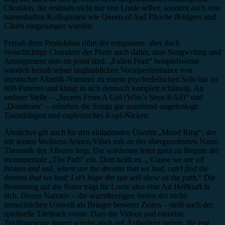
Chorälen, die erstmals nicht nur von Lorde selber, sondern auch von
namenhaften Kolleginnen wie Queen-of-Sad
Phoebe Bridgers
und
Clairo
eingesungen wurden.
Fernab ihrer Produktion rührt der entspannte, aber doch
vielschichtige Charakter der Platte auch daher, dass Songwriting und
Arrangement stets on point sind. „Fallen Fruit“ beispielsweise
wandelt fernab seiner unglaublichen Vocalperformance von
mystischer Akustik-Nummer zu einem psychedelischen Solo hin zu
808-Patterns und klingt in sich dennoch komplett schlüssig. An
anderer Stelle – „Secrets From A Girl (Who’s Seen It All)“ und
„Dominoes“ – erlauben die Songs gar ausufernd-ungelenkige
Tanzeinlagen und euphorisches Kopf-Nicken.
Ähnliches gilt auch für den einladenden Überhit „Mood Ring“, der
mit seinen Wellness-Sekten-Vibes nah an der übergeordneten Natur-
Thematik des Albums liegt. Die wiederum leitet ganz zu Beginn der
monumentale „The Path“ ein. Dort heißt es: „
‘Cause we are all
broken and sad, where are the dreams that we had, can’t find the
dreams that we had; Let’s hope the sun will show us the path.
“ Die
Besinnung auf die Natur trägt für Lorde also eine Art Heilkraft in
sich. Dieses Narrativ – die warmherzigen Seiten der nicht-
menschlichen Umwelt als Bringer besserer Zeiten – stellt auch der
spirituelle Titeltrack voran. Dass die Videos und einzelne
Textfragmente immer wieder auch auf Ästhetiken setzen, die eng