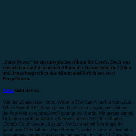
„Solar Power“ ist ein untypisches Album für Lorde. Doch was
erwartet uns auf dem neuen Album der Neuseeländerin? Alina
und Jonas besprechen das Album ausführlich aus zwei
Perspektiven.
Alina
sieht das so:
Von der „Queen Bee“ zum „Writer in The Dark“, bis hin zum „Girl,
Who’s Seen It All“. Kaum jemand hat in den vergangenen Jahren
die Pop-Welt so eindrucksvoll geprägt wie Lorde. Mit gerade einmal
16 Jahren veröffentlichte die Neuseeländerin 2012 ihre Singles
„Tennis Court“ sowie „Royals“. Noch im selben Jahr folgte ihr
grandioses Debütalbum „Pure Heroine“, welches sie zum absoluten
Ausnahmetalent der Pop-Geschichte machte. Im Jahr 2017 erschien