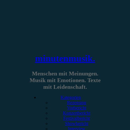
Zum
Inhalt
springen
minutenmusik.
Menschen mit Meinungen.
Musik mit Emotionen. Texte
mit Leidenschaft.
Kategorien
Rezension
Vorbericht
Konzertbericht
Festivalbericht
Showbericht
Interview