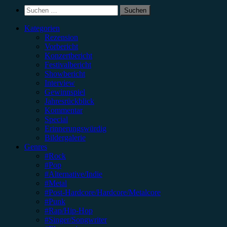
Suchen
nach:
Kategorien
Rezension
Vorbericht
Konzertbericht
Festivalbericht
Showbericht
Interview
Gewinnspiel
Jahresrückblick
Kommentar
Special
Erinnerungswürdig
Bildergalerie
Genres
#Rock
#Pop
#Alternative/Indie
#Metal
#Post-Hardcore/Hardcore/Metalcore
#Punk
#Rap/Hip-Hop
#Singer/Songwriter