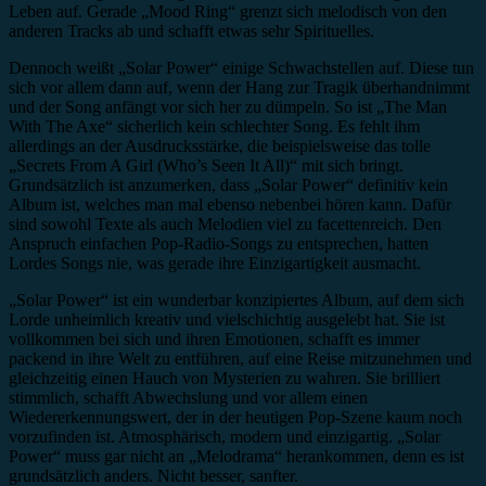
Leben auf. Gerade „Mood Ring“ grenzt sich melodisch von den
anderen Tracks ab und schafft etwas sehr Spirituelles.
Dennoch weißt „Solar Power“ einige Schwachstellen auf. Diese tun
sich vor allem dann auf, wenn der Hang zur Tragik überhandnimmt
und der Song anfängt vor sich her zu dümpeln. So ist „The Man
With The Axe“ sicherlich kein schlechter Song. Es fehlt ihm
allerdings an der Ausdrucksstärke, die beispielsweise das tolle
„Secrets From A Girl (Who’s Seen It All)“ mit sich bringt.
Grundsätzlich ist anzumerken, dass „Solar Power“ definitiv kein
Album ist, welches man mal ebenso nebenbei hören kann. Dafür
sind sowohl Texte als auch Melodien viel zu facettenreich. Den
Anspruch einfachen Pop-Radio-Songs zu entsprechen, hatten
Lordes Songs nie, was gerade ihre Einzigartigkeit ausmacht.
„Solar Power“ ist ein wunderbar konzipiertes Album, auf dem sich
Lorde unheimlich kreativ und vielschichtig ausgelebt hat. Sie ist
vollkommen bei sich und ihren Emotionen, schafft es immer
packend in ihre Welt zu entführen, auf eine Reise mitzunehmen und
gleichzeitig einen Hauch von Mysterien zu wahren. Sie brilliert
stimmlich, schafft Abwechslung und vor allem einen
Wiedererkennungswert, der in der heutigen Pop-Szene kaum noch
vorzufinden ist. Atmosphärisch, modern und einzigartig. „Solar
Power“ muss gar nicht an „Melodrama“ herankommen, denn es ist
grundsätzlich anders. Nicht besser, sanfter.