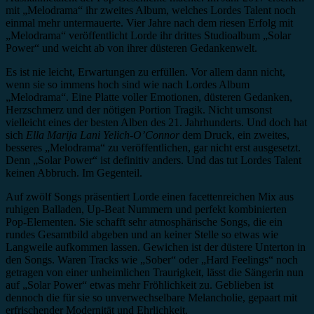
mit „Melodrama“ ihr zweites Album, welches Lordes Talent noch
einmal mehr untermauerte. Vier Jahre nach dem riesen Erfolg mit
„Melodrama“ veröffentlicht Lorde ihr drittes Studioalbum „Solar
Power“ und weicht ab von ihrer düsteren Gedankenwelt.
Es ist nie leicht, Erwartungen zu erfüllen. Vor allem dann nicht,
wenn sie so immens hoch sind wie nach Lordes Album
„Melodrama“. Eine Platte voller Emotionen, düsteren Gedanken,
Herzschmerz und der nötigen Portion Tragik. Nicht umsonst
vielleicht eines der besten Alben des 21. Jahrhunderts. Und doch hat
sich
Ella Marija Lani Yelich-O’Connor
dem Druck, ein zweites,
besseres „Melodrama“ zu veröffentlichen, gar nicht erst ausgesetzt.
Denn „Solar Power“ ist definitiv anders. Und das tut Lordes Talent
keinen Abbruch. Im Gegenteil.
Auf zwölf Songs präsentiert Lorde einen facettenreichen Mix aus
ruhigen Balladen, Up-Beat Nummern und perfekt kombinierten
Pop-Elementen. Sie schafft sehr atmosphärische Songs, die ein
rundes Gesamtbild abgeben und an keiner Stelle so etwas wie
Langweile aufkommen lassen. Gewichen ist der düstere Unterton in
den Songs. Waren Tracks wie „Sober“ oder „Hard Feelings“ noch
getragen von einer unheimlichen Traurigkeit, lässt die Sängerin nun
auf „Solar Power“ etwas mehr Fröhlichkeit zu. Geblieben ist
dennoch die für sie so unverwechselbare Melancholie, gepaart mit
erfrischender Modernität und Ehrlichkeit.