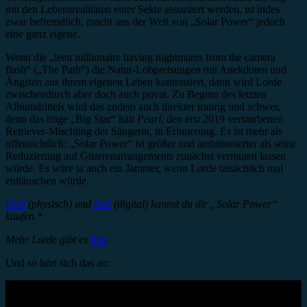
mit den Lebensrealitäten einer Sekte assoziiert werden, ist indes
zwar befremdlich, macht aus der Welt von „Solar Power“ jedoch
eine ganz eigene.
Wenn die „teen millionaire having nightmares from the camera
flash“ („The Path“) die Natur-Lobpreisungen mit Anekdoten und
Ängsten aus ihrem eigenen Leben kontrastiert, dann wird Lorde
zwischendurch aber doch auch privat. Zu Beginn des letzten
Albumdrittels wird das zudem auch direkter traurig und schwer,
denn das träge „Big Star“ hält
Pearl
, den erst 2019 verstorbenen
Retriever-Mischling der Sängerin, in Erinnerung. Es ist mehr als
offensichtlich: „Solar Power“ ist größer und ambitionierter als seine
Reduzierung auf Gitarrenarrangements zunächst vermuten lassen
würde. Es wäre ja auch ein Jammer, wenn Lorde tatsächlich mal
enttäuschen würde.
Hier
(physisch) und
hier
(digital) kannst du dir „Solar Power“
kaufen.*
Mehr Lorde gibt es
hier
.
Und so hört sich das an: