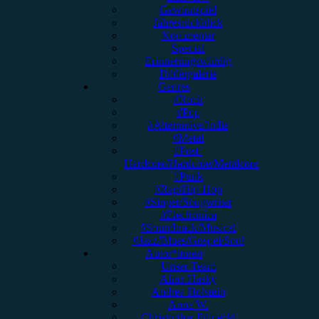
Gewinnspiel
Jahresrückblick
Kommentar
Special
Erinnerungswürdig
Bildergalerie
Genres
#Rock
#Pop
#Alternative/Indie
#Metal
#Post-
Hardcore/Hardcore/Metalcore
#Punk
#Rap/Hip-Hop
#Singer/Songwriter
#Electronica
#Soundtrack/Musical
#Jazz/Blues/Gospel/Soul
Autor*innen
Unser Team
Alina Hasky
Andrea Holstein
Anna W.
Christopher Filipecki