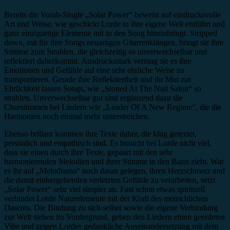
Bereits die Vorab-Single „Solar Power“ beweist auf eindrucksvolle
Art und Weise, wie geschickt Lorde in ihre eigene Welt entführt und
ganz einzigartige Elemente mit in den Song hineinbringt. Stripped
down, mit für ihre Songs neuartigen Gitarrenklängen, bringt sie ihre
Stimme zum Strahlen, die gleichzeitig so unverwechselbar und
reflektiert daherkommt. Ausdrucksstark vermag sie es ihre
Emotionen und Gefühle auf eine sehr ehrliche Weise zu
transportieren. Gerade ihre Reflektiertheit und ihr Mut zur
Ehrlichkeit lassen Songs, wie „Stoned At The Nail Salon“ so
strahlen. Unverwechselbar gut sind ergänzend dazu die
Chorstimmen bei Liedern wie „Leader Of A New Regime“, die die
Harmonien noch einmal mehr unterstreichen.
Ebenso brillant kommen ihre Texte daher, die klug getextet,
persönlich und empathisch sind. Es braucht bei Lorde nicht viel,
dass sie einen durch ihre Texte, gepaart mit den sehr
harmonierenden Melodien und ihrer Stimme in den Bann zieht. War
es ihr auf „Melodrama“ noch daran gelegen, ihren Herzschmerz und
die damit einhergehenden verletzten Gefühle zu verarbeiten, setzt
„Solar Power“ sehr viel simpler an. Fast schon etwas spirituell
verbindet Lorde Naturelemente mit der Kraft des menschlichen
Daseins. Die Bindung zu sich selber sowie die eigene Verbindung
zur Welt stehen im Vordergrund, geben den Liedern einen geerdeten
Vibe und zeigen Lordes gedankliche Auseinandersetzung mit dem