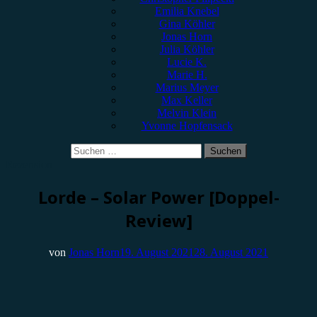
Emilia Knebel
Gina Köhler
Jonas Horn
Julia Köhler
Lucie K.
Marie H.
Marius Meyer
Max Keller
Melvin Klein
Yvonne Hopfensack
Suchen
nach:
Rezension
Lorde – Solar Power [Doppel-
Review]
von
Jonas Horn
19. August 2021
28. August 2021