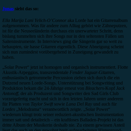
Jonas
sieht das so:
Ella Marija Lani Yelich-O’Connor
aka Lorde hat ein Gitarrenalbum
aufgenommen. Was für andere zum Alltag gehört wie Zähneputzen,
ist für die Neuseeländerin durchaus ein unerwarteter Schritt, denn
bislang tummelten sich ihre Songs nur in den seltensten Fällen um
Saiteninstrumente. In Interviews ging die Sängerin gar so weit zu
behaupten, sie hasse Gitarren eigentlich. Diese Abneigung scheint
sich nun zumindest vorübergehend in Zuneigung gewandelt zu
haben.
„Solar Power“ jetzt ist homogen und organisch instrumentiert. Flotte
Akustik-Arpeggios, transzendentale
Fender Jaguar
-Gitarren,
enthusiastisch getrommelte Percussion ziehen sich durch die ein
Dutzend neuen Lorde-Songs. Unterstützung bei Songwriting und
Produktion bekam die 24-Jährige erneut von
Bleachers
-Kopf
Jack
Antonoff
, der als Produzent und Songwriter den Sad Girls Club
vorzeigefertig macht und sich in den letzten Jahren unter anderem
für Platten von
Taylor Swift
sowie
Lana Del Ray
und auch für
Lordes
„Melodrama“ verantwortlich zeigte. „Solar Power“
wiederum klingt trotz seiner reduziert-akustischen Instrumentation
immer satt und detailreich – ein kraftloses Balladen-Projekt ist das
dritte Album der Musikerin deshalb nie. Zu einem gewissen Anteil
liegt das auch an den gewohnt breit-aufgearbeiteten Hintergrund-