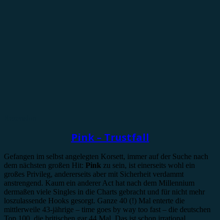
Rezension
Pink – Trustfall
Gefangen im selbst angelegten Korsett, immer auf der Suche nach
dem nächsten großen Hit:
Pink
zu sein, ist einerseits wohl ein
großes Privileg, andererseits aber mit Sicherheit verdammt
anstrengend. Kaum ein anderer Act hat nach dem Millennium
dermaßen viele Singles in die Charts gebracht und für nicht mehr
loszulassende Hooks gesorgt. Ganze 40 (!) Mal enterte die
mittlerweile 43-jährige – time goes by way too fast – die deutschen
Top 100, die britischen gar 44 Mal. Das ist schon irrational …