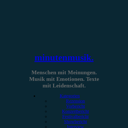
Zum
Inhalt
springen
minutenmusik.
Menschen mit Meinungen.
Musik mit Emotionen. Texte
mit Leidenschaft.
Kategorien
Rezension
Vorbericht
Konzertbericht
Festivalbericht
Showbericht
Interview