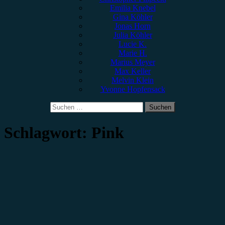
Emilia Knebel
Gina Köhler
Jonas Horn
Julia Köhler
Lucie K.
Marie H.
Marius Meyer
Max Keller
Melvin Klein
Yvonne Hopfensack
Suchen
nach:
Schlagwort:
Pink