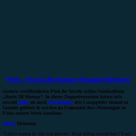
Rezension
P!nk – Hurts 2B Human [Doppel-Review]
Gestern veröffentlichte P!nk ihr bereits achtes Studioalbum
„Hurts 2B Human“. In dieser Doppelrezension haben sich
sowohl
Alina
als auch
Christopher
den Langspieler einmal zu
Gemüte geführt & werden im Folgenden ihre Meinungen zu
P!nks neuem Werk kundtun.
Alinas
Meinung:
“
I don’t wanna be this way forever / Keep telling myself that I’ll get