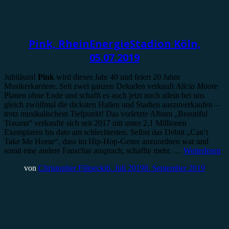
Konzertbericht
Pink, RheinEnergieStadion Köln,
05.07.2019
Jubiläum!
Pink
wird dieses Jahr 40 und feiert 20 Jahre
Musikerkarriere. Seit zwei ganzen Dekaden verkauft
Alicia Moore
Platten ohne Ende und schafft es auch jetzt noch allein bei uns
gleich zwölfmal die dicksten Hallen und Stadien auszuverkaufen –
trotz musikalischem Tiefpunkt! Das vorletzte Album „Beautiful
Trauma“ verkaufte sich seit 2017 mit unter 2,1 Millionen
Exemplaren bis dato am schlechtesten. Selbst das Debüt „Can’t
Take Me Home“, dass im Hip-Hop-Genre anzuordnen war und
somit eine andere Fanschar ansprach, schaffte mehr. …
Weiterlesen
von
Christopher Filipecki
6. Juli 2019
8. September 2019