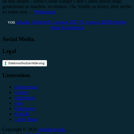
ist dies anders – wenn Coasts-Sänger Chris Caines davon singt,
gemeinsam zu rauchen, zu trinken, The Smiths zu hören, über nichts
zu reden und …
Weiterlesen
von
Andrea Holstein
13. August 2017
29. August 2017
Schreibe
einen Kommentar
Social Media.
Legal
Datenschutzerklärung
Unterseiten.
Datenschutz
Genres
Impressum
Jobs
Kategorien
Kontakt
Unser Team
Copyright © 2026
minutenmusik.
.