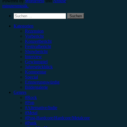
Powered by
WordPress
und
Arouse
.
minutenmusik.
Suchen
nach:
Kategorien
Rezension
Vorbericht
Konzertbericht
Festivalbericht
Showbericht
Interview
Gewinnspiel
Jahresrückblick
Kommentar
Special
Erinnerungswürdig
Bildergalerie
Genres
#Rock
#Pop
#Alternative/Indie
#Metal
#Post-Hardcore/Hardcore/Metalcore
#Punk