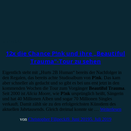
Vorbericht
12x die Chance P!nk und ihre „Beautiful
Trauma“-Tour zu sehen
Eigentlich steht mit „Hurts 2B Human“ bereits der Nachfolger in
den Regalen, das bereits achte Studioalbum von
P!nk
. Das kam
aber schneller als gedacht und so gibt es bei uns erst jetzt in den
kommenden Wochen die Tour zum Vorgänger
Beautiful Trauma
.
Seit 2000 ist
Alicia Moore
, wie
P!nk
ursprünglich heißt, Sängerin
und hat 40 Millionen Alben und sogar 70 Millionen Singles
verkauft. Damit zählt sie zu den erfolgreichsten Künstlern des
aktuellen Jahrtausends. Gleich dreimal konnte sie …
Weiterlesen
von
Christopher Filipecki
9. Juni 2019
5. Juli 2019