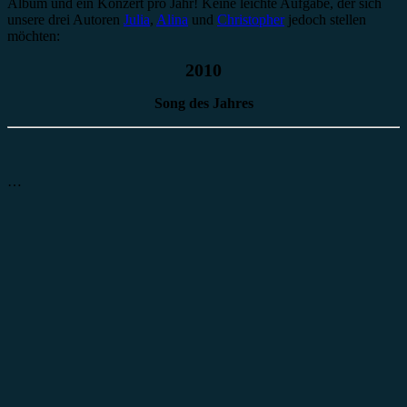
Album und ein Konzert pro Jahr! Keine leichte Aufgabe, der sich
unsere drei Autoren
Julia
,
Alina
und
Christopher
jedoch stellen
möchten:
2010
Song des Jahres
…