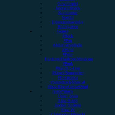
Gewinnspiel
Jahresrückblick
Kommentar
Special
Erinnerungswürdig
Bildergalerie
Genres
#Rock
#Pop
#Alternative/Indie
#Metal
#Post-
Hardcore/Hardcore/Metalcore
#Punk
#Rap/Hip-Hop
#Singer/Songwriter
#Electronica
#Soundtrack/Musical
#Jazz/Blues/Gospel/Soul
Autor*innen
Unser Team
Alina Hasky
Andrea Holstein
Anna W.
Christopher Filipecki