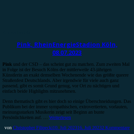
Konzertbericht
Pink, RheinEnergieStadion Köln,
08.07.2023
Pink
und der CSD – das scheint gut zu matchen. Zum zweiten Mal
in Folge ist der Besuch Kölns der mittlerweile 43-jährigen
Künstlerin an exakt demselben Wochenende wie das größte queere
Straßenfest Deutschlands. Aber irgendwie für viele auch ganz
passend, gibt es somit Grund genug, vor Ort zu nächtigen und
einfach beide Highlights mitzunehmen.
Denn thematisch gibt es hier doch so einige Überschneidungen. Das
Publikum bei der immer sympathischen, extrovertierten, vorlauten,
meinungsstarken Musikerin zeigt seit Beginn an bunte
Persönlichkeiten auf. …
Weiterlesen
von
Christopher Filipecki
10. Juli 2023
16. Juli 2023
2 Kommentare