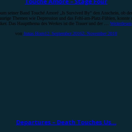
Touché Amoré – Stage Four
um seiner Band Touché Amoré „Is Survived By“ den Anschein, ob der son
traurige Themen wie Depression und das Fehl-am-Platz-Fühlen, konnte 
iker. Das Hauptthema des Werkes ist die Trauer und der …
Weiterlesen
von
Jonas Horn
12. September 2016
2. November 2018
Departures – Death Touches Us…