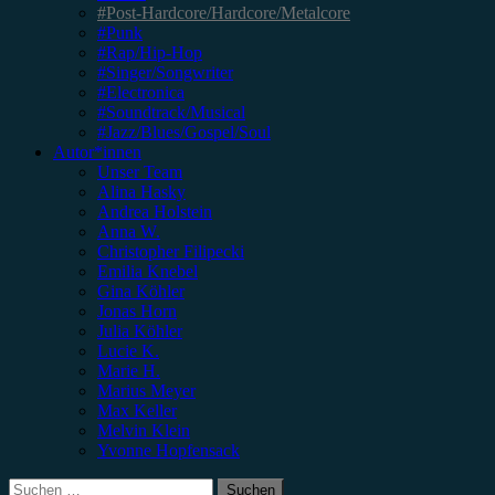
#Post-Hardcore/Hardcore/Metalcore
#Punk
#Rap/Hip-Hop
#Singer/Songwriter
#Electronica
#Soundtrack/Musical
#Jazz/Blues/Gospel/Soul
Autor*innen
Unser Team
Alina Hasky
Andrea Holstein
Anna W.
Christopher Filipecki
Emilia Knebel
Gina Köhler
Jonas Horn
Julia Köhler
Lucie K.
Marie H.
Marius Meyer
Max Keller
Melvin Klein
Yvonne Hopfensack
Suchen