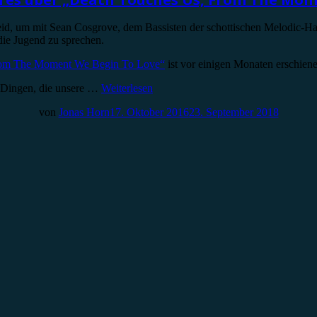
, um mit Sean Cosgrove, dem Bassisten der schottischen Melodic-Har
die Jugend zu sprechen.
From The Moment We Begin To Love“
ist vor einigen Monaten erschiene
n Dingen, die unsere …
Weiterlesen
von
Jonas Horn
17. Oktober 2016
23. September 2018