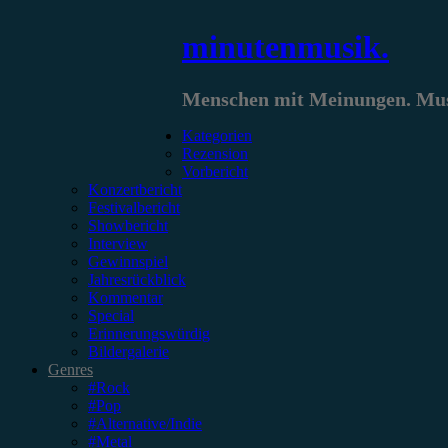
Zum
minutenmusik.
Inhalt
springen
Menschen mit Meinungen. Musi
Kategorien
Rezension
Vorbericht
Konzertbericht
Festivalbericht
Showbericht
Interview
Gewinnspiel
Jahresrückblick
Kommentar
Special
Erinnerungswürdig
Bildergalerie
Genres
#Rock
#Pop
#Alternative/Indie
#Metal