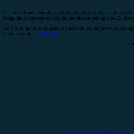
Es ist manchmal erstaunlich, wie schnell einige Bands aus dem Nic
Songs, die es entweder in sich hat oder absolut belanglos ist. Zu erst
Die Mischung aus einprägsamen Gitarrenlinien, hämmernden Schlagze
schnell Zugang …
Weiterlesen
vo
Interview
Interview mit Departu