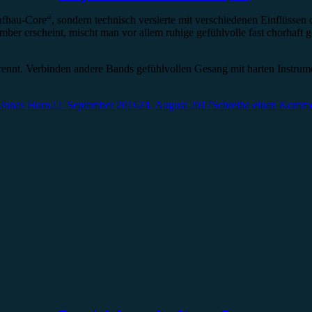
fhau-Core“, sondern technisch versierte mit verschiedenen Einflüssen
ber erscheint, mischt man vor allem ruhige gefühlvolle fast chorhaft g
rennt. Verbinden andere Bands gefühlvollen Gesang mit harten Instrum
Jonas Horn
22. September 2016
24. August 2017
Schreibe einen Komme