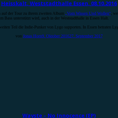
Heisskalt, Weststadthalle Essen, 08.10.2016
an auf der Tour zu ihrem zweiten Album
„Vom Wissen Und Wollen“
, we
ss unterstützt wird, auch in der Weststadthalle in Essen Halt.
 zweiten Teil die Indie-Punker von Lygo supporten. In Essen betraten
von
Jonas Horn
9. Oktober 2016
27. September 2017
Wayste – No Innocence (EP)