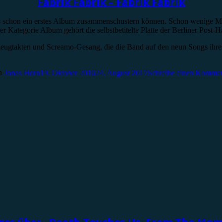
Fabrik Fabrik – Fabrik Fabrik
hts schon ein erstes Album zusammenschustern können. Schon wenige M
erer Kategorie Album gehört die selbstbetitelte Platte der Berliner Post
ugtakten und Screamo-Gesang, die die Band auf den neun Songs ihres D
n
Jonas Horn
19. Oktober 2016
24. August 2017
Schreibe einen Kommen
res über „Death Touches Us, From The Mom