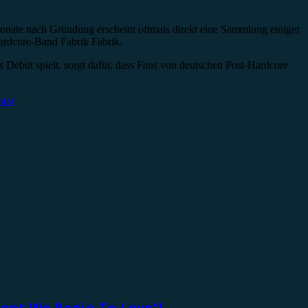
onate nach Gründung erscheint oftmals direkt eine Sammlung einiger
-Hardcore-Band Fabrik Fabrik.
ebüt spielt, sorgt dafür, dass Fans von deutschen Post-Hardcore
tar
ent We Begin To Love“!