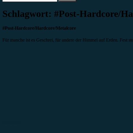
nach:
Schlagwort:
#Post-Hardcore/Ha
#Post-Hardcore/Hardcore/Metalcore
Für manche ist es Geschrei, für andere der Himmel auf Erden. Fest steh
Rezension