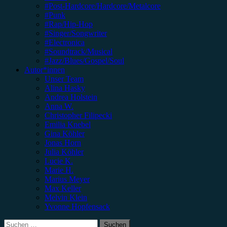
#Post-Hardcore/Hardcore/Metalcore
#Punk
#Rap/Hip-Hop
#Singer/Songwriter
#Electronica
#Soundtrack/Musical
#Jazz/Blues/Gospel/Soul
Autor*innen
Unser Team
Alina Hasky
Andrea Holstein
Anna W.
Christopher Filipecki
Emilia Knebel
Gina Köhler
Jonas Horn
Julia Köhler
Lucie K.
Marie H.
Marius Meyer
Max Keller
Melvin Klein
Yvonne Hopfensack
Suchen