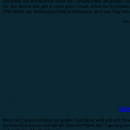
Am ersten Juli-Wochenende startet der Cologne Pride, der größte CSD
ein. Seit diesem Jahr gibt es einen guten Grund, schon ein Wochenen
1996 bereits das Summerjam-Festival beheimatet, doch nun folgt mi
vo
Festivalbericht
Kim
Wenn der Campus Melaten zur großen Tanzfläche wird und sich Newcome
Aachens Kulturszene und lädt die Besucher*innen drei Tage lang zu e