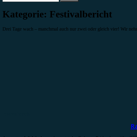
nach:
Kategorie:
Festivalbericht
Drei Tage wach – manchmal auch nur zwei oder gleich vier! Wir nehm
Festivalbericht
Ra