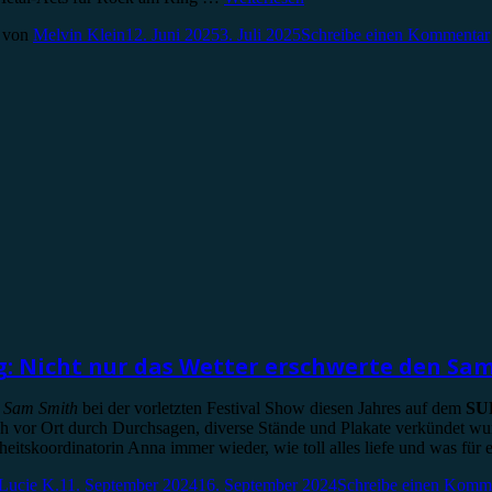
von
Melvin Klein
12. Juni 2025
3. Juli 2025
Schreibe einen Kommentar
 Nicht nur das Wetter erschwerte den Sam
e
Sam Smith
bei der vorletzten Festival Show diesen Jahres auf dem
SU
uch vor Ort durch Durchsagen, diverse Stände und Plakate verkündet w
itskoordinatorin Anna immer wieder, wie toll alles liefe und was für
Lucie K.
11. September 2024
16. September 2024
Schreibe einen Komm