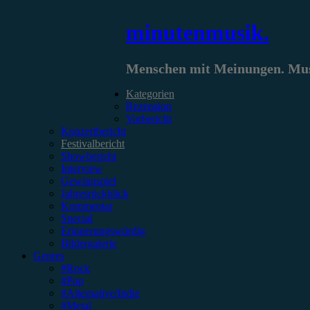
Zum
minutenmusik.
Inhalt
springen
Menschen mit Meinungen. Musi
Kategorien
Rezension
Vorbericht
Konzertbericht
Festivalbericht
Showbericht
Interview
Gewinnspiel
Jahresrückblick
Kommentar
Special
Erinnerungswürdig
Bildergalerie
Genres
#Rock
#Pop
#Alternative/Indie
#Metal