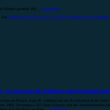
 dem Kimiko gemeint. Bei …
Weiterlesen
von
Alina Hasky
26. Juni 2025
7. Juli 2025
Schreibe einen Kommentar
 – So war das 40. Jubiläum des Rockfestiva
schen am Rosten. Zum 40. Jubiläum hat das Rockfestival in der Eifel o
ne. PRK Dreamhaus-CEO Matt Schwarz und das Veranstalterteam haben
d Metal-Acts für Rock am Ring …
Weiterlesen