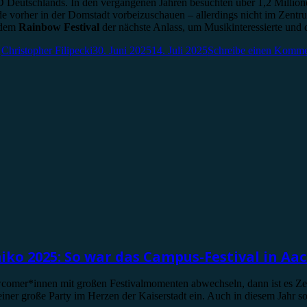
 Deutschlands. In den vergangenen Jahren besuchten über 1,2 Millione
de vorher in der Domstadt vorbeizuschauen – allerdings nicht im Zentr
t dem
Rainbow Festival
der nächste Anlass, um Musikinteressierte
n
Christopher Filipecki
30. Juni 2025
14. Juli 2025
Schreibe einen Komme
iko 2025: So war das Campus-Festival in Aa
r*innen mit großen Festivalmomenten abwechseln, dann ist es Zeit für
iner große Party im Herzen der Kaiserstadt ein. Auch in diesem Jahr s