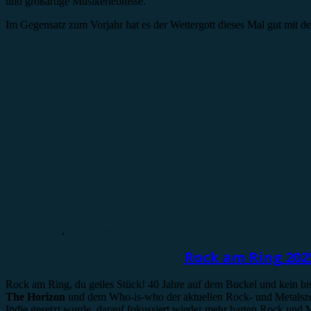
und großartige Musikerlebnisse.
Im Gegensatz zum Vorjahr hat es der Wettergott dieses Mal gut mit
Bildergalerie
,
Festivalbericht
Rock am Ring 2025
Rock am Ring, du geiles Stück! 40 Jahre auf dem Buckel und kein bis
The Horizon
und dem Who-is-who der aktuellen Rock- und Metalsze
Indie gesetzt wurde, darauf fokussiert wieder mehr harten Rock un