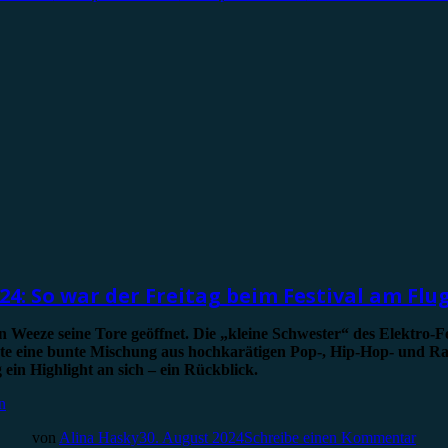
4: So war der Freitag beim Festival am Fl
 Weeze seine Tore geöffnet. Die „kleine Schwester“ des Elektro-F
te eine bunte Mischung aus hochkarätigen Pop-, Hip-Hop- und Rap
in Highlight an sich – ein Rückblick.
n
von
Alina Hasky
30. August 2024
Schreibe einen Kommentar