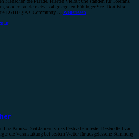
n Menschen die Parade, feierten Vielfalt und standen für Toleranz
um, sondern an dem etwas abgelegenen Fühlinger See. Dort ist seit
 und die LGBTQIA+-Community …
Weiterlesen
ntar
chen
s Kimiko. Seit Jahren ist das Festival ein fester Bestandteil von
orgte die Veranstaltung bei bestem Wetter für ausgelassene Stimmung