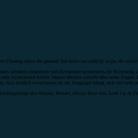
f art/ Floating above the ground/ You know we could fly so far, the univ
s ziemlich romantisch und thematisiert größtenteils die Beziehung 
ehr facettenreich kreiert. Shawn Mendes schreibt über seine Ängste, F
, dass deutlich erwachsener als die Vorgänger klingt, sich viel mehr 
Lieblingssongs des Albums: Wonder, Always Been You, Look Up At Th