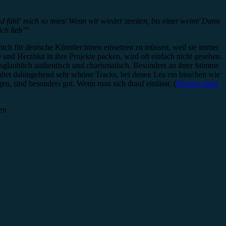
d fühl‘ mich so mies/ Wenn wir wieder streiten, bis einer weint/ Dann
ich lieb’“
ich für deutsche Künstler:innen einsetzen zu müssen, weil sie immer
e und Herzblut in ihre Projekte packen, wird oft einfach nicht gesehen.
 unglaublich authentisch und charismatisch. Besonders an ihrer Stimme
altet dahingehend sehr schöne Tracks, bei denen Lea ein bisschen wie
n, sind besonders gut. Wenn man sich drauf einlässt. (
Review dazu
en