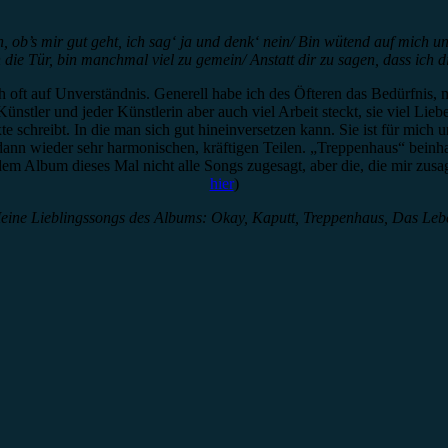
, ob’s mir gut geht, ich sag‘ ja und denk‘ nein/ Bin wütend auf mich un
h die Tür, bin manchmal viel zu gemein/ Anstatt dir zu sagen, dass ich d
oft auf Unverständnis. Generell habe ich des Öfteren das Bedürfnis, m
nstler und jeder Künstlerin aber auch viel Arbeit steckt, sie viel Lieb
e schreibt. In die man sich gut hineinversetzen kann. Sie ist für mich
 dann wieder sehr harmonischen, kräftigen Teilen. „Treppenhaus“ beinh
Album dieses Mal nicht alle Songs zugesagt, aber die, die mir zusage
hier
)
eine Lieblingssongs des Albums: Okay, Kaputt, Treppenhaus, Das Leb