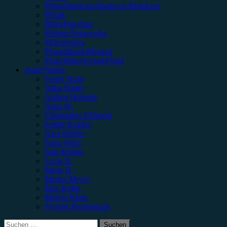
#Post-Hardcore/Hardcore/Metalcore
#Punk
#Rap/Hip-Hop
#Singer/Songwriter
#Electronica
#Soundtrack/Musical
#Jazz/Blues/Gospel/Soul
Autor*innen
Unser Team
Alina Hasky
Andrea Holstein
Anna W.
Christopher Filipecki
Emilia Knebel
Gina Köhler
Jonas Horn
Julia Köhler
Lucie K.
Marie H.
Marius Meyer
Max Keller
Melvin Klein
Yvonne Hopfensack
Suchen