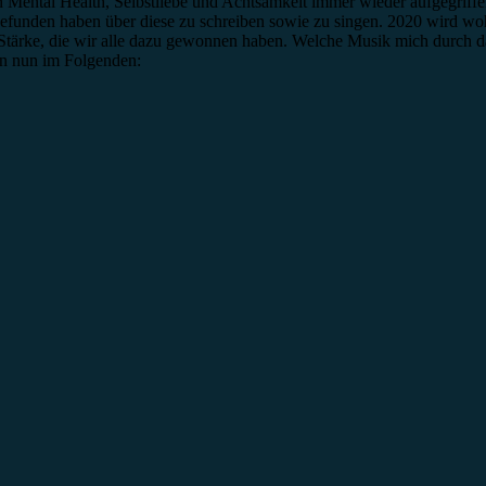
en Mental Health, Selbstliebe und Achtsamkeit immer wieder aufgegriff
 gefunden haben über diese zu schreiben sowie zu singen. 2020 wird wo
 Stärke, die wir alle dazu gewonnen haben. Welche Musik mich durch da
an nun im Folgenden: