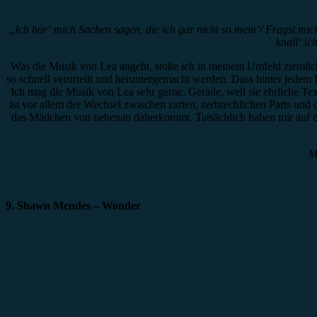
„Ich hör‘ mich Sachen sagen, die ich gar nicht so mein’/ Fragst mich
knall‘ ic
Was die Musik von Lea angeht, stoße ich in meinem Umfeld ziemlich 
so schnell verurteilt und heruntergemacht werden. Dass hinter jedem Kü
Ich mag die Musik von Lea sehr gerne. Gerade, weil sie ehrliche Text
ist vor allem der Wechsel zwischen zarten, zerbrechlichen Parts und
das Mädchen von nebenan daherkommt. Tatsächlich haben mir auf dem 
M
9. Shawn Mendes – Wonder