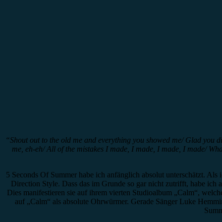
“Shout out to the old me and everything you showed me/ Glad you didn’
me, eh-eh/ All of the mistakes I made, I made, I made, I made/ Whate
5 Seconds Of Summer habe ich anfänglich absolut unterschätzt. Als 
Direction Style. Dass das im Grunde so gar nicht zutrifft, habe i
Dies manifestieren sie auf ihrem vierten Studioalbum „Calm“, welc
auf „Calm“ als absolute Ohrwürmer. Gerade Sänger Luke Hemming
Summe