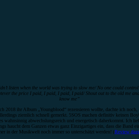
t listen when the world was trying to slow me/ No one could control me
ver the price I paid, I paid, I paid, I paid/ Shout out to the old me an
know me”
ich 2018 ihr Album „Youngblood“ rezensieren wollte, dachte ich noch,
ch allerdings ziemlich schnell gemerkt. 5SOS machen definitiv keinen 
hes wahnsinnig abwechslungsreich und energetisch daherkommt. Ich lie
s haucht dem Ganzen etwas ganz Einzigartiges ein, dass die Band ei
r in der Musikwelt noch immer so unterschätzt werden! (
Review dazu