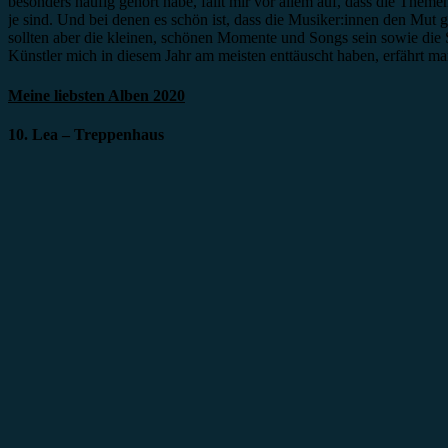
besonders häufig gehört habe, fällt mir vor allem auf, dass die Them
je sind. Und bei denen es schön ist, dass die Musiker:innen den Mut
sollten aber die kleinen, schönen Momente und Songs sein sowie die
Künstler mich in diesem Jahr am meisten enttäuscht haben, erfährt m
Meine liebsten Alben 2020
10. Lea – Treppenhaus