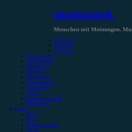
Zum
minutenmusik.
Inhalt
springen
Menschen mit Meinungen. Musi
Kategorien
Rezension
Vorbericht
Konzertbericht
Festivalbericht
Showbericht
Interview
Gewinnspiel
Jahresrückblick
Kommentar
Special
Erinnerungswürdig
Bildergalerie
Genres
#Rock
#Pop
#Alternative/Indie
#Metal