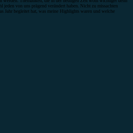
en werden. Thematiken, die in der heutigen Zeit wohl wichtiger denn
hl jeden von uns prägend verändert haben. Nicht zu missachten
s Jahr begleitet hat, was meine Highlights waren und welche